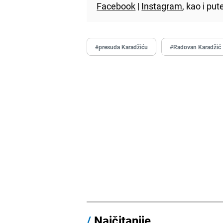
Facebook
|
Instagram
, kao i p
#presuda Karadžiću
#Radovan Karadžić
/
Najčitanije