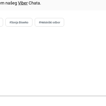
utem našeg
Viber
Chata.
#Sonja Biserko
#Helsinški odbor