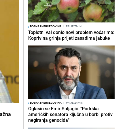
/
BOSNA I HERCEGOVINA
I
PRIJE 7MIN
Toplotni val donio novi problem voćarima:
Koprivina grinja prijeti zasadima jabuke
/
BOSNA I HERCEGOVINA
I
PRIJE 24MIN
Oglasio se Emir Suljagić: "Podrška
nažna
američkih senatora ključna u borbi protiv
negiranja genocida"