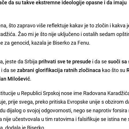
ače da su takve
ekstremne ideologije opasne
i da imaju
a, što zapravo više reflektuje kakav je to zločin i kakva j
žića. Žao mi je što nije uključeno i ostalih sedam opšti
ne za genocid, kazala je Biserko za Fenu.
a, jeste da Srbija
prihvati sve te presude
i da se
suoči sa
 i da se
zabrani glorifikacija ratnih zločinaca
kao što su
dan Milošević
.
titucije u Republici Srpskoj nose ime Radovana Karadžića 
je, prije svega, preko pritiska Evropske unije s obzirom 
u dijalog o svojoj odgovornosti, nego se naprotiv forsira 
a nije učestvovala u tim ratovima i falsifikuje se istina n
ka, dodala je Biserko.