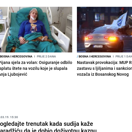
BOSNA I HERCEGOVINA
I
PRIJE 2 DANA
/
BOSNA I HERCEGOVINA
I
PRIJE 1 DA
Pijana sjela za volan: Osiguranje odbilo
Nastavak provokacija: MUP 
splatu štete na vozilu koje je slupala
zastavu s ljiljanima i sankcio
Anja Ljubojević
vozača iz Bosanskog Novog
.03.19. 15:30
ogledajte trenutak kada sudija kaže
aradžiću da je dobio doživotnu kaznu