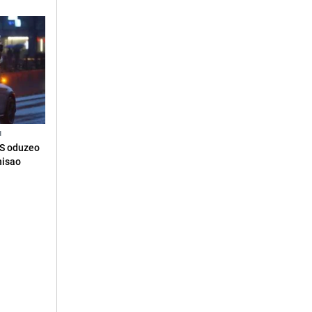
N
RS oduzeo
nisao