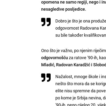
opomena ne samo regiji, nego i in
nesagledive posljedice.
Dobro je što je ona produžen
odgovornost Radovana Karad
su bile također kvalifikova
Ono što je važno, po njenim riječim
odgovornošću
za ratove '90-ih, kao
Mladić, Radovan Karadžić i Slobo
Nažalost, mnoge škole i ins
nešto što mora da se korigu
elite nisu spremne da poved
po kome je Srbija nevina, d
'90-ih, nego cijelog 20. vije