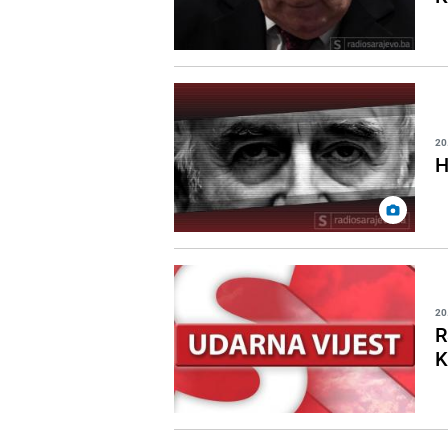
20
H
20
R
K