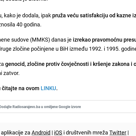
, kako je dodala, ipak
pruža veću satisfakciju od kazne 
iznosila 40 godina.
ene sudove (MMKS) danas je
izrekao pravomoćnu pres
druge zločine počinjene u BiH između 1992. i 1995. godin
 za
genocid, zločine protiv čovječnosti i kršenje zakona i 
i zatvor.
 čitajte na ovom
LINKU
.
Dodajte Radiosarajevo.ba u omiljene Google izvore
aplikacije za
Android
|
iOS
i društvenih mreža
Twitter
|