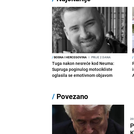
/
BOSNA I HERCEGOVINA
I
PRIJE 2 DANA
/
Tuga nakon nesreće kod Neuma:
Supruga poginulog motocikliste
i
oglasila se emotivnom objavom
/
Povezano
20
P
K