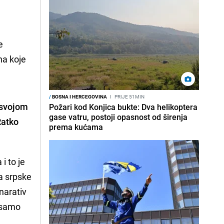
e
na koje
/
BOSNA I HERCEGOVINA
I
PRIJE 51MIN
 svojom
Požari kod Konjica bukte: Dva helikoptera
gase vatru, postoji opasnost od širenja
Ratko
prema kućama
i to je
da srpske
narativ
e samo