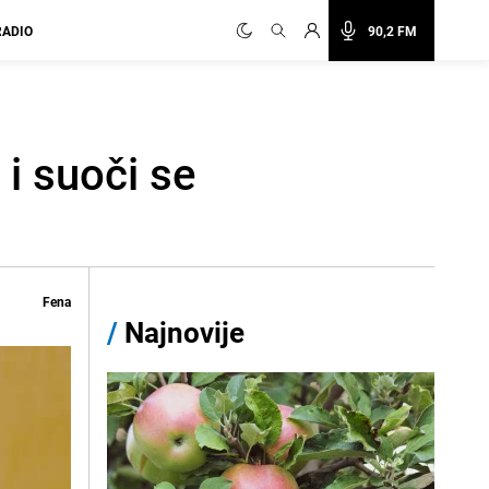
RADIO
90,2 FM
 i suoči se
Fena
/
Najnovije