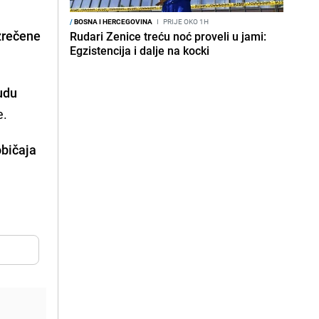
/
BOSNA I HERCEGOVINA
I
PRIJE OKO 1H
izrečene
Rudari Zenice treću noć proveli u jami:
Egzistencija i dalje na kocki
udu
e.
običaja