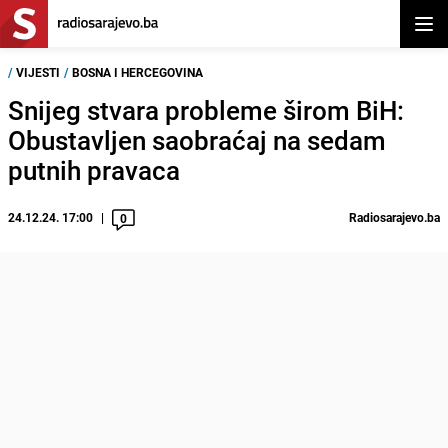
Otvor
/
VIJESTI
/
BOSNA I HERCEGOVINA
Snijeg stvara probleme širom BiH:
Obustavljen saobraćaj na sedam
putnih pravaca
24.12.24. 17:00
Radiosarajevo.ba
0