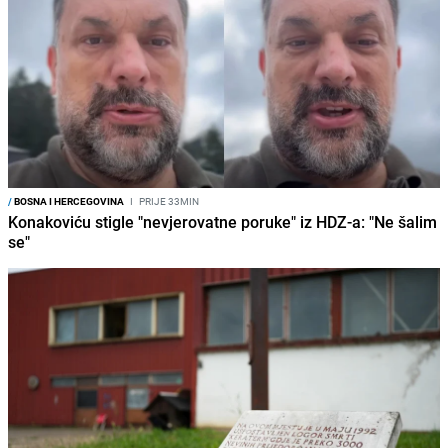
/
BOSNA I HERCEGOVINA
I
PRIJE 33MIN
Konakoviću stigle "nevjerovatne poruke" iz HDZ-a: "Ne šalim
se"