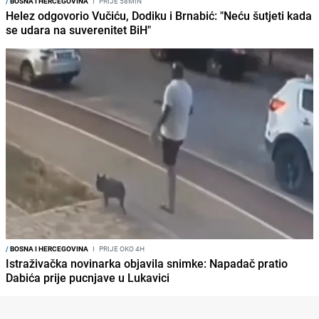
/
BOSNA I HERCEGOVINA
I
PRIJE 58MIN
Helez odgovorio Vučiću, Dodiku i Brnabić: "Neću šutjeti kada
se udara na suverenitet BiH"
/
BOSNA I HERCEGOVINA
I
PRIJE OKO 4H
Istraživačka novinarka objavila snimke: Napadač pratio
Dabića prije pucnjave u Lukavici