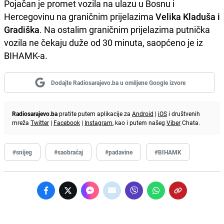
Pojačan je promet vozila na ulazu u Bosnu i
Hercegovinu na graničnim prijelazima
Velika Kladuša i
Gradiška
. Na ostalim graničnim prijelazima putnička
vozila ne čekaju duže od 30 minuta, saopćeno je iz
BIHAMK-a.
Dodajte Radiosarajevo.ba u omiljene Google izvore
Radiosarajevo.ba
pratite putem aplikacije za
Android
|
iOS
i društvenih
mreža
Twitter
|
Facebook
|
Instagram
, kao i putem našeg
Viber
Chata.
#snijeg
#saobraćaj
#padavine
#BIHAMK