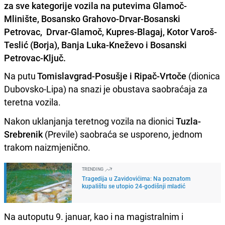
za sve kategorije vozila na putevima Glamoč-
Mlinište, Bosansko Grahovo-Drvar-Bosanski
Petrovac, Drvar-Glamoč, Kupres-Blagaj, Kotor Varoš-
Teslić (Borja), Banja Luka-Kneževo i Bosanski
Petrovac-Ključ.
Na putu
Tomislavgrad-Posušje i Ripač-Vrtoče
(dionica
Dubovsko-Lipa) na snazi je obustava saobraćaja za
teretna vozila.
Nakon uklanjanja teretnog vozila na dionici
Tuzla-
Srebrenik
(Previle) saobraća se usporeno, jednom
trakom naizmjenično.
TRENDING
Tragedija u Zavidovićima: Na poznatom
kupalištu se utopio 24-godišnji mladić
Na autoputu 9. januar, kao i na magistralnim i