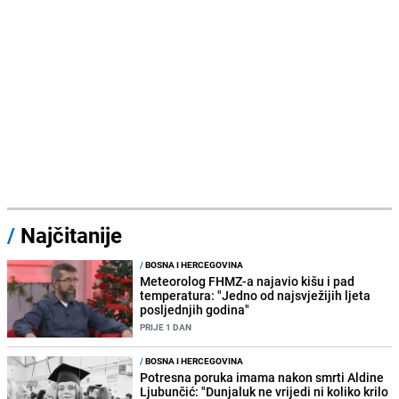
/
Najčitanije
/
BOSNA I HERCEGOVINA
Meteorolog FHMZ-a najavio kišu i pad
temperatura: "Jedno od najsvježijih ljeta
posljednjih godina"
PRIJE 1 DAN
/
BOSNA I HERCEGOVINA
Potresna poruka imama nakon smrti Aldine
Ljubunčić: "Dunjaluk ne vrijedi ni koliko krilo