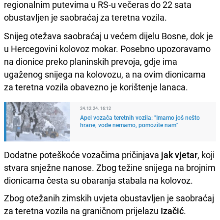
regionalnim putevima u RS-u večeras do 22 sata
obustavljen je saobraćaj za teretna vozila.
Snijeg otežava saobraćaj u većem dijelu Bosne, dok je
u Hercegovini kolovoz mokar. Posebno upozoravamo
na dionice preko planinskih prevoja, gdje ima
ugaženog snijega na kolovozu, a na ovim dionicama
za teretna vozila obavezno je korištenje lanaca.
24.12.24. 16:12
Apel vozača teretnih vozila: "Imamo još nešto
hrane, vode nemamo, pomozite nam"
Dodatne poteškoće vozačima pričinjava
jak vjetar
, koji
stvara snježne nanose. Zbog težine snijega na brojnim
dionicama česta su obaranja stabala na kolovoz.
Zbog otežanih zimskih uvjeta obustavljen je saobraćaj
za teretna vozila na graničnom prijelazu
Izačić
.