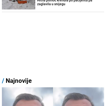
Hitna pomoć krenula po pacijenta pa
zaglavila u snijegu
/
Najnovije