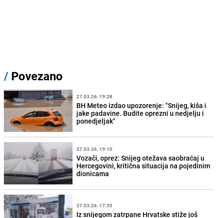
/
Povezano
27.03.26. 19:28
BH Meteo izdao upozorenje: "Snijeg, kiša i
jake padavine. Budite oprezni u nedjelju i
ponedjeljak"
27.03.26. 19:10
Vozači, oprez: Snijeg otežava saobraćaj u
Hercegovini, kritična situacija na pojedinim
dionicama
27.03.26. 17:35
Iz snijegom zatrpane Hrvatske stiže još