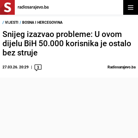
Otvor
/
VIJESTI
/
BOSNA I HERCEGOVINA
Snijeg izazvao probleme: U ovom
dijelu BiH 50.000 korisnika je ostalo
bez struje
27.03.26. 20:29
Radiosarajevo.ba
3