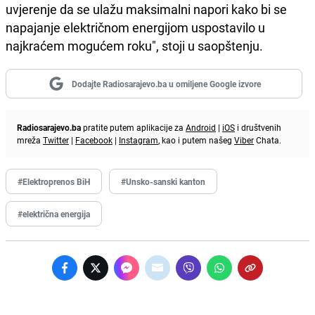
uvjerenje da se ulažu maksimalni napori kako bi se
napajanje električnom energijom uspostavilo u
najkraćem mogućem roku", stoji u saopštenju.
Dodajte Radiosarajevo.ba u omiljene Google izvore
Radiosarajevo.ba
pratite putem aplikacije za
Android
|
iOS
i društvenih
mreža
Twitter
|
Facebook
|
Instagram
, kao i putem našeg
Viber
Chata.
#Elektroprenos BiH
#Unsko-sanski kanton
#električna energija