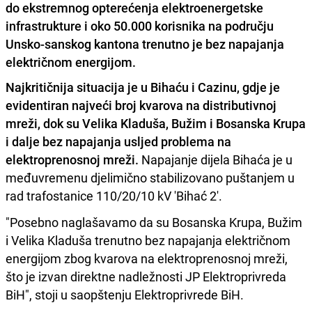
do ekstremnog opterećenja elektroenergetske
infrastrukture i oko 50.000 korisnika na području
Unsko-sanskog kantona trenutno je bez napajanja
električnom energijom.
Najkritičnija situacija je u Bihaću i Cazinu, gdje je
evidentiran najveći broj kvarova na distributivnoj
mreži, dok su Velika Kladuša, Bužim i Bosanska Krupa
i dalje bez napajanja usljed problema na
elektroprenosnoj mreži.
Napajanje dijela Bihaća je u
međuvremenu djelimično stabilizovano puštanjem u
rad trafostanice 110/20/10 kV 'Bihać 2'.
"Posebno naglašavamo da su Bosanska Krupa, Bužim
i Velika Kladuša trenutno bez napajanja električnom
energijom zbog kvarova na elektroprenosnoj mreži,
što je izvan direktne nadležnosti JP Elektroprivreda
BiH", stoji u saopštenju Elektroprivrede BiH.