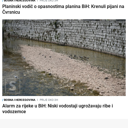
/
BOSNA I HERCEGOVINA
I
PRIJE OKO 3H
Planinski vodič o opasnostima planina BiH: Krenuli pijani na
Čvrsnicu
/
BOSNA I HERCEGOVINA
I
PRIJE OKO 3H
Alarm za rijeke u BiH: Niski vodostaji ugrožavaju ribe i
vodozemce