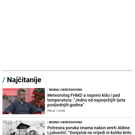
/
Najčitanije
/
BOSNA I HERCEGOVINA
Meteorolog FHMZ-a najavio kišu i pad
temperatura: "Jedno od najsvježijih ljeta
posljednjih godina"
PRIJE 1 DAN
/
BOSNA I HERCEGOVINA
Potresna poruka imama nakon smrti Aldine
Ljubunčić: "Dunjaluk ne vrijedi ni koliko krilo