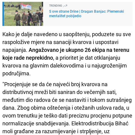
TRENDING
S ove strane Drine | Dragan Banjac: Plemenski
mentalitet pobijedio
Kako je dalje navedeno u saopštenju, poduzete su sve
raspoložive mjere na sanaciji kvarova i uspostavi
napajanja.
Angažovano je ukupno 26 ekipa na terenu
koje rade neprekidno
, a prioritet je dat otklanjanju
kvarova na glavnim dalekovodima i u najugroženijim
područjima.
"Procjenjuje se da će najveći broj kvarova na
distributivnoj mreži biti saniran do večernjih sati,
međutim dio radova će se nastaviti i tokom sutrašnjeg
dana. Zbog obima oštećenja i otežanih uslova rada, u
ovom trenutku je teško dati preciznu procjenu potpune
normalizacije snabdijevanja. Elektrodistribucija Bihać
moli građane za razumijevanje i strpljenje, uz