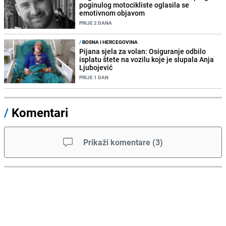
poginulog motocikliste oglasila se
emotivnom objavom
PRIJE 2 DANA
/
BOSNA I HERCEGOVINA
Pijana sjela za volan: Osiguranje odbilo
isplatu štete na vozilu koje je slupala Anja
Ljubojević
PRIJE 1 DAN
/
Komentari
Prikaži komentare
(
3
)