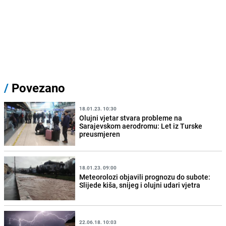
/
Povezano
18.01.23. 10:30
Olujni vjetar stvara probleme na
Sarajevskom aerodromu: Let iz Turske
preusmjeren
18.01.23. 09:00
Meteorolozi objavili prognozu do subote:
Slijede kiša, snijeg i olujni udari vjetra
22.06.18. 10:03