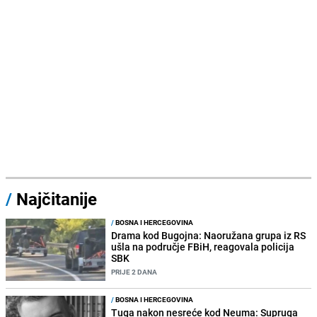
/
Najčitanije
/
BOSNA I HERCEGOVINA
Drama kod Bugojna: Naoružana grupa iz RS
ušla na područje FBiH, reagovala policija
SBK
PRIJE 2 DANA
/
BOSNA I HERCEGOVINA
Tuga nakon nesreće kod Neuma: Supruga