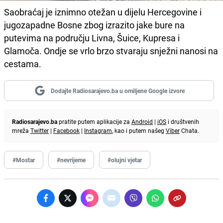
Saobraćaj je iznimno otežan u dijelu Hercegovine i
jugozapadne Bosne zbog izrazito jake bure na
putevima na području Livna, Šuice, Kupresa i
Glamoča. Ondje se vrlo brzo stvaraju snježni nanosi na
cestama.
Dodajte Radiosarajevo.ba u omiljene Google izvore
Radiosarajevo.ba
pratite putem aplikacije za
Android
|
iOS
i društvenih
mreža
Twitter
|
Facebook
|
Instagram
, kao i putem našeg
Viber
Chata.
#Mostar
#nevrijeme
#olujni vjetar