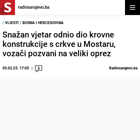
Otvor
/
VIJESTI
/
BOSNA I HERCEGOVINA
Snažan vjetar odnio dio krovne
konstrukcije s crkve u Mostaru,
vozači pozvani na veliki oprez
05.02.23. 17:05
Radiosarajevo.ba
3