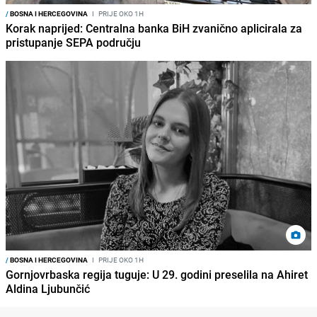
/
BOSNA I HERCEGOVINA
I
PRIJE OKO 1H
Korak naprijed: Centralna banka BiH zvanično aplicirala za
pristupanje SEPA području
/
BOSNA I HERCEGOVINA
I
PRIJE OKO 1H
Gornjovrbaska regija tuguje: U 29. godini preselila na Ahiret
Aldina Ljubunčić