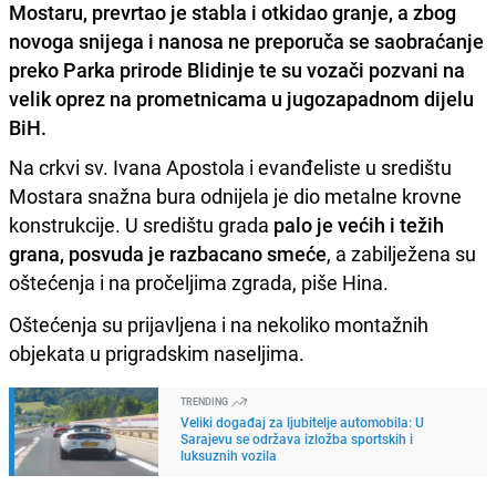
Mostaru, prevrtao je stabla i otkidao granje, a zbog
novoga snijega i nanosa ne preporuča se saobraćanje
preko Parka prirode Blidinje te su vozači pozvani na
velik oprez na prometnicama u jugozapadnom dijelu
BiH.
Na crkvi sv. Ivana Apostola i evanđeliste u središtu
Mostara snažna bura odnijela je dio metalne krovne
konstrukcije. U središtu grada
palo je većih i težih
grana, posvuda je razbacano smeće
, a zabilježena su
oštećenja i na pročeljima zgrada, piše Hina.
Oštećenja su prijavljena i na nekoliko montažnih
objekata u prigradskim naseljima.
TRENDING
Veliki događaj za ljubitelje automobila: U
Sarajevu se održava izložba sportskih i
luksuznih vozila