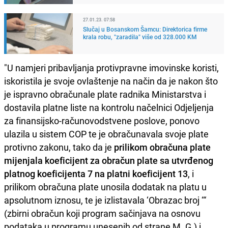
27.01.23. 07:58
Slučaj u Bosanskom Šamcu: Direktorica firme
krala robu, "zaradila" više od 328.000 KM
"U namjeri pribavljanja protivpravne imovinske koristi,
iskoristila je svoje ovlaštenje na način da je nakon što
je ispravno obračunale plate radnika Ministarstva i
dostavila platne liste na kontrolu načelnici Odjeljenja
za finansijsko-računovodstvene poslove, ponovo
ulazila u sistem COP te je obračunavala svoje plate
protivno zakonu, tako da je
prilikom obračuna plate
mijenjala koeficijent za obračun plate sa utvrđenog
platnog koeficijenta 7 na platni koeficijent 13
, i
prilikom obračuna plate unosila dodatak na platu u
apsolutnom iznosu, te je izlistavala ‘Obrazac broj ‘“
(zbirni obračun koji program sačinjava na osnovu
podataka u programu unesenih od strane M. G.) i