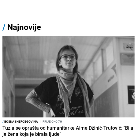
/
Najnovije
/
BOSNA I HERCEGOVINA
I
PRIJE OKO 7H
Tuzla se oprašta od humanitarke Alme Džinić-Trutović: "Bila
je žena koja je birala ljude"