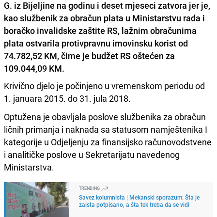
G. iz Bijeljine na godinu i deset mjeseci zatvora jer je,
kao službenik za obračun plata u Ministarstvu rada i
boračko invalidske zaštite RS, lažnim obračunima
plata ostvarila protivpravnu imovinsku korist od
74.782,52 KM, čime je budžet RS oštećen za
109.044,09 KM.
Krivično djelo je počinjeno u vremenskom periodu od
1. januara 2015. do 31. jula 2018.
Optužena je obavljala poslove službenika za obračun
ličnih primanja i naknada sa statusom namještenika I
kategorije u Odjeljenju za finansijsko računovodstvene
i analitičke poslove u Sekretarijatu navedenog
Ministarstva.
TRENDING
Savez kolumnista | Mekanski sporazum: Šta je
zaista potpisano, a šta tek treba da se vidi