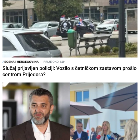
/
BOSNA I HERCEGOVINA
I
PRIJE OKO 14H
Slučaj prijavljen policiji: Vozilo s četničkom zastavom prošlo
centrom Prijedora?