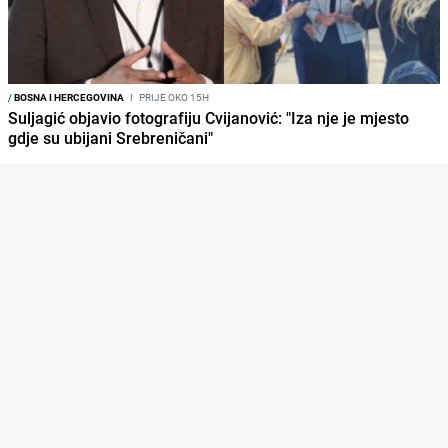
/
BOSNA I HERCEGOVINA
I
PRIJE OKO 15H
Suljagić objavio fotografiju Cvijanović: "Iza nje je mjesto
gdje su ubijani Srebreničani"