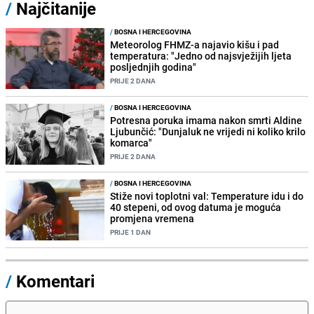
/
Najčitanije
/
BOSNA I HERCEGOVINA
Meteorolog FHMZ-a najavio kišu i pad
temperatura: "Jedno od najsvježijih ljeta
posljednjih godina"
PRIJE 2 DANA
/
BOSNA I HERCEGOVINA
Potresna poruka imama nakon smrti Aldine
Ljubunčić: "Dunjaluk ne vrijedi ni koliko krilo
komarca"
PRIJE 2 DANA
/
BOSNA I HERCEGOVINA
Stiže novi toplotni val: Temperature idu i do
40 stepeni, od ovog datuma je moguća
promjena vremena
PRIJE 1 DAN
/
Komentari