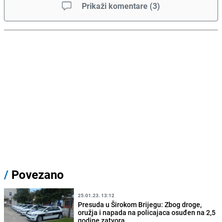
Prikaži komentare
(
3
)
/
Povezano
25.01.23. 13:12
Presuda u Širokom Brijegu: Zbog droge,
oružja i napada na policajaca osuđen na 2,5
godine zatvora