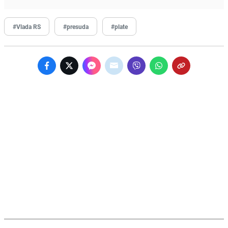
#Vlada RS
#presuda
#plate