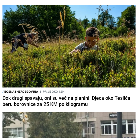
/
BOSNA I HERCEGOVINA
I
PRIJE OKO 12H
Dok drugi spavaju, oni su već na planini: Djeca oko Teslića
beru borovnice za 25 KM po kilogramu