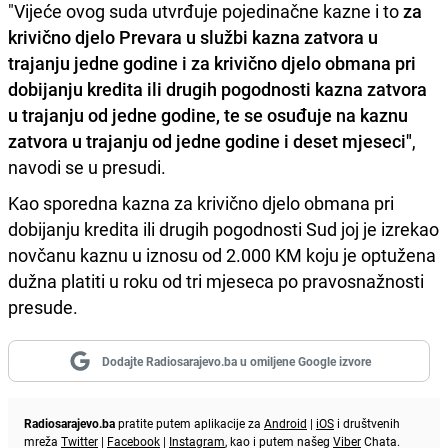
"Vijeće ovog suda utvrđuje pojedinačne kazne i to
za
krivično djelo Prevara u službi kazna zatvora u
trajanju jedne godine i za krivično djelo obmana pri
dobijanju kredita ili drugih pogodnosti kazna zatvora
u trajanju od jedne godine, te se osuđuje na kaznu
zatvora u trajanju od jedne godine i deset mjeseci"
,
navodi se u presudi.
Kao sporedna kazna za krivično djelo obmana pri
dobijanju kredita ili drugih pogodnosti Sud joj je izrekao
novčanu kaznu u iznosu od 2.000 KM koju je optužena
dužna platiti u roku od tri mjeseca po pravosnažnosti
presude.
Dodajte Radiosarajevo.ba u omiljene Google izvore
Radiosarajevo.ba
pratite putem aplikacije za
Android
|
iOS
i društvenih
mreža
Twitter
|
Facebook
|
Instagram
, kao i putem našeg
Viber
Chata.