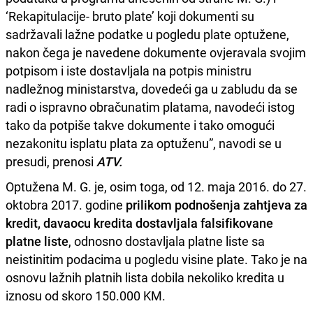
‘Rekapitulacije- bruto plate’ koji dokumenti su
sadržavali lažne podatke u pogledu plate optužene,
nakon čega je navedene dokumente ovjeravala svojim
potpisom i iste dostavljala na potpis ministru
nadležnog ministarstva, dovedeći ga u zabludu da se
radi o ispravno obračunatim platama, navodeći istog
tako da potpiše takve dokumente i tako omogući
nezakonitu isplatu plata za optuženu”, navodi se u
presudi, prenosi
ATV.
Optužena M. G. je, osim toga, od 12. maja 2016. do 27.
oktobra 2017. godine
prilikom podnošenja zahtjeva za
kredit, davaocu kredita dostavljala falsifikovane
platne liste
, odnosno dostavljala platne liste sa
neistinitim podacima u pogledu visine plate. Tako je na
osnovu lažnih platnih lista dobila nekoliko kredita u
iznosu od skoro 150.000 KM.