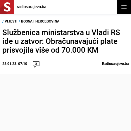
Otvor
/
VIJESTI
/
BOSNA I HERCEGOVINA
Službenica ministarstva u Vladi RS
ide u zatvor: Obračunavajući plate
prisvojila više od 70.000 KM
28.01.23. 07:10
Radiosarajevo.ba
3