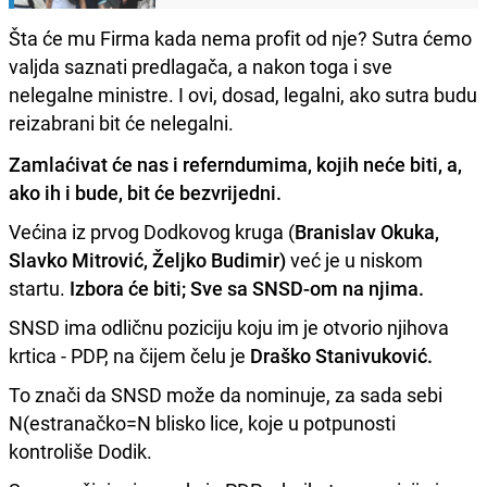
Šta će mu Firma kada nema profit od nje? Sutra ćemo
valjda saznati predlagača, a nakon toga i sve
nelegalne ministre. I ovi, dosad, legalni, ako sutra budu
reizabrani bit će nelegalni.
Zamlaćivat će nas i referndumima, kojih neće biti, a,
ako ih i bude, bit će bezvrijedni.
Većina iz prvog Dodkovog kruga (
Branislav Okuka,
Slavko Mitrović, Željko Budimir)
već je u niskom
startu.
Izbora će biti; Sve sa SNSD-om na njima.
SNSD ima odličnu poziciju koju im je otvorio njihova
krtica - PDP, na čijem čelu je
Draško Stanivuković.
To znači da SNSD može da nominuje, za sada sebi
N(estranačko=N blisko lice, koje u potpunosti
kontroliše Dodik.