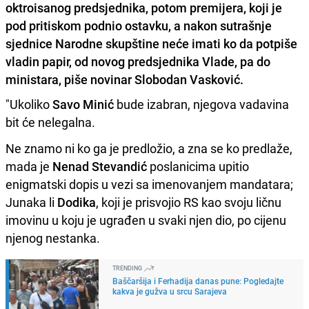
oktroisanog predsjednika, potom premijera, koji je
pod pritiskom podnio ostavku, a nakon sutrašnje
sjednice Narodne skupštine neće imati ko da potpiše
vladin papir, od novog predsjednika Vlade, pa do
ministara, piše novinar Slobodan Vasković.
"Ukoliko
Savo Minić
bude izabran, njegova vadavina
bit će nelegalna.
Ne znamo ni ko ga je predložio, a zna se ko predlaže,
mada je
Nenad Stevandić
poslanicima upitio
enigmatski dopis u vezi sa imenovanjem mandatara;
Junaka li
Dodika
, koji je prisvojio RS kao svoju ličnu
imovinu u koju je ugrađen u svaki njen dio, po cijenu
njenog nestanka.
TRENDING
Baščaršija i Ferhadija danas pune: Pogledajte
kakva je gužva u srcu Sarajeva