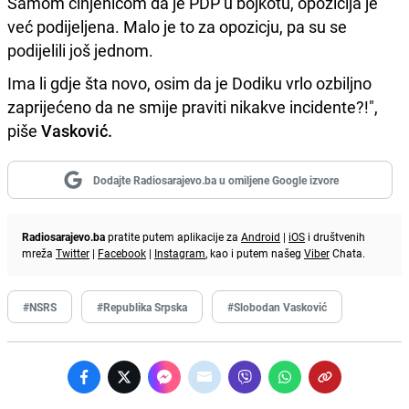
Samom činjenicom da je PDP u bojkotu, opozicija je
već podijeljena. Malo je to za opozicju, pa su se
podijelili još jednom.
Ima li gdje šta novo, osim da je Dodiku vrlo ozbiljno
zaprijećeno da ne smije praviti nikakve incidente?!",
piše
Vasković.
Dodajte Radiosarajevo.ba u omiljene Google izvore
Radiosarajevo.ba
pratite putem aplikacije za
Android
|
iOS
i društvenih
mreža
Twitter
|
Facebook
|
Instagram
, kao i putem našeg
Viber
Chata.
#NSRS
#Republika Srpska
#Slobodan Vasković