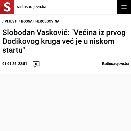
Otvor
/
VIJESTI
/
BOSNA I HERCEGOVINA
Slobodan Vasković: "Većina iz prvog
Dodikovog kruga već je u niskom
startu"
01.09.25. 22:51
Radiosarajevo.ba
0