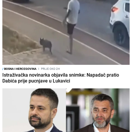
/
BOSNA I HERCEGOVINA
I
PRIJE OKO 2H
Istraživačka novinarka objavila snimke: Napadač pratio
Dabića prije pucnjave u Lukavici