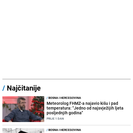
/
Najčitanije
/
BOSNA I HERCEGOVINA
Meteorolog FHMZ-a najavio kišu i pad
temperatura: "Jedno od najsvježijih ljeta
posljednjih godina"
PRIJE 1 DAN
/
BOSNA I HERCEGOVINA