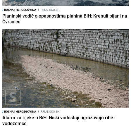
/
BOSNA I HERCEGOVINA
I
PRIJE OKO 3H
Planinski vodič o opasnostima planina BiH: Krenuli pijani na
Čvrsnicu
/
BOSNA I HERCEGOVINA
I
PRIJE OKO 3H
Alarm za rijeke u BiH: Niski vodostaji ugrožavaju ribe i
vodozemce