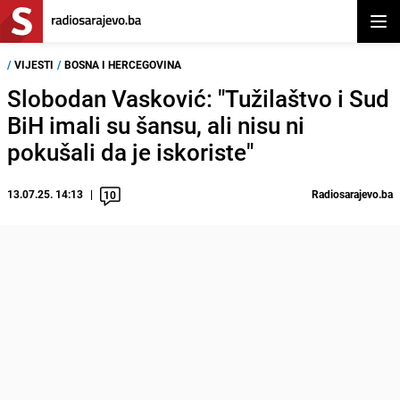
Otvor
/
VIJESTI
/
BOSNA I HERCEGOVINA
Slobodan Vasković: "Tužilaštvo i Sud
BiH imali su šansu, ali nisu ni
pokušali da je iskoriste"
13.07.25. 14:13
Radiosarajevo.ba
10