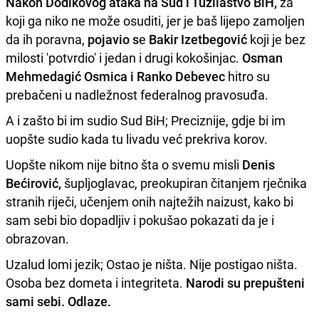
Nakon Dodikovog ataka na Sud i Tužilaštvo BiH,
za
koji ga niko ne može osuditi, jer je baš lijepo zamoljen
da ih poravna,
pojavio s
e
Bakir Izetbegović
koji je bez
milosti 'potvrdio' i jedan i drugi kokošinjac.
Osman
Mehmedagić Osmica i Ranko Debevec
hitro su
prebačeni u nadležnost federalnog pravosuđa.
A i zašto bi im sudio Sud BiH; Preciznije, gdje bi im
uopšte sudio kada tu livadu već prekriva korov.
Uopšte nikom nije bitno šta o svemu misli
Denis
Bećirović,
šupljoglavac, preokupiran čitanjem rječnika
stranih riječi, učenjem onih najtežih naizust, kako bi
sam sebi bio dopadljiv i pokušao pokazati da je i
obrazovan.
Uzalud lomi jezik; Ostao je ništa. Nije postigao ništa.
Osoba bez dometa i integriteta.
Narodi su prepušteni
sami sebi. Odlaze.