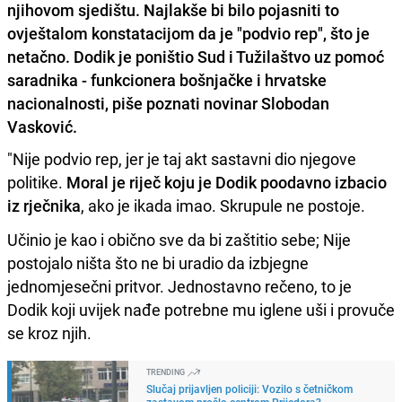
njihovom sjedištu. Najlakše bi bilo pojasniti to
ovještalom konstatacijom da je "podvio rep", što je
netačno. Dodik je poništio Sud i Tužilaštvo uz pomoć
saradnika - funkcionera bošnjačke i hrvatske
nacionalnosti, piše poznati novinar Slobodan
Vasković.
"Nije podvio rep, jer je taj akt sastavni dio njegove
politike.
Moral je riječ koju je Dodik poodavno izbacio
iz rječnika
, ako je ikada imao. Skrupule ne postoje.
Učinio je kao i obično sve da bi zaštitio sebe; Nije
postojalo ništa što ne bi uradio da izbjegne
jednomjesečni pritvor. Jednostavno rečeno, to je
Dodik koji uvijek nađe potrebne mu iglene uši i provuče
se kroz njih.
TRENDING
Slučaj prijavljen policiji: Vozilo s četničkom
zastavom prošlo centrom Prijedora?