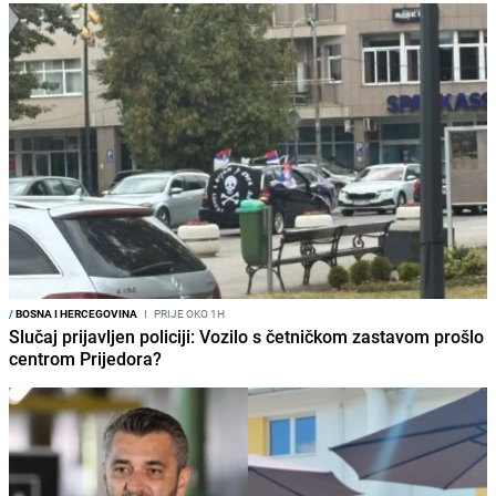
/
BOSNA I HERCEGOVINA
I
PRIJE OKO 1H
Slučaj prijavljen policiji: Vozilo s četničkom zastavom prošlo
centrom Prijedora?