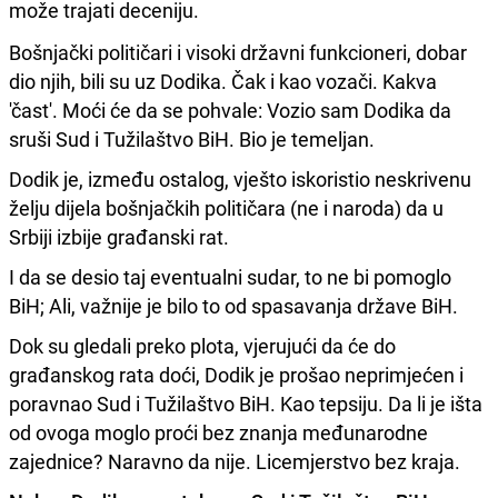
može trajati deceniju.
Bošnjački političari i visoki državni funkcioneri, dobar
dio njih, bili su uz Dodika. Čak i kao vozači. Kakva
'čast'. Moći će da se pohvale: Vozio sam Dodika da
sruši Sud i Tužilaštvo BiH. Bio je temeljan.
Dodik je, između ostalog, vješto iskoristio neskrivenu
želju dijela bošnjačkih političara (ne i naroda) da u
Srbiji izbije građanski rat.
I da se desio taj eventualni sudar, to ne bi pomoglo
BiH; Ali, važnije je bilo to od spasavanja države BiH.
Dok su gledali preko plota, vjerujući da će do
građanskog rata doći, Dodik je prošao neprimjećen i
poravnao Sud i Tužilaštvo BiH. Kao tepsiju. Da li je išta
od ovoga moglo proći bez znanja međunarodne
zajednice? Naravno da nije. Licemjerstvo bez kraja.