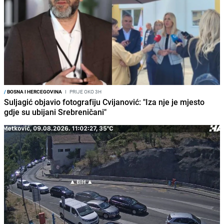
/
BOSNA I HERCEGOVINA
I
PRIJE OKO 3H
Suljagić objavio fotografiju Cvijanović: "Iza nje je mjesto
gdje su ubijani Srebreničani"