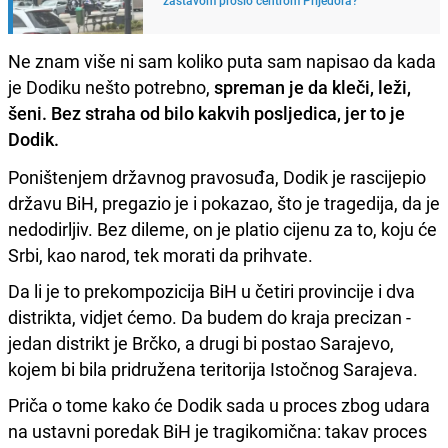
Ne znam više ni sam koliko puta sam napisao da kada
je Dodiku nešto potrebno,
spreman je da kleči, leži,
šeni. Bez straha od bilo kakvih posljedica, jer to je
Dodik.
Poništenjem državnog pravosuđa, Dodik je rascijepio
državu BiH, pregazio je i pokazao, što je tragedija, da je
nedodirljiv. Bez dileme, on je platio cijenu za to, koju će
Srbi, kao narod, tek morati da prihvate.
Da li je to prekompozicija BiH u četiri provincije i dva
distrikta, vidjet ćemo. Da budem do kraja precizan -
jedan distrikt je Brčko, a drugi bi postao Sarajevo,
kojem bi bila pridružena teritorija Istočnog Sarajeva.
Priča o tome kako će Dodik sada u proces zbog udara
na ustavni poredak BiH je tragikomična: takav proces