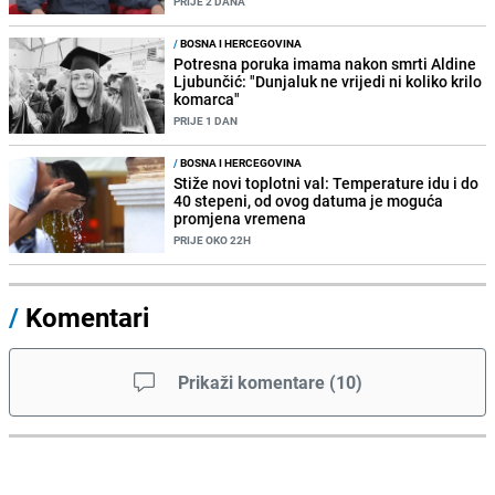
PRIJE 2 DANA
/
BOSNA I HERCEGOVINA
Potresna poruka imama nakon smrti Aldine
Ljubunčić: "Dunjaluk ne vrijedi ni koliko krilo
komarca"
PRIJE 1 DAN
/
BOSNA I HERCEGOVINA
Stiže novi toplotni val: Temperature idu i do
40 stepeni, od ovog datuma je moguća
promjena vremena
PRIJE OKO 22H
/
Komentari
Prikaži komentare
(
10
)