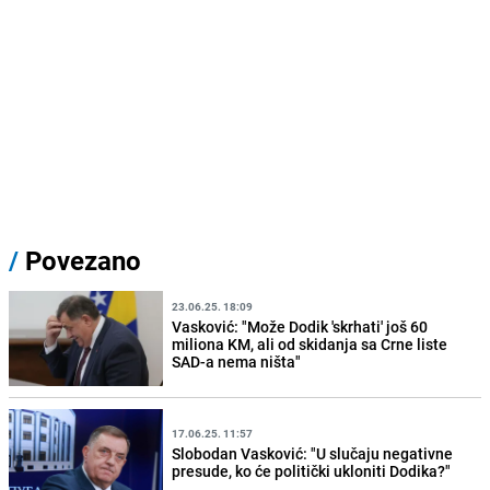
/
Povezano
23.06.25. 18:09
Vasković: "Može Dodik 'skrhati' još 60
miliona KM, ali od skidanja sa Crne liste
SAD-a nema ništa"
17.06.25. 11:57
Slobodan Vasković: "U slučaju negativne
presude, ko će politički ukloniti Dodika?"