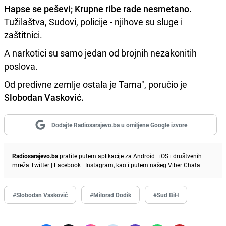
Hapse se peševi; Krupne ribe rade nesmetano.
Tužilaštva, Sudovi, policije - njihove su sluge i
zaštitnici.
A narkotici su samo jedan od brojnih nezakonitih
poslova.
Od predivne zemlje ostala je Tama", poručio je
Slobodan Vasković.
Dodajte Radiosarajevo.ba u omiljene Google izvore
Radiosarajevo.ba
pratite putem aplikacije za
Android
|
iOS
i društvenih
mreža
Twitter
|
Facebook
|
Instagram
, kao i putem našeg
Viber
Chata.
#Slobodan Vasković
#Milorad Dodik
#Sud BiH