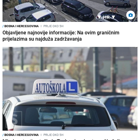
/
BOSNA I HERCEGOVINA
I
PRIJE OKO 5H
Objavljene najnovije informacije: Na ovim graničnim
prijelazima su najduža zadržavanja
/
BOSNA I HERCEGOVINA
I
PRIJE OKO 5H