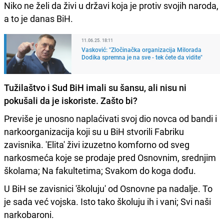
Niko ne želi da živi u državi koja je protiv svojih naroda,
a to je danas BiH.
11.06.25. 18:11
Vasković: "Zločinačka organizacija Milorada
Dodika spremna je na sve - tek ćete da vidite"
Tužilaštvo i Sud BiH imali su šansu, ali nisu ni
pokušali da je iskoriste. Zašto bi?
Previše je unosno naplaćivati svoj dio novca od bandi i
narkoorganizacija koji su u BiH stvorili Fabriku
zavisnika. 'Elita' živi izuzetno komforno od sveg
narkosmeća koje se prodaje pred Osnovnim, srednjim
školama; Na fakultetima; Svakom do koga dođu.
U BiH se zavisnici 'školuju' od Osnovne pa nadalje. To
je sada već vojska. Isto tako školuju ih i vani; Svi naši
narkobaroni.