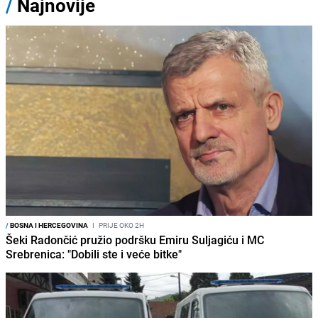
/
Najnovije
/
BOSNA I HERCEGOVINA
I
PRIJE OKO 2H
Šeki Radončić pružio podršku Emiru Suljagiću i MC
Srebrenica: "Dobili ste i veće bitke"