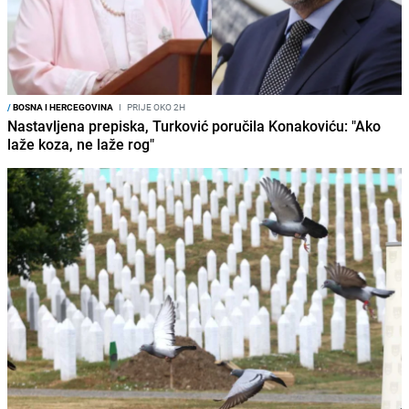
/
BOSNA I HERCEGOVINA
I
PRIJE OKO 2H
Nastavljena prepiska, Turković poručila Konakoviću: "Ako
laže koza, ne laže rog"