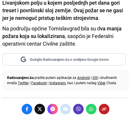
Livanjskom polju u kojem posljednjh pet dana gori
treset i površinski sloj zemlje. Ovaj požar se ne gasi
jer je nemoguć pristup teškim strojevima
.
Na području općine Tomislavgrad bila su d
va manja
požara koja su lokalizirana
, saopćio je Federalni
operativni centar Civilne zaštite.
Dodajte Radiosarajevo.ba u omiljene Google izvore
Radiosarajevo.ba
pratite putem aplikacije za
Android
|
iOS
i društvenih
mreža
Twitter
|
Facebook
|
Instagram
, kao i putem našeg
Viber
Chata.