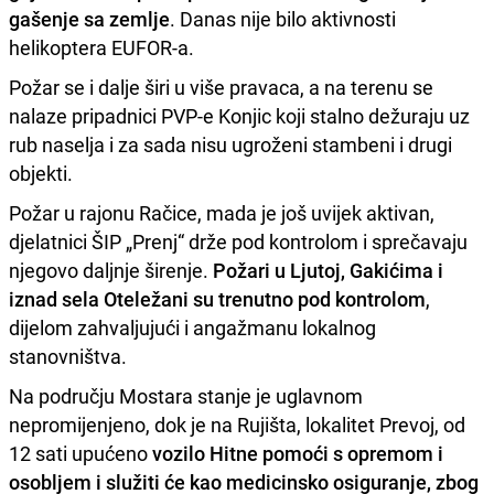
gašenje sa zemlje
. Danas nije bilo aktivnosti
helikoptera EUFOR-a.
Požar se i dalje širi u više pravaca, a na terenu se
nalaze pripadnici PVP-e Konjic koji stalno dežuraju uz
rub naselja i za sada nisu ugroženi stambeni i drugi
objekti.
Požar u rajonu Račice, mada je još uvijek aktivan,
djelatnici ŠIP „Prenj“ drže pod kontrolom i sprečavaju
njegovo daljnje širenje.
Požari u Ljutoj, Gakićima i
iznad sela Oteležani su trenutno pod kontrolom
,
dijelom zahvaljujući i angažmanu lokalnog
stanovništva.
Na području Mostara stanje je uglavnom
nepromijenjeno, dok je na Rujišta, lokalitet Prevoj, od
12 sati upućeno
vozilo Hitne pomoći s opremom i
osobljem i služiti će kao medicinsko osiguranje, zbog