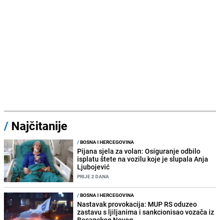
/
Najčitanije
/
BOSNA I HERCEGOVINA
Pijana sjela za volan: Osiguranje odbilo
isplatu štete na vozilu koje je slupala Anja
Ljubojević
PRIJE 2 DANA
/
BOSNA I HERCEGOVINA
Nastavak provokacija: MUP RS oduzeo
zastavu s ljiljanima i sankcionisao vozača iz
Bosanskog Novog