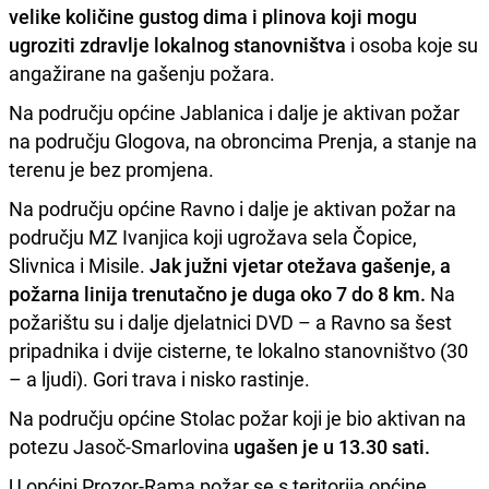
velike količine gustog dima i plinova koji mogu
ugroziti zdravlje lokalnog stanovništva
i osoba koje su
angažirane na gašenju požara.
Na području općine Jablanica i dalje je aktivan požar
na području Glogova, na obroncima Prenja, a stanje na
terenu je bez promjena.
Na području općine Ravno i dalje je aktivan požar na
području MZ Ivanjica koji ugrožava sela Čopice,
Slivnica i Misile.
Jak južni vjetar otežava gašenje, a
požarna linija trenutačno je duga oko 7 do 8 km.
Na
požarištu su i dalje djelatnici DVD – a Ravno sa šest
pripadnika i dvije cisterne, te lokalno stanovništvo (30
– a ljudi). Gori trava i nisko rastinje.
Na području općine Stolac požar koji je bio aktivan na
potezu Jasoč-Smarlovina
ugašen je u 13.30 sati.
U općini Prozor-Rama požar se s teritorija općine