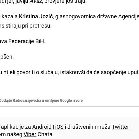
i jer, javlja
Avaz
, provjere još traju.
a
kazala
Kristina Jozić
, glasnogovornica državne Agencij
asistiraju pri pretresu.
ava Federacije BiH.
apšen.
htjeli govoriti o slučaju, istaknuvši da će saopćenje uputi
Dodajte Radiosarajevo.ba u omiljene Google izvore
aplikacije za
Android
|
iOS
i društvenih mreža
Twitter
|
utem našeg
Viber
Chata.