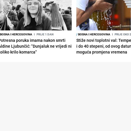
BOSNA I HERCEGOVINA
I
PRIJE 1 DAN
/
BOSNA I HERCEGOVINA
I
PRIJE OKO 
Potresna poruka imama nakon smrti
Stiže novi toplotni val: Temp
Aldine Ljubunčić: "Dunjaluk ne vrijedi ni
i do 40 stepeni, od ovog datu
koliko krilo komarca"
moguća promjena vremena