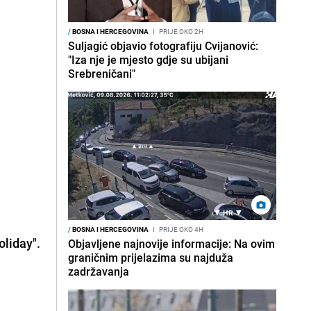
/
BOSNA I HERCEGOVINA
I
PRIJE OKO 2H
Suljagić objavio fotografiju Cvijanović:
"Iza nje je mjesto gdje su ubijani
Srebreničani"
/
BOSNA I HERCEGOVINA
I
PRIJE OKO 4H
oliday".
Objavljene najnovije informacije: Na ovim
graničnim prijelazima su najduža
zadržavanja