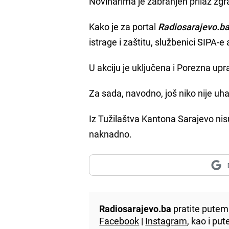
Novinarima je zabranjen prilaz zgrad
Kako je za portal
Radiosarajevo.b
istrage i zaštitu, službenici SIPA-e 
U akciju je uključena i Porezna upr
Za sada, navodno, još niko nije uh
Iz Tužilaštva Kantona Sarajevo nisu 
naknadno.
Radiosarajevo.ba
pratite putem 
Facebook
|
Instagram
, kao i p