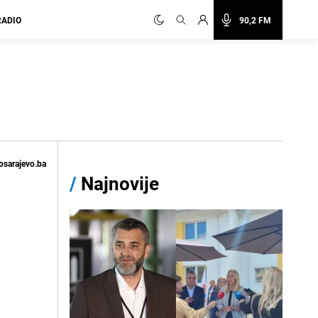
RADIO
90,2 FM
osarajevo.ba
/
Najnovije