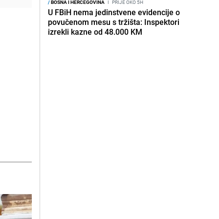
/
BOSNA I HERCEGOVINA
I
PRIJE OKO 5H
U FBiH nema jedinstvene evidencije o
povučenom mesu s tržišta: Inspektori
izrekli kazne od 48.000 KM