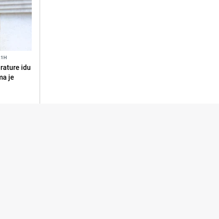
21H
erature idu
ma je