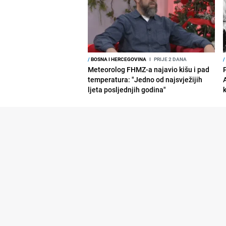
/
BOSNA I HERCEGOVINA
I
PRIJE 2 DANA
/
Meteorolog FHMZ-a najavio kišu i pad
temperatura: "Jedno od najsvježijih
ljeta posljednjih godina"