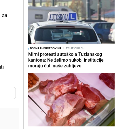
e za
/
BOSNA I HERCEGOVINA
I
PRIJE OKO 5H
Mirni protesti autoškola Tuzlanskog
kantona: Ne želimo sukob, institucije
moraju čuti naše zahtjeve
ti