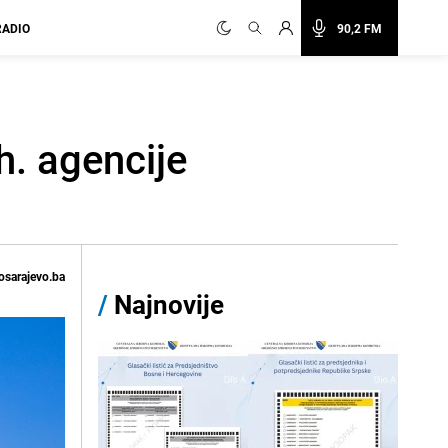
RADIO
90,2 FM
h. agencije
osarajevo.ba
/
Najnovije