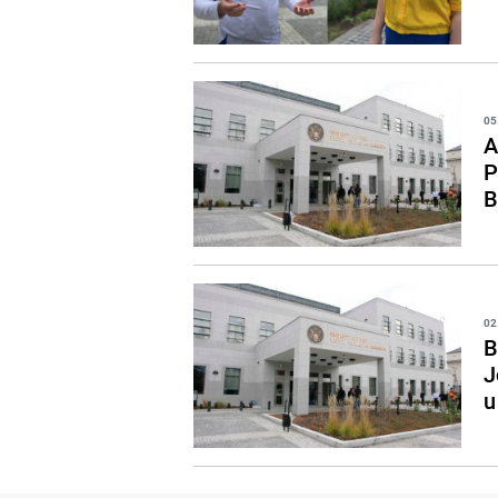
05
A
P
B
02
B
J
u