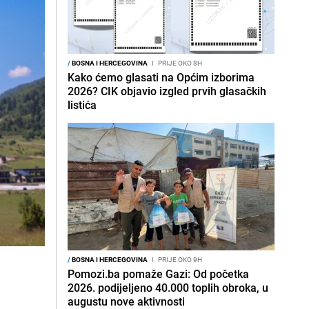
/
BOSNA I HERCEGOVINA
I
PRIJE OKO 8H
Kako ćemo glasati na Općim izborima
2026? CIK objavio izgled prvih glasačkih
listića
/
BOSNA I HERCEGOVINA
I
PRIJE OKO 9H
Pomozi.ba pomaže Gazi: Od početka
2026. podijeljeno 40.000 toplih obroka, u
augustu nove aktivnosti