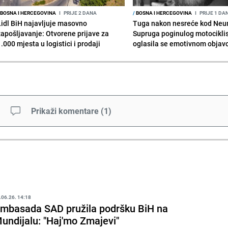
BOSNA I HERCEGOVINA
I
PRIJE 2 DANA
/
BOSNA I HERCEGOVINA
I
PRIJE 1 DA
Lidl BiH najavljuje masovno
Tuga nakon nesreće kod Neu
zapošljavanje: Otvorene prijave za
Supruga poginulog motocikli
.000 mjesta u logistici i prodaji
oglasila se emotivnom obja
Prikaži komentare
(
1
)
.06.26. 14:18
mbasada SAD pružila podršku BiH na
undijalu: "Haj'mo Zmajevi"