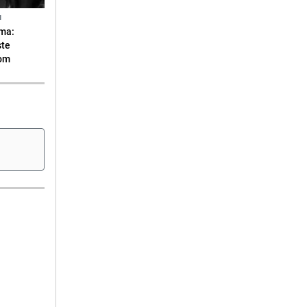
N
ma:
ste
vom