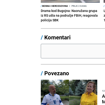
/
BOSNA I HERCEGOVINA
I
PRIJE 2 DANA
/
Drama kod Bugojna: Naoružana grupa
iz RS ušla na područje FBiH, reagovala
policija SBK
1
/
Komentari
/
Povezano
12
A
M