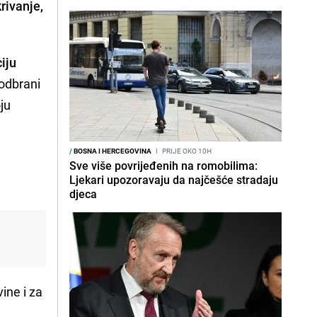
rivanje,
iju
 odbrani
oju
/
BOSNA I HERCEGOVINA
I
PRIJE OKO 10H
Sve više povrijeđenih na romobilima:
Ljekari upozoravaju da najčešće stradaju
djeca
ine i za