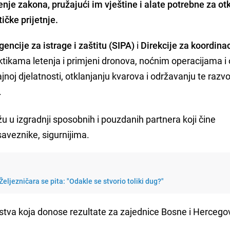
nje zakona, pružajući im vještine i alate potrebne za otk
ičke prijetnje.
encije za istrage i zaštitu (SIPA)
i
Direkcije za koordinac
tikama letenja i primjeni dronova, noćnim operacijama i
jnoj djelatnosti, otklanjanju kvarova i održavanju te razv
.
u izgradnji sposobnih i pouzdanih partnera koji čine
saveznike, sigurnijima.
eljezničara se pita: "Odakle se stvorio toliki dug?"
stva koja donose rezultate za zajednice Bosne i Hercegov
.