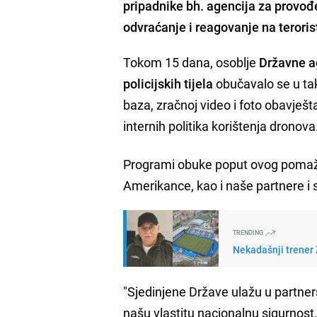
pripadnike bh. agencija za provođe
odvraćanje i reagovanje na terorist
Tokom 15 dana, osoblje
Državne ag
policijskih tijela
obučavalo se u tak
baza, zračnoj video i foto obavješta
internih politika korištenja dronova
Programi obuke poput ovog pomažu 
Amerikance, kao i naše partnere i 
TRENDING
Nekadašnji trener Ž
"Sjedinjene Države ulažu u partner
našu vlastitu nacionalnu sigurnost