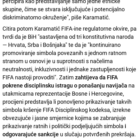
percipira kao predstavljanje samo jedne etničke
skupine, čime se stvara isključujuće i potencijalno
diskriminatorno okruženje", piše Karamatić.
Citira potom Karamatić FIFA-ine regulatorne okvire, pa
tvrdi da je BiH "sastavljena od tri konstitutivna naroda
— Hrvata, Srba i Bošnjaka" te da je "kontinuirano
promoviranje simbola povezanih s jednom ratnom
stranom u osnovi je u suprotnosti s načelima
neutralnosti, inkluzivnosti i jednake zastupljenosti koje
FIFA nastoji provoditi". Zatim
zahtijeva da FIFA
pokrene disciplinsku istragu o ponašanju navijača
na
utakmicama reprezentacije Bosne i Hercegovine,
procijeni predstavlja li ponovljeno prikazivanje takvih
simbola kršenje FIFA Disciplinskog kodeksa, izrekne
obvezujuće i jasne smjernice kojima se zabranjuje
prikazivanje ratnih i politički podjeljujućih simbola
i
odgovarajuće sankcije
u slučaju potvrđenih prekršaja.