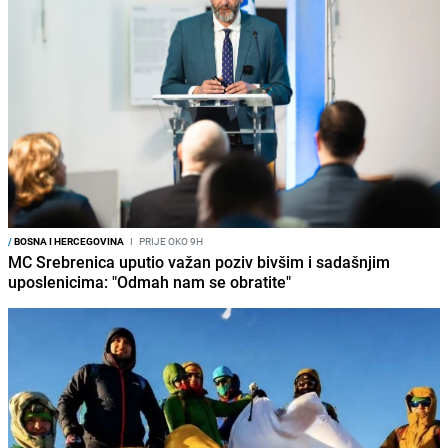
/
BOSNA I HERCEGOVINA
I
PRIJE OKO 9H
MC Srebrenica uputio važan poziv bivšim i sadašnjim
uposlenicima: "Odmah nam se obratite"