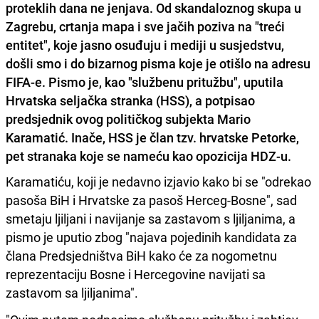
proteklih dana ne jenjava. Od skandaloznog skupa u
Zagrebu, crtanja mapa i sve jačih poziva na "treći
entitet", koje jasno osuđuju i mediji u susjedstvu,
došli smo i do bizarnog pisma koje je otišlo na adresu
FIFA-e. Pismo je, kao "službenu pritužbu", uputila
Hrvatska seljačka stranka (HSS), a potpisao
predsjednik ovog političkog subjekta Mario
Karamatić. Inače, HSS je član tzv. hrvatske Petorke,
pet stranaka koje se nameću kao opozicija HDZ-u.
Karamatiću, koji je nedavno izjavio kako bi se "odrekao
pasoša BiH i Hrvatske za pasoš Herceg-Bosne", sad
smetaju ljiljani i navijanje sa zastavom s ljiljanima, a
pismo je uputio zbog "najava pojedinih kandidata za
člana Predsjedništva BiH kako će za nogometnu
reprezentaciju Bosne i Hercegovine navijati sa
zastavom sa ljiljanima".