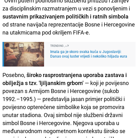
"Ovim putem podnosimo službenu pritužbu i zahtjev
za disciplinskim razmatranjem u vezi s ponovljenim i
sustavnim prikazivanjem političkih i ratnih simbola
od strane navijača reprezentacije Bosne i Hercegovine
na utakmicama pod okriljem FIFA-e.
TRENDING
Imala ga je skoro svaka kuća u Jugoslaviji:
Danas ovaj luster vrijedi i nekoliko hiljada eura
Posebno,
široko rasprostranjena uporaba zastava i
obilježja s tzv. 'ljiljanskim grbom'
— koji je povijesno
povezan s Armijom Bosne i Hercegovine (sukob
1992.–1995.) — predstavlja jasan primjer politički i
povijesno opterećene simbolike koja se promovira
unutar stadiona. Ovaj simbol nije službeni državni
simbol Bosne i Hercegovine. Njegova uporaba u
međunarodnom nogometnom kontekstu široko se