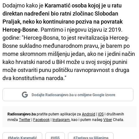
Dodajmo kako je
Karamatić osoba kojoj je u ratu
direktan nadređeni bio ratni zločinac Slobodan
Praljak, neko ko kontinuirano poziva na povratak
Herceg-Bosne
. Pamtimo i njegovu izjavu iz 2019.
godine: "Herceg-Bosna, to jest revitalizacija Herceg-
Bosne sukladno međunarodnom pravu, je barem po
mome skromnom mišljenju jedan, ako ne i jedini način
kako hrvatski narod u BiH može u svoj svojoj punini
može ostvariti punu političku ravnopravnost s druga
dva konstitutivna naroda."
Dodajte Radiosarajevo.ba u omiljene Google izvore
Radiosarajevo.ba
pratite putem aplikacije za
Android
|
iOS
i društvenih
mreža
Twitter
|
Facebook
|
Instagram
, kao i putem našeg
Viber
Chata.
#Mario Karamatić
#HSS
#Zastava sa ljiljanima