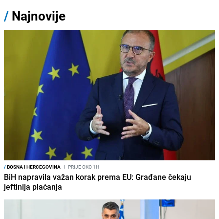
/
Najnovije
/
BOSNA I HERCEGOVINA
I
PRIJE OKO 1H
BiH napravila važan korak prema EU: Građane čekaju
jeftinija plaćanja