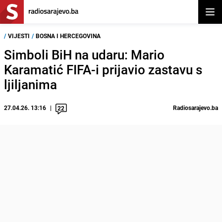
Otvor
/
VIJESTI
/
BOSNA I HERCEGOVINA
Simboli BiH na udaru: Mario
Karamatić FIFA-i prijavio zastavu s
ljiljanima
27.04.26. 13:16
Radiosarajevo.ba
22