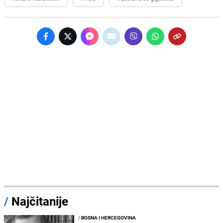
/
Najčitanije
/
BOSNA I HERCEGOVINA