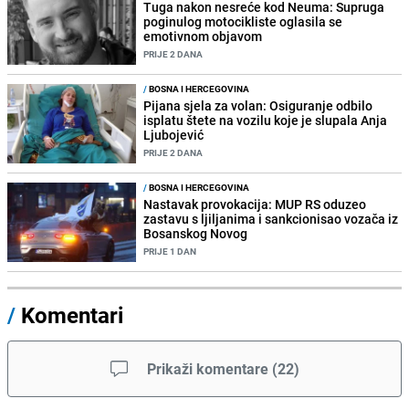
Tuga nakon nesreće kod Neuma: Supruga
poginulog motocikliste oglasila se
emotivnom objavom
PRIJE 2 DANA
/
BOSNA I HERCEGOVINA
Pijana sjela za volan: Osiguranje odbilo
isplatu štete na vozilu koje je slupala Anja
Ljubojević
PRIJE 2 DANA
/
BOSNA I HERCEGOVINA
Nastavak provokacija: MUP RS oduzeo
zastavu s ljiljanima i sankcionisao vozača iz
Bosanskog Novog
PRIJE 1 DAN
/
Komentari
Prikaži komentare
(
22
)