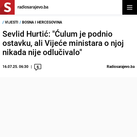
Otvor
/
VIJESTI
/
BOSNA I HERCEGOVINA
Sevlid Hurtić: "Ćulum je podnio
ostavku, ali Vijeće ministara o njoj
nikada nije odlučivalo"
16.07.25. 06:30
Radiosarajevo.ba
6