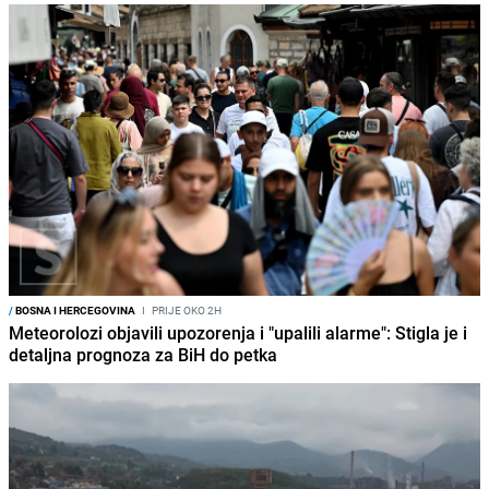
/
BOSNA I HERCEGOVINA
I
PRIJE OKO 2H
Meteorolozi objavili upozorenja i "upalili alarme": Stigla je i
detaljna prognoza za BiH do petka