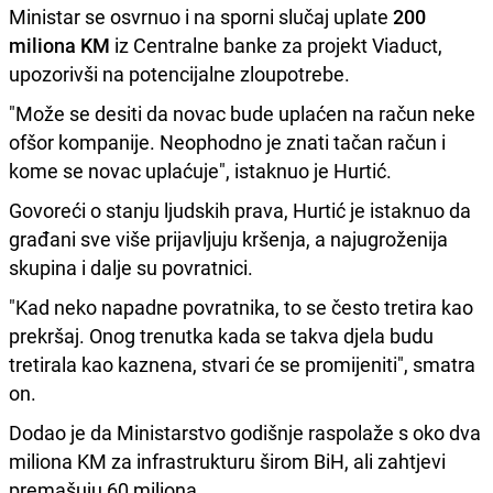
Ministar se osvrnuo i na sporni slučaj uplate
200
miliona KM
iz Centralne banke za projekt Viaduct,
upozorivši na potencijalne zloupotrebe.
"Može se desiti da novac bude uplaćen na račun neke
ofšor kompanije. Neophodno je znati tačan račun i
kome se novac uplaćuje", istaknuo je Hurtić.
Govoreći o stanju ljudskih prava, Hurtić je istaknuo da
građani sve više prijavljuju kršenja, a najugroženija
skupina i dalje su povratnici.
"Kad neko napadne povratnika, to se često tretira kao
prekršaj. Onog trenutka kada se takva djela budu
tretirala kao kaznena, stvari će se promijeniti", smatra
on.
Dodao je da Ministarstvo godišnje raspolaže s oko dva
miliona KM za infrastrukturu širom BiH, ali zahtjevi
premašuju 60 miliona.