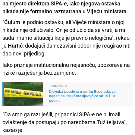
na mjesto direktora SIPA-e, iako njegova ostavka
nikada nije formalno razmatrana u Vijeću ministara.
"Ćulum
je podnio ostavku, ali Vijeće ministara o njoj
nikada nije odlučivalo. On je odlučio da se vrati, a mi
sada imamo situaciju koja je pravno nelogična", rekao
je
Hurtić
, dodajući da nezavisni odbor nije reagirao niti
dao novi prijedlog.
Iako priznaje institucionalnu nejasnoću, upozorava na
rizike razrješenja bez zamjene.
TRENDING
Djevojka izbodena u centru Beograda, za
napad osumnjičene djevojčice od 15 i 13
godina
"Da smo ga razriješili, pripadnici SIPA-e ne bi imali
ovlaštenje da postupaju po naredbama Tužiteljstva",
kazao je.