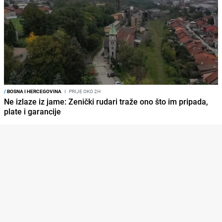
/
BOSNA I HERCEGOVINA
I
PRIJE OKO 2H
Ne izlaze iz jame: Zenički rudari traže ono što im pripada,
plate i garancije