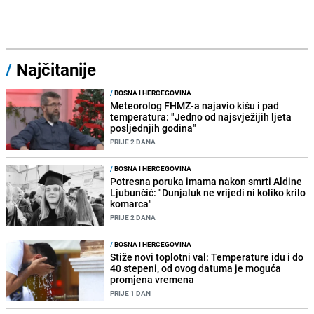
/
Najčitanije
/
BOSNA I HERCEGOVINA
Meteorolog FHMZ-a najavio kišu i pad
temperatura: "Jedno od najsvježijih ljeta
posljednjih godina"
PRIJE 2 DANA
/
BOSNA I HERCEGOVINA
Potresna poruka imama nakon smrti Aldine
Ljubunčić: "Dunjaluk ne vrijedi ni koliko krilo
komarca"
PRIJE 2 DANA
/
BOSNA I HERCEGOVINA
Stiže novi toplotni val: Temperature idu i do
40 stepeni, od ovog datuma je moguća
promjena vremena
PRIJE 1 DAN