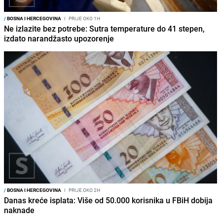
/
BOSNA I HERCEGOVINA
I
PRIJE OKO 1H
Ne izlazite bez potrebe: Sutra temperature do 41 stepen,
izdato narandžasto upozorenje
/
BOSNA I HERCEGOVINA
I
PRIJE OKO 2H
Danas kreće isplata: Više od 50.000 korisnika u FBiH dobija
naknade