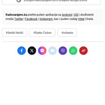
Dodajte Radiosarajevo.ba u omiljene Google izvore
Radiosarajevo.ba
pratite putem aplikacije za
Android
|
iOS
i društvenih
mreža
Twitter
|
Facebook
|
Instagram
, kao i putem našeg
Viber
Chata.
#Sevlid Hurtić
#Darko Ćulum
#ostavka