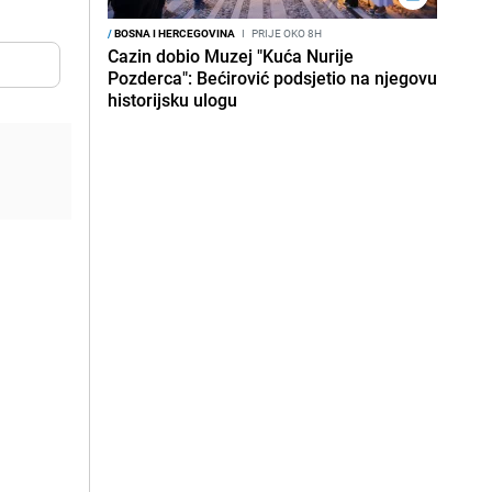
/
BOSNA I HERCEGOVINA
I
PRIJE OKO 8H
Cazin dobio Muzej "Kuća Nurije
Pozderca": Bećirović podsjetio na njegovu
historijsku ulogu