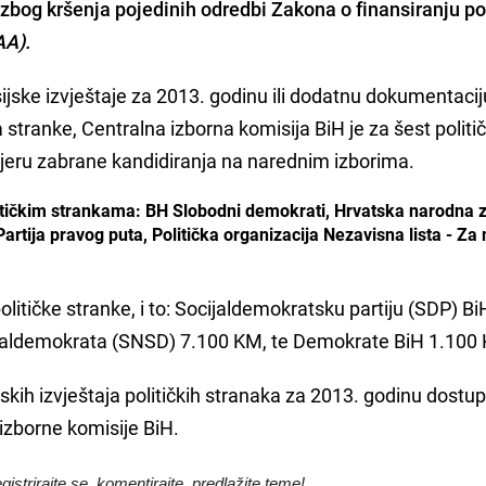
 zbog kršenja pojedinih odredbi Zakona o finansiranju pol
AA).
ijske izvještaje za 2013. godinu ili dodatnu dokumentaciju 
stranke, Centralna izborna komisija BiH je za šest politič
mjeru zabrane kandidiranja na narednim izborima.
litičkim strankama: BH Slobodni demokrati, Hrvatska narodna 
artija pravog puta, Politička organizacija Nezavisna lista - Za
litičke stranke, i to: Socijaldemokratsku partiju (SDP) Bi
jaldemokrata (SNSD) 7.100 KM, te Demokrate BiH 1.100
sijskih izvještaja političkih stranaka za 2013. godinu dostu
 izborne komisije BiH.
egistrirajte se, komentirajte, predlažite teme!