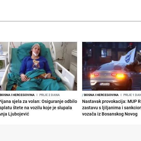
BOSNA I HERCEGOVINA
I
PRIJE 2 DANA
/
BOSNA I HERCEGOVINA
I
PRIJE 1 DA
Pijana sjela za volan: Osiguranje odbilo
Nastavak provokacija: MUP 
splatu štete na vozilu koje je slupala
zastavu s ljiljanima i sankcio
Anja Ljubojević
vozača iz Bosanskog Novog