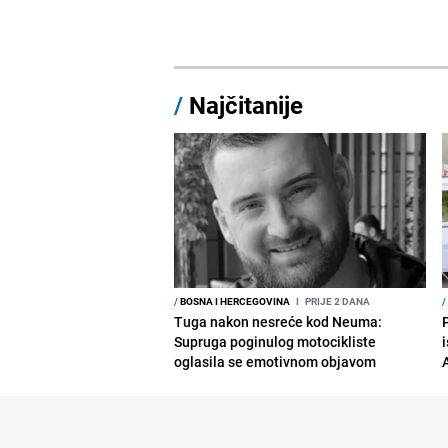
/
Najčitanije
/
BOSNA I HERCEGOVINA
I
PRIJE 2 DANA
/
Tuga nakon nesreće kod Neuma:
Supruga poginulog motocikliste
i
oglasila se emotivnom objavom