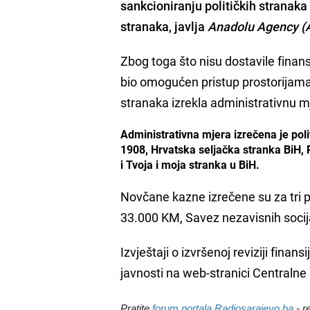
sankcioniranju političkih stranaka
stranaka, javlja
Anadolu Agency (
Zbog toga što nisu dostavile finans
bio omogućen pristup prostorijama 
stranaka izrekla administrativnu 
Administrativna mjera izrečena je po
1908, Hrvatska seljačka stranka BiH, P
i Tvoja i moja stranka u BiH.
Novčane kazne izrečene su za tri po
33.000 KM, Savez nezavisnih soci
Izvještaji o izvršenoj reviziji finan
javnosti na web-stranici Centralne
Pratite
forum portala Radiosarajevo.ba
- r