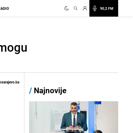
RADIO
90,2 FM
e mogu
osarajevo.ba
/
Najnovije