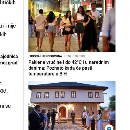
itičkih
ili nije
kih
zajednica
/
BOSNA I HERCEGOVINA
I
PRIJE OKO 8H
Paklene vrućine i do 42°C i u narednim
 moj grad
danima: Poznato kada će pasti
temperature u BiH
H
 KM.
pni su