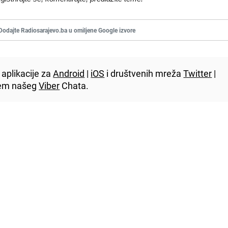
Dodajte Radiosarajevo.ba u omiljene Google izvore
aplikacije za
Android
|
iOS
i društvenih mreža
Twitter
|
utem našeg
Viber
Chata.