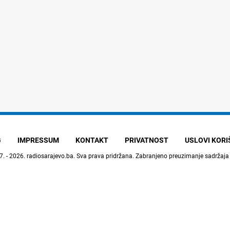
G
IMPRESSUM
KONTAKT
PRIVATNOST
USLOVI KOR
7. - 2026.
radiosarajevo.ba
. Sva prava pridržana. Zabranjeno preuzimanje sadržaja