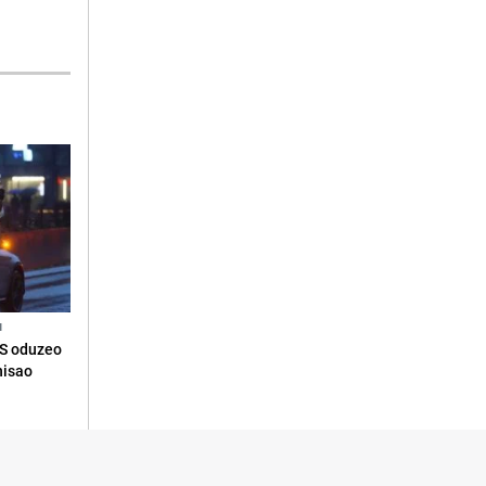
N
RS oduzeo
nisao