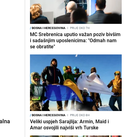
/
BOSNA I HERCEGOVINA
I
PRIJE OKO 7H
MC Srebrenica uputio važan poziv bivšim
i sadašnjim uposlenicima: "Odmah nam
se obratite"
/
BOSNA I HERCEGOVINA
I
PRIJE OKO 8H
alna
Veliki uspjeh Sarajlija: Armin, Maid i
Amar osvojili najviši vrh Turske