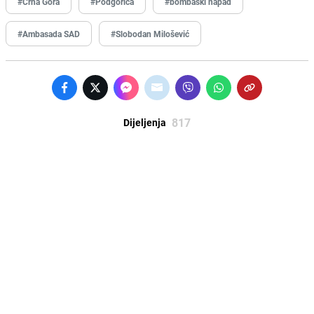
#Crna Gora
#Podgorica
#bombaški napad
#Ambasada SAD
#Slobodan Milošević
817
Dijeljenja