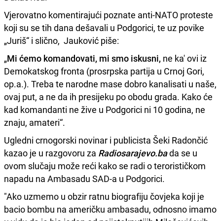
Vjerovatno komentirajući poznate anti-NATO proteste
koji su se tih dana dešavali u Podgorici, te uz povike
„Juriš“ i slično, Jauković piše:
„
Mi ćemo komandovati, mi smo iskusni,
ne ka' ovi iz
Demokatskog fronta (prosrpska partija u Crnoj Gori,
op.a.). Treba te narodne mase dobro kanalisati u naše,
ovaj put, a ne da ih presijeku po obodu grada. Kako će
kad komandanti ne žive u Podgorici ni 10 godina, ne
znaju, amateri“.
Ugledni crnogorski novinar i publicista Šeki Radončić
kazao je u razgovoru za
Radiosarajevo.ba
da se u
ovom slučaju može reći kako se radi o terorističkom
napadu na Ambasadu SAD-a u Podgorici.
"Ako uzmemo u obzir ratnu biografiju čovjeka koji je
bacio bombu na američku ambasadu, odnosno imamo