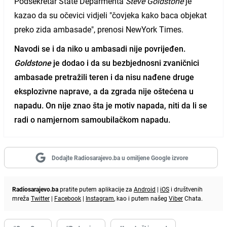
Podsekretar State Deparmenta
Steve Goldstone
je
kazao da su očevici vidjeli "čovjeka kako baca objekat
preko zida ambasade", prenosi NewYork Times.
Navodi se i da niko u ambasadi nije povrijeđen.
Goldstone
je dodao i da su bezbjednosni zvaničnici
ambasade pretražili teren i da nisu nađene druge
eksplozivne naprave, a da zgrada nije oštećena u
napadu. On nije znao šta je motiv napada, niti da li se
radi o namjernom samoubilačkom napadu.
Dodajte Radiosarajevo.ba u omiljene Google izvore
Radiosarajevo.ba
pratite putem aplikacije za
Android
|
iOS
i društvenih
mreža
Twitter
|
Facebook
|
Instagram
, kao i putem našeg
Viber
Chata.