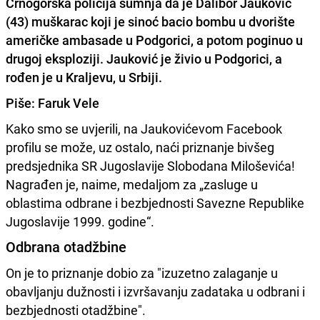
Crnogorska policija sumnja da je Dalibor Jauković
(43) muškarac koji je sinoć bacio bombu u dvorište
američke ambasade u Podgorici, a potom poginuo u
drugoj eksploziji. Jauković je živio u Podgorici, a
rođen je u Kraljevu, u Srbiji.
Piše: Faruk Vele
Kako smo se uvjerili, na Jaukovićevom Facebook
profilu se može, uz ostalo, naći priznanje bivšeg
predsjednika SR Jugoslavije Slobodana Miloševića!
Nagrađen je, naime, medaljom za „zasluge u
oblastima odbrane i bezbjednosti Savezne Republike
Jugoslavije 1999. godine“.
Odbrana otadžbine
On je to priznanje dobio za "izuzetno zalaganje u
obavljanju dužnosti i izvršavanju zadataka u odbrani i
bezbjednosti otadžbine".