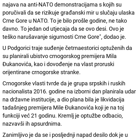
najava na anti-NATO demonstracijama s kojih su
poručivali da se rizikuje građanski mir u slučaju ulaska
Crne Gore u NATO. To je bilo prošle godine, ne tako
davno. To jedan od utjecaja da se ovo desi. Ovo je
teško narušavanje sigurnosti Crne Gore", dodao je.
U Podgorici traje suđenje četrnaestorici optuženih da
su planirali ubistvo crnogorskog premijera Mila
Đukanovića, kao i dovođenje na vlast proruski
orijentirane crnogorske stranke.
Crnogorske vlasti tvrde da je grupa srpskih i ruskih
nacionalista 2016. godine na izborni dan planirala udar
na državne institucije, a dio plana bila je likvidacija
tadašnjeg premijera Mile Đukanovića koji je na toj
funkciji već 21 godinu. Kremlj je optužbe odbacio,
nazvavši ih apsurdnima.
Zanimljivo je da se i posljednji napad desilo dok je u