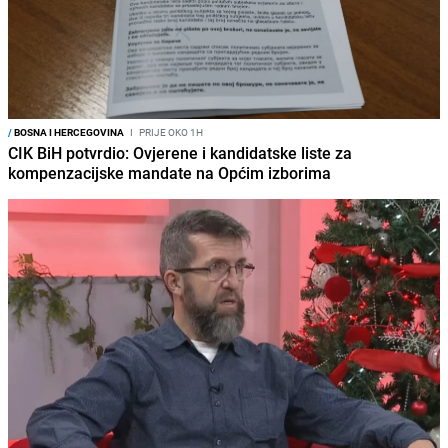
/
BOSNA I HERCEGOVINA
I
PRIJE OKO 1H
CIK BiH potvrdio: Ovjerene i kandidatske liste za
kompenzacijske mandate na Općim izborima