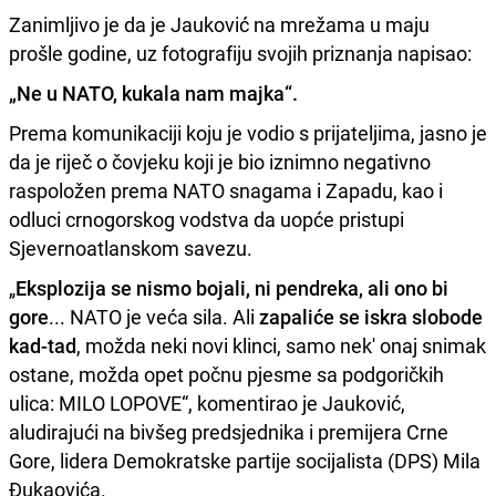
Zanimljivo je da je Jauković na mrežama u maju
prošle godine, uz fotografiju svojih priznanja napisao:
„Ne u NATO, kukala nam majka“.
Prema komunikaciji koju je vodio s prijateljima, jasno je
da je riječ o čovjeku koji je bio iznimno negativno
raspoložen prema NATO snagama i Zapadu, kao i
odluci crnogorskog vodstva da uopće pristupi
Sjevernoatlanskom savezu.
„
Eksplozija se nismo bojali
,
ni pendreka, ali ono bi
gore
... NATO je veća sila. Ali
zapaliće se iskra slobode
kad-tad
, možda neki novi klinci, samo nek' onaj snimak
ostane, možda opet počnu pjesme sa podgoričkih
ulica: MILO LOPOVE“, komentirao je Jauković,
aludirajući na bivšeg predsjednika i premijera Crne
Gore, lidera Demokratske partije socijalista (DPS) Mila
Đukaovića.