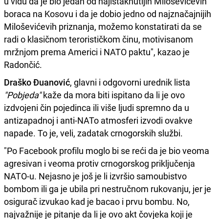
u vidu da je bio jedan od najistaknutijih Miloševićevih
boraca na Kosovu i da je dobio jedno od najznačajnijih
Miloševićevih priznanja, možemo konstatirati da se
radi o klasičnom terorističkom činu, motivisanom
mržnjom prema Americi i NATO paktu", kazao je
Radončić.
Draško Đuanović
, glavni i odgovorni urednik lista
"Pobjeda"
kaže da mora biti ispitano da li je ovo
izdvojeni čin pojedinca ili više ljudi spremno da u
antizapadnoj i anti-NATo atmosferi izvodi ovakve
napade. To je, veli, zadatak crnogorskih službi.
"Po Facebook profilu moglo bi se reći da je bio veoma
agresivan i veoma protiv crnogorskog priključenja
NATO-u. Nejasno je još je li izvršio samoubistvo
bombom ili ga je ubila pri nestručnom rukovanju, jer je
osigurač izvukao kad je bacao i prvu bombu. No,
najvažnije je pitanje da li je ovo akt čovjeka koji je