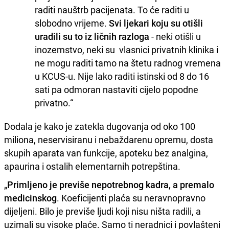
raditi nauštrb pacijenata. To će raditi u
slobodno vrijeme.
Svi ljekari koju su otišli
uradili su to iz ličnih razloga
- neki otišli u
inozemstvo, neki su vlasnici privatnih klinika i
ne mogu raditi tamo na štetu radnog vremena
u KCUS-u. Nije lako raditi istinski od 8 do 16
sati pa odmoran nastaviti cijelo popodne
privatno.“
Dodala je kako je zatekla dugovanja od oko 100
miliona, neservisiranu i nebaždarenu opremu, dosta
skupih aparata van funkcije, apoteku bez analgina,
apaurina i ostalih elementarnih potrepština.
„
Primljeno je previše nepotrebnog kadra, a premalo
medicinskog
. Koeficijenti plaća su neravnopravno
dijeljeni. Bilo je previše ljudi koji nisu ništa radili, a
uzimali su visoke plaće. Samo ti neradnici i povlašteni