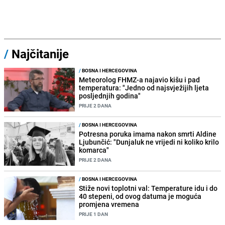
/
Najčitanije
/
BOSNA I HERCEGOVINA
Meteorolog FHMZ-a najavio kišu i pad
temperatura: "Jedno od najsvježijih ljeta
posljednjih godina"
PRIJE 2 DANA
/
BOSNA I HERCEGOVINA
Potresna poruka imama nakon smrti Aldine
Ljubunčić: "Dunjaluk ne vrijedi ni koliko krilo
komarca"
PRIJE 2 DANA
/
BOSNA I HERCEGOVINA
Stiže novi toplotni val: Temperature idu i do
40 stepeni, od ovog datuma je moguća
promjena vremena
PRIJE 1 DAN