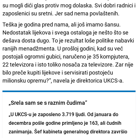
su mogli dići glas protiv mog dolaska. Svi dobri radnici i
zaposlenici su sretni. Jer sad nema povlaštenih.
Teška je godina pred nama, ali još imamo šansu.
Nedostatak lijekova i svega ostaloga je nešto što se
dešava dosta dugo. To je rezultat loše politike nabavki
ranijih menadžmenta. U prošloj godini, kad su već
postojali ogromni gubici, naručeno je 35 kompjutera,
22 televizora i isto toliko nosača za televizore. Zar nije
bilo preče kupiti lijekove i servisirati postojeću
milionsku opremu?“, navela je direktorica UKCS-a.
„Srela sam se s raznim čudima“
„U UKCS-u je zaposleno 3.719 ljudi. Od januara do
decembra pošle godine primljeno je 163, ali čudnih
zanimanja. Šef kabineta generalnog direktora završio