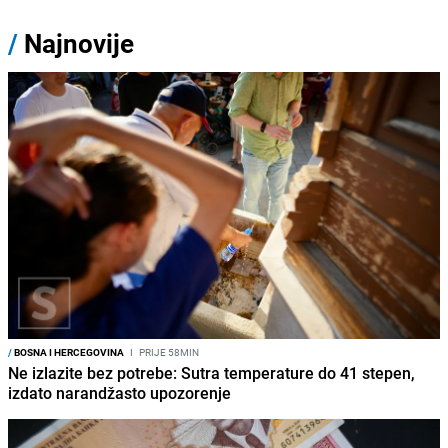
/
Najnovije
/
BOSNA I HERCEGOVINA
I
PRIJE 58MIN
Ne izlazite bez potrebe: Sutra temperature do 41 stepen,
izdato narandžasto upozorenje