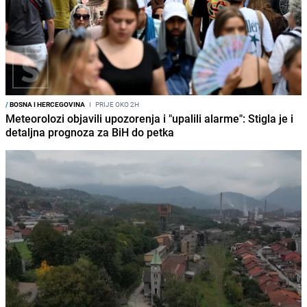
/
BOSNA I HERCEGOVINA
I
PRIJE OKO 2H
Meteorolozi objavili upozorenja i "upalili alarme": Stigla je i
detaljna prognoza za BiH do petka