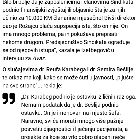
Bilo bi bolje da je zaposlenicima i članovima Sindikata
podnio finansijski izvještaj ili objasnio šta je za njih
učinio za 10.000 KM članarine mjesečno! Bivši direktor
dao je Rožajcu plaću supspecijaliste, što on nije. On
ima mnogo problema, pa ih pokušava prepisati
nekome drugom. Predsjedništvo Sindikata ograđuje
se od njegovih istupa“, kazala je Izetbegović u
intervjuu za
Avaz
.
O slučajevima dr. Reufa Karabega i dr. Semira Bešlije
te otkazima koji, kako se može čuti u javnosti, „pljušte
na sve strane"... rekla je:
„Dr. Karabeg podnio je ostavku iz ličnih razloga.
Nemam podatak da je dr. Bešlija podnio
ostavku. On je imenovan na mjesto šefa.
Naravno, svi će morati mnogo više pažnje
posvetiti dijagnostici i liječenju pacijenata, a
projekte za koje su vrlo dobro plaćeni neće