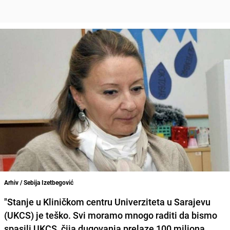
Arhiv / Sebija Izetbegović
"Stanje u Kliničkom centru Univerziteta u Sarajevu
(UKCS) je teško. Svi moramo mnogo raditi da bismo
spasili UKCS, čija dugovanja prelaze 100 miliona