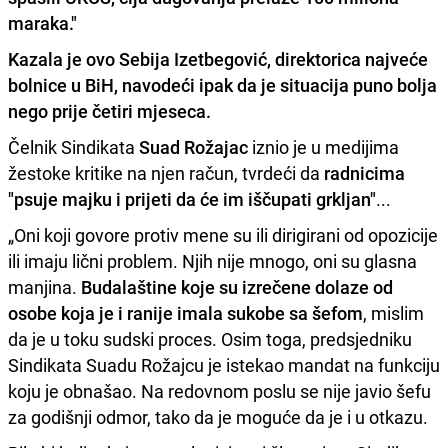
maraka."
Kazala je ovo
Sebija Izetbegović
, direktorica najveće
bolnice u BiH, navodeći ipak da je situacija puno bolja
nego prije četiri mjeseca.
Čelnik Sindikata
Suad Rožajac
iznio je u medijima
žestoke kritike na njen račun, tvrdeći da
radnicima
"psuje majku i prijeti da će im iščupati grkljan"
...
„Oni koji govore protiv mene su ili dirigirani od opozicije
ili imaju lični problem. Njih nije mnogo, oni su glasna
manjina.
Budalaštine koje su izrečene dolaze od
osobe koja je i ranije imala sukobe sa šefom
, mislim
da je u toku sudski proces. Osim toga, predsjedniku
Sindikata Suadu Rožajcu je istekao mandat na funkciju
koju je obnašao. Na redovnom poslu se nije javio šefu
za godišnji odmor, tako da je moguće da je i u otkazu.