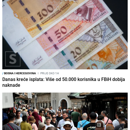
/
BOSNA I HERCEGOVINA
I
PRIJE OKO 1H
Danas kreće isplata: Više od 50.000 korisnika u FBiH dobija
naknade