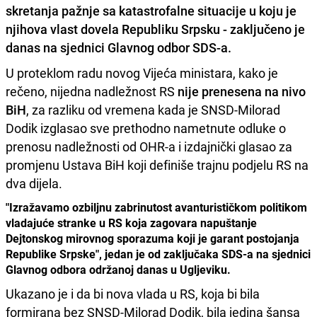
skretanja pažnje sa katastrofalne situacije u koju je
njihova vlast dovela Republiku Srpsku - zaključeno je
danas na sjednici Glavnog odbor SDS-a.
U proteklom radu novog Vijeća ministara, kako je
rečeno, nijedna nadležnost RS
nije prenesena na nivo
BiH
, za razliku od vremena kada je SNSD-Milorad
Dodik izglasao sve prethodno nametnute odluke o
prenosu nadležnosti od OHR-a i izdajnički glasao za
promjenu Ustava BiH koji definiše trajnu podjelu RS na
dva dijela.
"Izražavamo ozbiljnu zabrinutost avanturističkom politikom
vladajuće stranke u RS koja zagovara napuštanje
Dejtonskog mirovnog sporazuma koji je garant postojanja
Republike Srpske", jedan je od zaključaka SDS-a na sjednici
Glavnog odbora održanoj danas u Ugljeviku.
Ukazano je i da bi nova vlada u RS, koja bi bila
formirana bez SNSD-Milorad Dodik, bila jedina šansa