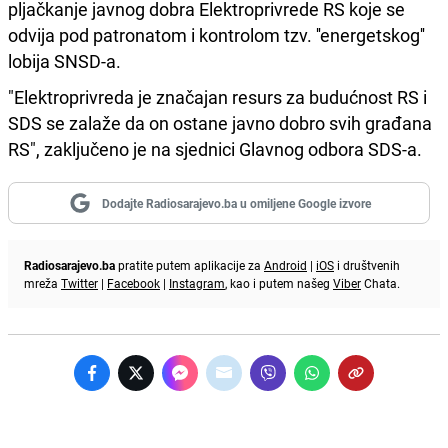
pljačkanje javnog dobra Elektroprivrede RS koje se
odvija pod patronatom i kontrolom tzv. ''energetskog''
lobija SNSD-a.
"Elektroprivreda je značajan resurs za budućnost RS i
SDS se zalaže da on ostane javno dobro svih građana
RS", zaključeno je na sjednici Glavnog odbora SDS-a.
Dodajte Radiosarajevo.ba u omiljene Google izvore
Radiosarajevo.ba
pratite putem aplikacije za
Android
|
iOS
i društvenih
mreža
Twitter
|
Facebook
|
Instagram
, kao i putem našeg
Viber
Chata.