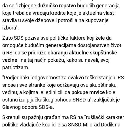
da se "izbjegne
dužničko ropstvo
budućih generacija
koje treba da vraćaju kredite koje je aktuelna vlast
stavila u svoje džepove i potrošila na kupovanje
izbora".
Zato SDS poziva sve političke faktore koji žele da
omoguće budućim generacijama dostojanstven život
u RS, da se pridruže
obaranju aktuelne skupštinske
većine
i na taj način pokažu, kako su naveli, svoj
patriotizam.
"Podjednaku odgovornost za ovakvo teško stanje u RS
snose i sve stranke koje održavaju ovu skupštinsku
većinu, a kojima je jedini cilj da
pokupe mrvice
koje
ostanu iza pljačkaškog pohoda SNSD-a", zaključak je
Glavnog odbora SDS-a.
Skrenuli su pažnju građanima RS na "rušilački karakter
politike vladajuće koalicije sa SNSD-Milorad Dodik na