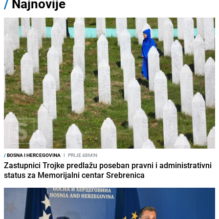
/
Najnovije
/
BOSNA I HERCEGOVINA
I
PRIJE 48MIN
Zastupnici Trojke predlažu poseban pravni i administrativni
status za Memorijalni centar Srebrenica