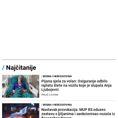
/
Najčitanije
/
BOSNA I HERCEGOVINA
Pijana sjela za volan: Osiguranje odbilo
isplatu štete na vozilu koje je slupala Anja
Ljubojević
PRIJE 2 DANA
/
BOSNA I HERCEGOVINA
Nastavak provokacija: MUP RS oduzeo
zastavu s ljiljanima i sankcionisao vozača iz
Bosanskog Novog