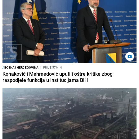
/
BOSNA I HERCEGOVINA
I
PRIJE 57MIN
Konaković i Mehmedović uputili oštre kritike zbog
raspodjele funkcija u institucijama BiH