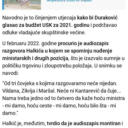
Navodno je to činjenjem utjecaja
kako bi Duraković
glasao za budžet USK za 2021. godinu
i podržavao
odluke vladajuće skupštinske većine.
U februaru 2022. godine
procurio je audiozapis
razgovora Halkića u kojem se spominju nuđenje
ministarskih i drugih pozicija
, što je izazvalo sumnje u
političku trgovinu i zloupotrebu položaja. U snimku se
navodi:
"Od tri čovjeka s kojima razgovaramo neće nijedan.
Vildana, Zikrija i Maršal. Neće ni Kantarević da čuje...
Nama treba jedno od to četvero da kaže hoću ministra
- mi damo, hoću ceste - mi damo, hoću bilo šta - mi
damo."
Halkić je, međutim,
tvrdio da je audiozapis montiran
i