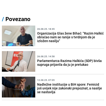
/
Povezano
26.08.25. 18:45
Organizacija Glas žene Bihać: "Razim Halkić
obraćao nam se ranije s tvrdnjom da je
izložen nasilju"
26.08.25. 14:58
Parlamentarca Razima Halkića (SDP) bivša
supruga prijavila da ju je pretukao
12.08.25. 07:05
Nadležne institucije u BiH spore: Femicid
još uvijek nije zakonski prepoznat, a nasilje
se nastavlja