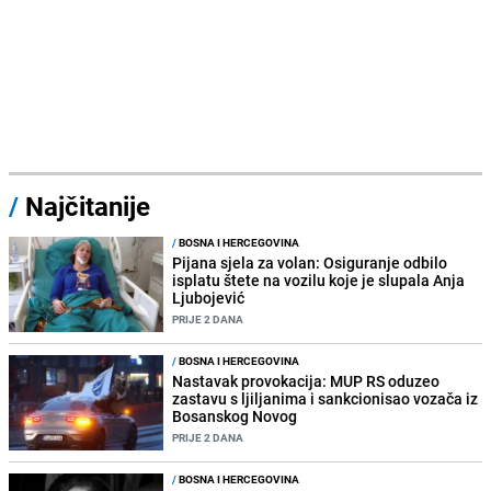
/
Najčitanije
/
BOSNA I HERCEGOVINA
Pijana sjela za volan: Osiguranje odbilo
isplatu štete na vozilu koje je slupala Anja
Ljubojević
PRIJE 2 DANA
/
BOSNA I HERCEGOVINA
Nastavak provokacija: MUP RS oduzeo
zastavu s ljiljanima i sankcionisao vozača iz
Bosanskog Novog
PRIJE 2 DANA
/
BOSNA I HERCEGOVINA