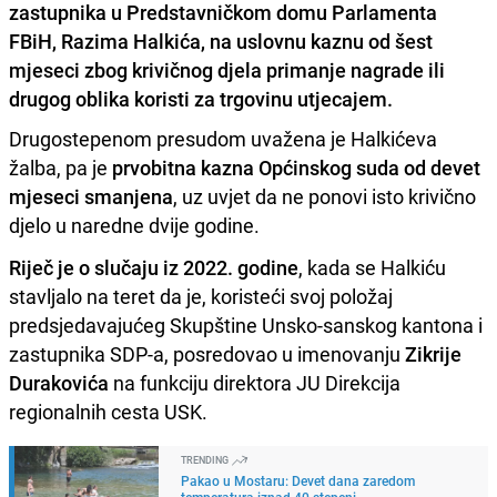
zastupnika u Predstavničkom domu Parlamenta
FBiH, Razima Halkića, na uslovnu kaznu od šest
mjeseci zbog krivičnog djela primanje nagrade ili
drugog oblika koristi za trgovinu utjecajem.
Drugostepenom presudom uvažena je Halkićeva
žalba, pa je
prvobitna kazna Općinskog suda od devet
mjeseci smanjena
, uz uvjet da ne ponovi isto krivično
djelo u naredne dvije godine.
Riječ je o slučaju iz 2022. godine
, kada se Halkiću
stavljalo na teret da je, koristeći svoj položaj
predsjedavajućeg Skupštine Unsko-sanskog kantona i
zastupnika SDP-a, posredovao u imenovanju
Zikrije
Durakovića
na funkciju direktora JU Direkcija
regionalnih cesta USK.
TRENDING
Pakao u Mostaru: Devet dana zaredom
temperatura iznad 40 stepeni