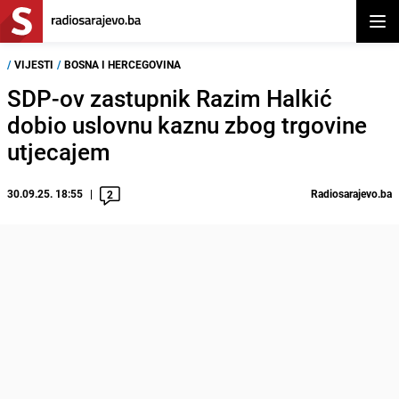
Otvor
/
VIJESTI
/
BOSNA I HERCEGOVINA
SDP-ov zastupnik Razim Halkić
dobio uslovnu kaznu zbog trgovine
utjecajem
30.09.25. 18:55
Radiosarajevo.ba
2