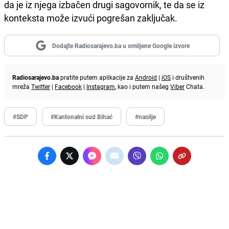
da je iz njega izbačen drugi sagovornik, te da se iz
konteksta može izvući pogrešan zaključak.
Dodajte Radiosarajevo.ba u omiljene Google izvore
Radiosarajevo.ba
pratite putem aplikacije za
Android
|
iOS
i društvenih
mreža
Twitter
|
Facebook
|
Instagram
, kao i putem našeg
Viber
Chata.
#SDP
#Kantonalni sud Bihać
#nasilje