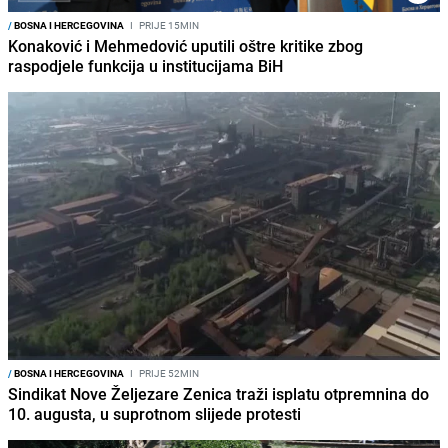
/
BOSNA I HERCEGOVINA
I
PRIJE 15MIN
Konaković i Mehmedović uputili oštre kritike zbog
raspodjele funkcija u institucijama BiH
/
BOSNA I HERCEGOVINA
I
PRIJE 52MIN
Sindikat Nove Željezare Zenica traži isplatu otpremnina do
10. augusta, u suprotnom slijede protesti