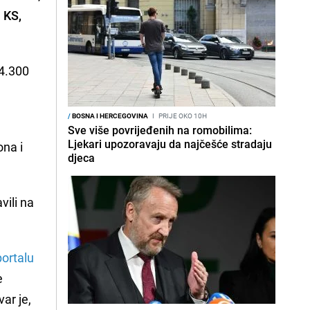
 KS,
 4.300
/
BOSNA I HERCEGOVINA
I
PRIJE OKO 10H
Sve više povrijeđenih na romobilima:
Ljekari upozoravaju da najčešće stradaju
ona i
djeca
vili na
portalu
e
ar je,