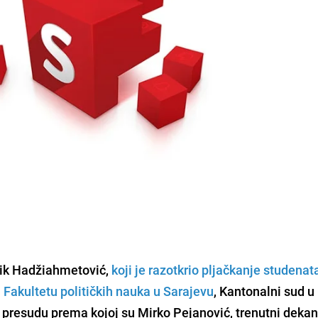
ufik Hadžiahmetović,
koji je razotkrio pljačkanje studenat
 Fakultetu političkih nauka u Sarajevu
, Kantonalni sud u
 presudu prema kojoj su Mirko Pejanović, trenutni deka