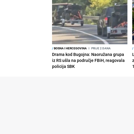
/
BOSNA I HERCEGOVINA
I
PRIJE 2 DANA
/
Drama kod Bugojna: Naoružana grupa
iz RS ušla na područje FBiH, reagovala
policija SBK
1