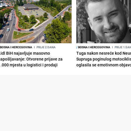
BOSNA I HERCEGOVINA
I
PRIJE 2 DANA
/
BOSNA I HERCEGOVINA
I
PRIJE 1 DA
Lidl BiH najavljuje masovno
Tuga nakon nesreće kod Neu
zapošljavanje: Otvorene prijave za
Supruga poginulog motocikli
.000 mjesta u logistici i prodaji
oglasila se emotivnom obja