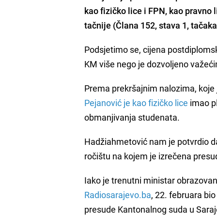
kao fizičko lice i FPN, kao pravno
tačnije (Člana 152, stava 1, tačaka 
Podsjetimo se, cijena postdiplomsk
KM više nego je dozvoljeno važeć
Prema prekršajnim nalozima, koje j
Pejanović je kao fizičko lice
imao pl
obmanjivanja studenata.
Hadžiahmetović nam je potvrdio da s
ročištu na kojem je izrečena presu
Iako je trenutni ministar obrazova
Radiosarajevo.ba
, 22. februara bio
presude Kantonalnog suda u Sarajev