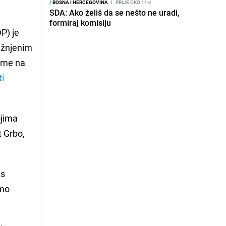
/
BOSNA I HERCEGOVINA
I
PRIJE OKO 11H
SDA: Ako želiš da se nešto ne uradi,
formiraj komisiju
P) je
ažnjenim
ime na
ti
ojima
t Grbo,
 s
amo