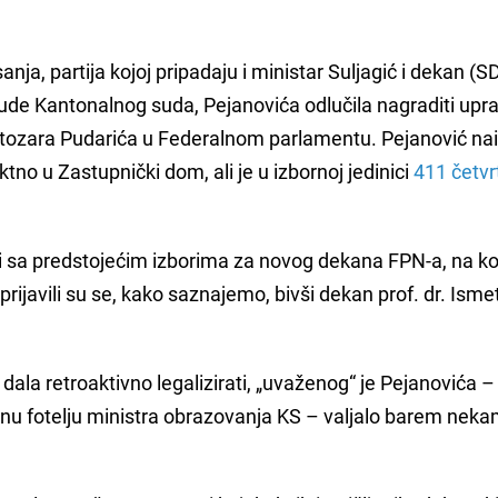
.
a, partija kojoj pripadaju i ministar Suljagić i dekan (SD
ude Kantonalnog suda, Pejanovića odlučila nagraditi upr
tozara Pudarića u Federalnom parlamentu. Pejanović na
tno u Zastupnički dom, ali je u izbornoj jedinici
411 četvr
lo i sa predstojećim izborima za novog dekana FPN-a, na k
prijavili su se, kako saznajemo, bivši dekan prof. dr. Isme
dala retroaktivno legalizirati, „uvaženog“ je Pejanovića –
vanu fotelju ministra obrazovanja KS – valjalo barem nek