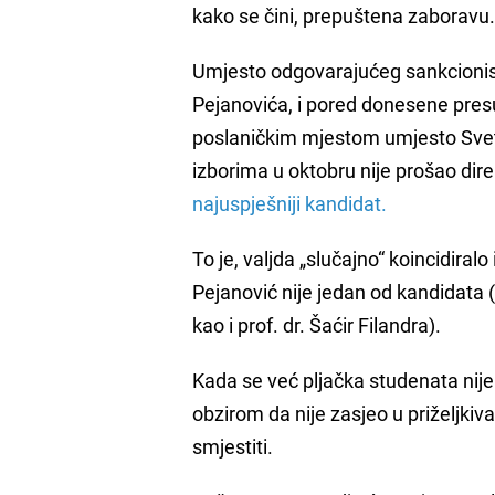
kako se čini, prepuštena zaboravu
Umjesto odgovarajućeg sankcionisanj
Pejanovića, i pored donesene pres
poslaničkim mjestom umjesto Sve
izborima u oktobru nije prošao direk
najuspješniji kandidat.
To je, valjda „slučajno“ koincidira
Pejanović nije jedan od kandidata (
kao i prof. dr. Šaćir Filandra).
Kada se već pljačka studenata nije 
obzirom da nije zasjeo u priželjki
smjestiti.