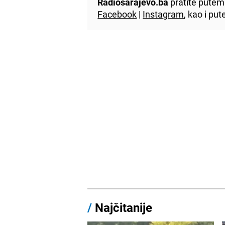
Radiosarajevo.ba
pratite putem 
Facebook
|
Instagram
, kao i p
/
Najčitanije