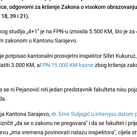
 lice, odgovorni za kršenje Zakona o visokom obrazovanju
18, 39 i 21).
og studija „4+1“ je na FPN-u iznosila 5.500 KM, što je za
im zakonom u Kantonu Sarajevo.
e potpisao kantonalni prosvjetni inspektor Sifet Kukuruz,
atiti 3.000 KM, a
FPN 15.000 KM kazne
zbog kršenja zak
e ni Pejanović niti jedan predstavnik fakulteta nisu poja
da.
nja Kantona Sarajevo,
dr. Emir Suljagić u intervjuu datom 
 izričit „da se o zakonu ne pregovara“ i da se fakultet i prij
u „ima vremena povinovati nalazu inspektora“, cijela stv