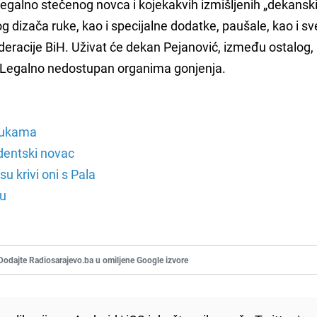
egalno stečenog novca i kojekakvih izmišljenih „dekansk
og dizača ruke, kao i specijalne dodatke, paušale, kao i sv
deracije BiH. Uživat će dekan Pejanović, između ostalog, 
 Legalno nedostupan organima gonjenja.
naukama
udentski novac
u krivi oni s Pala
du
Dodajte Radiosarajevo.ba u omiljene Google izvore