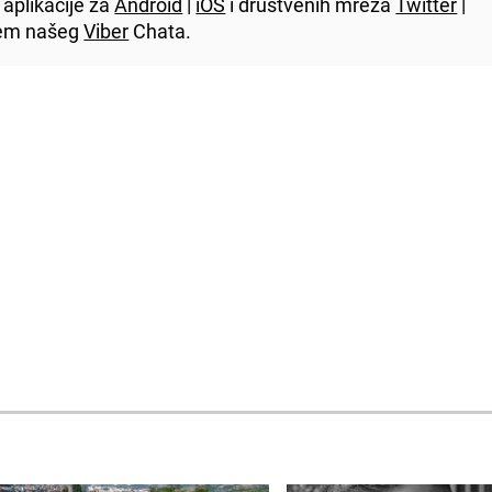
aplikacije za
Android
|
iOS
i društvenih mreža
Twitter
|
utem našeg
Viber
Chata.