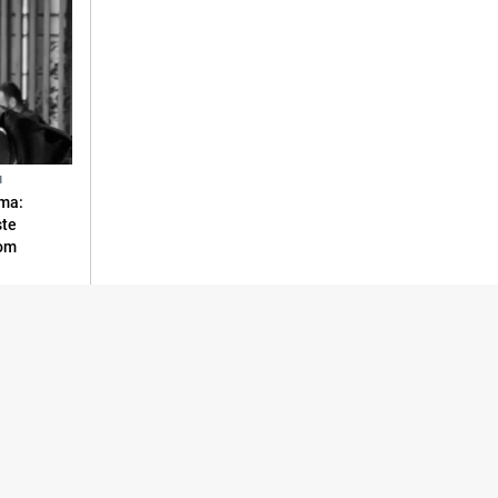
N
ma:
ste
vom