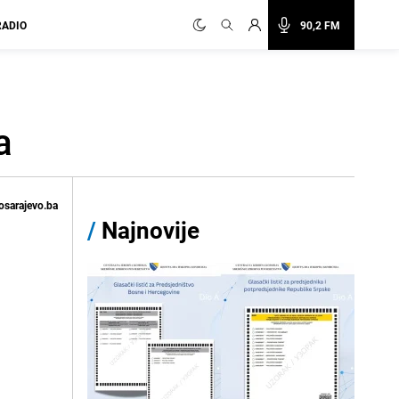
RADIO
90,2 FM
a
osarajevo.ba
/
Najnovije