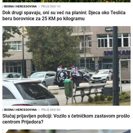
/
BOSNA I HERCEGOVINA
I
PRIJE OKO 1H
Dok drugi spavaju, oni su već na planini: Djeca oko Teslića
beru borovnice za 25 KM po kilogramu
/
BOSNA I HERCEGOVINA
I
PRIJE OKO 3H
Slučaj prijavljen policiji: Vozilo s četničkom zastavom prošlo
centrom Prijedora?