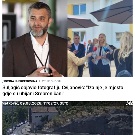
/
BOSNA I HERCEGOVINA
I
PRIJE OKO 5H
Suljagić objavio fotografiju Cvijanović: "Iza nje je mjesto
gdje su ubijani Srebreničani"