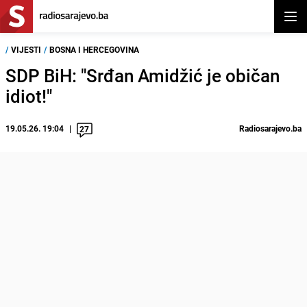
Otvor
/
VIJESTI
/
BOSNA I HERCEGOVINA
SDP BiH: "Srđan Amidžić je običan
idiot!"
19.05.26. 19:04
Radiosarajevo.ba
27