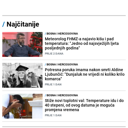
/
Najčitanije
/
BOSNA I HERCEGOVINA
Meteorolog FHMZ-a najavio kišu i pad
temperatura: "Jedno od najsvježijih ljeta
posljednjih godina"
PRIJE 2 DANA
/
BOSNA I HERCEGOVINA
Potresna poruka imama nakon smrti Aldine
Ljubunčić: "Dunjaluk ne vrijedi ni koliko krilo
komarca"
PRIJE 1 DAN
/
BOSNA I HERCEGOVINA
Stiže novi toplotni val: Temperature idu i do
40 stepeni, od ovog datuma je moguća
promjena vremena
PRIJE 1 DAN