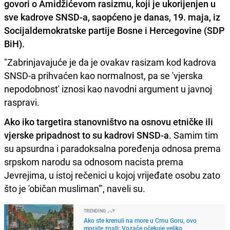
govori o Amidžićevom rasizmu, koji je ukorijenjen u
sve kadrove SNSD-a, saopćeno je danas, 19. maja, iz
Socijaldemokratske partije Bosne i Hercegovine (SDP
BiH).
"Zabrinjavajuće je da je ovakav rasizam kod kadrova
SNSD-a prihvaćen kao normalnost, pa se 'vjerska
nepodobnost' iznosi kao navodni argument u javnoj
raspravi.
Ako iko targetira stanovništvo na osnovu etničke ili
vjerske pripadnost to su kadrovi SNSD-a
. Samim tim
su apsurdna i paradoksalna poređenja odnosa prema
srpskom narodu sa odnosom nacista prema
Jevrejima, u istoj rečenici u kojoj vrijeđate osobu zato
što je 'običan musliman'", naveli su.
TRENDING
Ako ste krenuli na more u Crnu Goru, ovo
morate znati: Vozače očekuje veliko