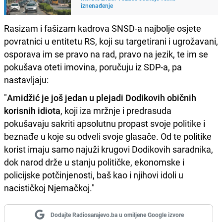
iznenađenje
Rasizam i fašizam kadrova SNSD-a najbolje osjete
povratnici u entitetu RS, koji su targetirani i ugrožavani,
osporava im se pravo na rad, pravo na jezik, te im se
pokušava oteti imovina, poručuju iz SDP-a, pa
nastavljaju:
"
Amidžić je još jedan u plejadi Dodikovih običnih
korisnih idiota
, koji iza mržnje i predrasuda
pokušavaju sakriti apsolutnu propast svoje politike i
beznađe u koje su odveli svoje glasače. Od te politike
korist imaju samo najuži krugovi Dodikovih saradnika,
dok narod drže u stanju političke, ekonomske i
policijske potčinjenosti, baš kao i njihovi idoli u
nacističkoj Njemačkoj."
Dodajte Radiosarajevo.ba u omiljene Google izvore