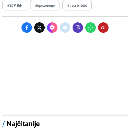
#SDP BiH
#upozorenje
#treći entitet
/
Najčitanije