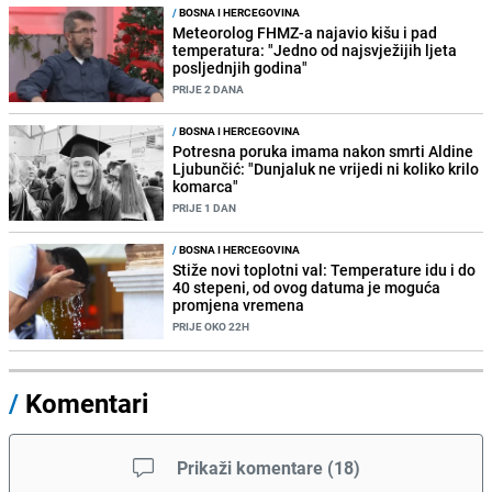
/
BOSNA I HERCEGOVINA
Meteorolog FHMZ-a najavio kišu i pad
temperatura: "Jedno od najsvježijih ljeta
posljednjih godina"
PRIJE 2 DANA
/
BOSNA I HERCEGOVINA
Potresna poruka imama nakon smrti Aldine
Ljubunčić: "Dunjaluk ne vrijedi ni koliko krilo
komarca"
PRIJE 1 DAN
/
BOSNA I HERCEGOVINA
Stiže novi toplotni val: Temperature idu i do
40 stepeni, od ovog datuma je moguća
promjena vremena
PRIJE OKO 22H
/
Komentari
Prikaži komentare
(
18
)