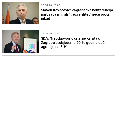
26.04.26. 20:05
Slaven Kovačević: Zagrebačka konferencija
narušava mir, ali "treći entitet" neće proći
nikad
26.04.26. 12:54
SDA: "Neodgovorno crtanje karata u
Zagrebu podsjeća na 90-te godine uoči
agresije na BiH"