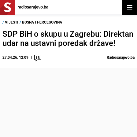
Otvor
/
VIJESTI
/
BOSNA I HERCEGOVINA
SDP BiH o skupu u Zagrebu: Direktan
udar na ustavni poredak države!
27.04.26. 12:09
Radiosarajevo.ba
18