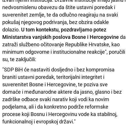
nedvosmislenu obavezu da štite ustavni poredak i
suverenitet zemlje, te da odlučno reagiraju na svaki
pokušaj njegovog podrivanja, bez obzira odakle
dolazio.
U tom kontekstu, pozdravljamo potez
Ministarstva vanjskih poslova Bosne i Hercegovine
da
zatraži službeno očitovanje Republike Hrvatske, kao
minimum odgovorne i institucionalne reakcije", poručili
su, te zaključili:
"SDP BiH će nastaviti dosljedno i bez kompromisa
braniti ustavni poredak, teritorijalni integritet i
suverenitet Bosne i Hercegovine, te poziva sve
domaće i međunarodne aktere da jasno, glasno i bez
zadrške odbace svaki narativ koji vodi ka novim
podjelama, ali i da konkretno podrže reformske
procese koji Bosnu i Hercegovinu vode ka stabilnoj,
funkcionalnoj i evropskoj državi."