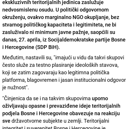
ekskluzivnih teritorijalnih jedinica zaslužuje
nedvosmislenu osudu. U politički odgovornom
okruženju, ovakvo marginalno NGO okupljanje, bez
stvarnog političkog kapaciteta i legitimiteta, ne bi
zasluživalo ni minimum javne pažnje, saopćili su
danas, 27. aprila, iz Socijaldemokratske partije Bosne
i Hercegovine (SDP BiH).
Međutim, nastavili su, "imajući u vidu da takvi skupovi
često služe za testno plasiranje ideoloških stavova,
koji se zatim zagovaraju kao legitimna politička
platforma, blagovremen i jasan institucionalni odgovor
je nužnost".
"Činjenica da se i na takvim skupovima
uporno
oživljavaju opasne i prevaziđene ideje teritorijalnih
podjela Bosne i Hercegovine obavezuje na reakciju
sve
državotvorne subjekte u zemlji. Teritorijalni
integritet i suverenitet Bosne i Hercegovine je