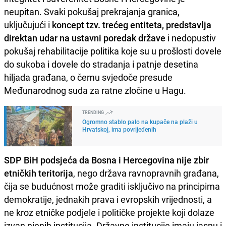
neupitan. Svaki pokušaj prekrajanja granica,
uključujući i
koncept tzv. trećeg entiteta, predstavlja
direktan udar na ustavni poredak države
i nedopustiv
pokušaj rehabilitacije politika koje su u prošlosti dovele
do sukoba i dovele do stradanja i patnje desetina
hiljada građana, o čemu svjedoče presude
Međunarodnog suda za ratne zločine u Hagu.
TRENDING
Ogromno stablo palo na kupače na plaži u
Hrvatskoj, ima povrijeđenih
SDP BiH podsjeća da Bosna i Hercegovina nije zbir
etničkih teritorija
, nego država ravnopravnih građana,
čija se budućnost može graditi isključivo na principima
demokratije, jednakih prava i evropskih vrijednosti, a
ne kroz etničke podjele i političke projekte koji dolaze
izvan njenih institucija. Državne institucije imaju jasnu i