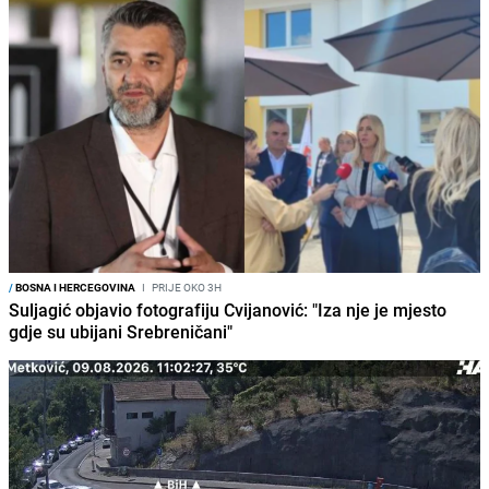
/
BOSNA I HERCEGOVINA
I
PRIJE OKO 3H
Suljagić objavio fotografiju Cvijanović: "Iza nje je mjesto
gdje su ubijani Srebreničani"