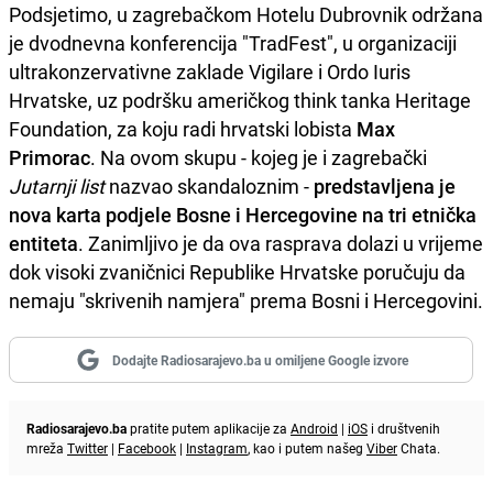
Podsjetimo, u zagrebačkom Hotelu Dubrovnik održana
je dvodnevna konferencija "TradFest", u organizaciji
ultrakonzervativne zaklade Vigilare i Ordo Iuris
Hrvatske, uz podršku američkog think tanka Heritage
Foundation, za koju radi hrvatski lobista
Max
Primorac
. Na ovom skupu - kojeg je i zagrebački
Jutarnji list
nazvao skandaloznim -
predstavljena je
nova karta podjele Bosne i Hercegovine na tri etnička
entiteta
. Zanimljivo je da ova rasprava dolazi u vrijeme
dok visoki zvaničnici Republike Hrvatske poručuju da
nemaju "skrivenih namjera" prema Bosni i Hercegovini.
Dodajte Radiosarajevo.ba u omiljene Google izvore
Radiosarajevo.ba
pratite putem aplikacije za
Android
|
iOS
i društvenih
mreža
Twitter
|
Facebook
|
Instagram
, kao i putem našeg
Viber
Chata.