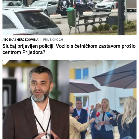
/
BOSNA I HERCEGOVINA
I
PRIJE OKO 2H
Slučaj prijavljen policiji: Vozilo s četničkom zastavom prošlo
centrom Prijedora?