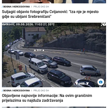
/
BOSNA I HERCEGOVINA
I
PRIJE OKO 3H
Suljagić objavio fotografiju Cvijanović: "Iza nje je mjesto
gdje su ubijani Srebreničani"
/
BOSNA I HERCEGOVINA
I
PRIJE OKO 5H
Objavljene najnovije informacije: Na ovim graničnim
prijelazima su najduža zadržavanja