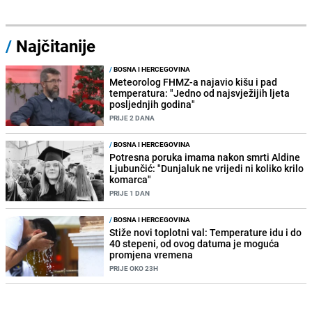
/
Najčitanije
/
BOSNA I HERCEGOVINA
Meteorolog FHMZ-a najavio kišu i pad
temperatura: "Jedno od najsvježijih ljeta
posljednjih godina"
PRIJE 2 DANA
/
BOSNA I HERCEGOVINA
Potresna poruka imama nakon smrti Aldine
Ljubunčić: "Dunjaluk ne vrijedi ni koliko krilo
komarca"
PRIJE 1 DAN
/
BOSNA I HERCEGOVINA
Stiže novi toplotni val: Temperature idu i do
40 stepeni, od ovog datuma je moguća
promjena vremena
PRIJE OKO 23H