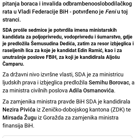
pitanja boraca i invalida odbrambenooslobodilačkog
rata u Vladi Federacije BiH - potvrđeno je
Feni
u toj
stranci.
SDA prošle sedmice je potvrdila imena ministarskih
kandidata za poljoprivredu, vodoprivredu i šumarstvo, gdje
je predložila Šemusudina Dedića, zatim za resor izbjeglica i
raseljenih lica za koje je kandidat Edin Ramić, kao i za
unutrašnje poslove FBiH, za koji je kandidirala Aljošu
Čamparu.
Za državni nivo izvršne vlasti, SDA je za ministricu
ljudskih prava i izbjeglica predložila
Semihu Borovac
, a
za ministra civilnih poslova
Adila Osmanovića
.
Za zamjenika ministra pravde BiH SDA je kandidirala
Nezira Pivića
iz Zeničko-dobojskog kantona (ZDK) te
Mirsada Žugu
iz Goražda za zamjenika ministra
finansija BiH.