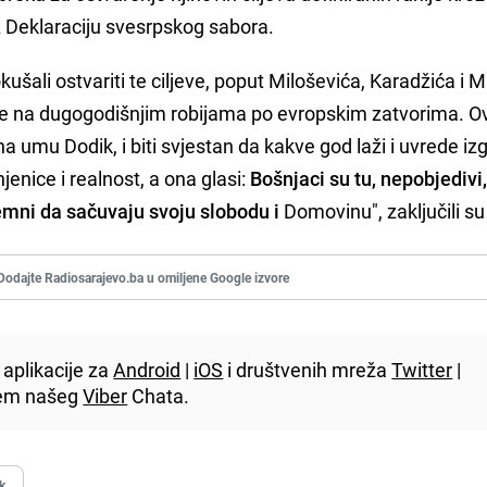
Deklaraciju svesrpskog sabora.
kušali ostvariti te ciljeve, poput Miloševića, Karadžića i M
ivote na dugogodišnjim robijama po evropskim zatvorima. O
na umu Dodik, i biti svjestan da kakve god laži i uvrede i
njenice i realnost, a ona glasi:
Bošnjaci su tu, nepobjedivi,
remni da sačuvaju svoju slobodu i
Domovinu", zaključili su
Dodajte Radiosarajevo.ba u omiljene Google izvore
aplikacije za
Android
|
iOS
i društvenih mreža
Twitter
|
utem našeg
Viber
Chata.
k