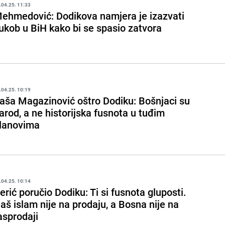
.04.25. 11:33
ehmedović: Dodikova namjera je izazvati
ukob u BiH kako bi se spasio zatvora
.04.25. 10:19
aša Magazinović oštro Dodiku: Bošnjaci su
arod, a ne historijska fusnota u tuđim
lanovima
.04.25. 10:14
erić poručio Dodiku: Ti si fusnota gluposti.
aš islam nije na prodaju, a Bosna nije na
asprodaji