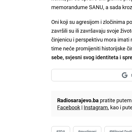
memorandume SANU, a sada kroz 
Oni koji su agresijom i zločinima po
završili su ili završavaju svoje ž
činjenicu i perspektivu mora imati 
time neće promijeniti historijske či
sebe, svjesni svog identiteta i sp
Radiosarajevo.ba
pratite putem 
Facebook
|
Instagram
, kao i p
#SDA
#muslimani
#Milorad Dodi