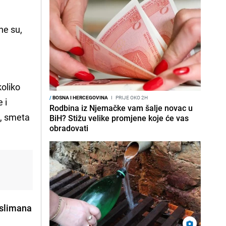
ne su,
koliko
/
BOSNA I HERCEGOVINA
I
PRIJE OKO 2H
 i
Rodbina iz Njemačke vam šalje novac u
e, smeta
BiH? Stižu velike promjene koje će vas
obradovati
i
uslimana