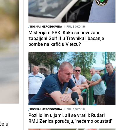
/
BOSNA I HERCEGOVINA
I
PRIJE OKO 1H
Misterija u SBK: Kako su povezani
zapaljeni Golf II u Travniku i bacanje
bombe na kafić u Vitezu?
/
BOSNA I HERCEGOVINA
I
PRIJE OKO 1H
Pozlilo im u jami, ali se vratili: Rudari
RMU Zenica poručuju, 'nećemo odustati'
če u