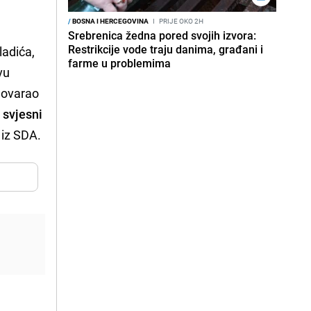
/
BOSNA I HERCEGOVINA
I
PRIJE OKO 2H
Srebrenica žedna pored svojih izvora:
Restrikcije vode traju danima, građani i
ladića,
farme u problemima
vu
zgovarao
 svjesni
 iz SDA.