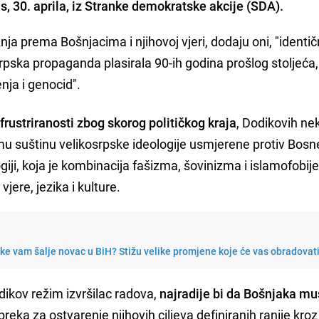
s, 30. aprila, iz Stranke demokratske akcije (SDA).
ja prema Bošnjacima i njihovoj vjeri, dodaju oni, "identič
srpska propaganda plasirala 90-ih godina prošlog stoljeća,
nja i genocid".
frustriranosti zbog skorog političkog kraja
, Dodikovih ne
amu suštinu velikosrpske ideologije usmjerene protiv Bosne
iji, koja je kombinacija fašizma, šovinizma i islamofobij
jere, jezika i kulture.
e vam šalje novac u BiH? Stižu velike promjene koje će vas obradovat
odikov režim izvršilac radova,
najradije bi da Bošnjaka m
preka za ostvarenje njihovih ciljeva definiranih ranije kroz