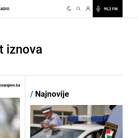
RADIO
90,2 FM
t iznova
osarajevo.ba
/
Najnovije