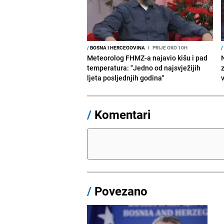
/
BOSNA I HERCEGOVINA
I
PRIJE OKO 10H
/
Meteorolog FHMZ-a najavio kišu i pad
temperatura: "Jedno od najsvježijih
ljeta posljednjih godina"
/
Komentari
/
Povezano