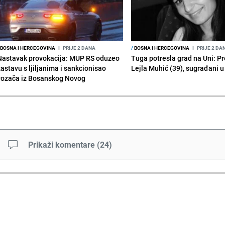
BOSNA I HERCEGOVINA
I
PRIJE 2 DANA
/
BOSNA I HERCEGOVINA
I
PRIJE 2 DA
Nastavak provokacija: MUP RS oduzeo
Tuga potresla grad na Uni: P
zastavu s ljiljanima i sankcionisao
Lejla Muhić (39), sugrađani u
vozača iz Bosanskog Novog
Prikaži komentare
(
24
)