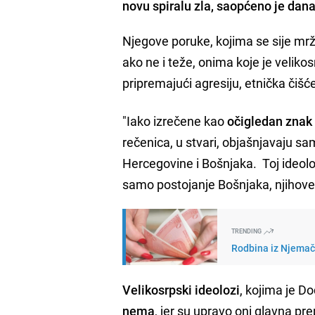
novu spiralu zla, saopćeno je dana
Njegove poruke, kojima se sije mržn
ako ne i teže, onima koje je veliko
pripremajući agresiju, etnička čišće
"Iako izrečene kao
očigledan znak 
rečenica, u stvari, objašnjavaju s
Hercegovine i Bošnjaka. Toj ideolog
samo postojanje Bošnjaka, njihove v
TRENDING
Rodbina iz Njemačk
Velikosrpski ideolozi
, kojima je D
nema
, jer su upravo oni glavna pre