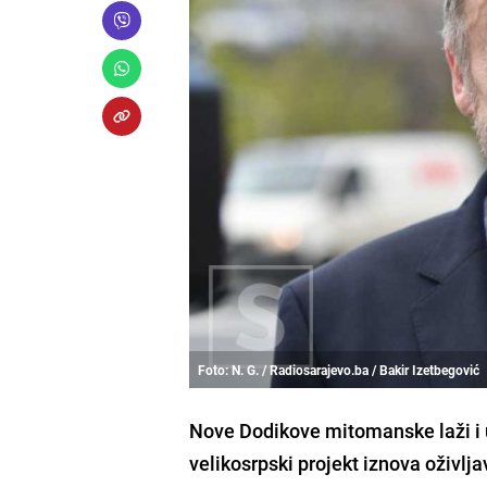
Foto: N. G. / Radiosarajevo.ba / Bakir Izetbegović
Nove Dodikove mitomanske laži i 
velikosrpski projekt iznova oživljav