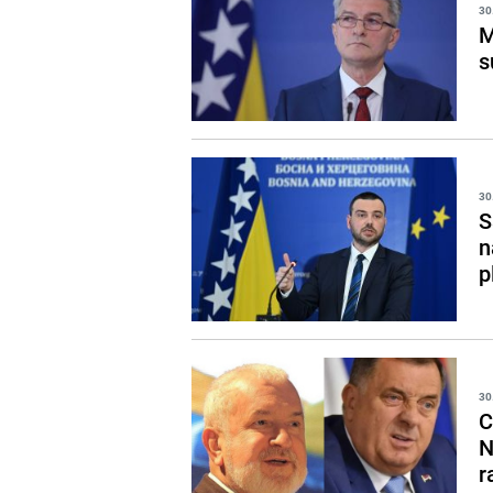
30
M
s
30
S
n
p
30
C
N
r