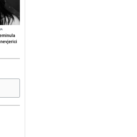
NA
reminula
 nevjerici