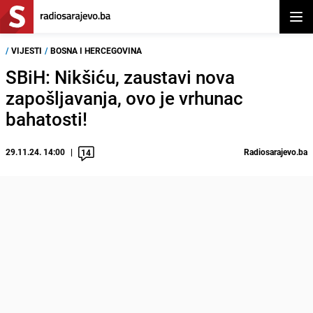
Otvor
/
VIJESTI
/
BOSNA I HERCEGOVINA
SBiH: Nikšiću, zaustavi nova
zapošljavanja, ovo je vrhunac
bahatosti!
29.11.24. 14:00
Radiosarajevo.ba
14