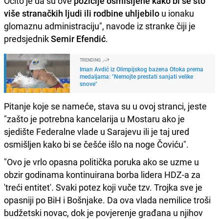
Očito je da su ove
pozicije osmišljene kako bi se što
više stranačkih ljudi ili rodbine uhljebilo
u ionaku
glomaznu administraciju", navode iz stranke čiji je
predsjednik
Semir Efendić
.
TRENDING
Iman Avdić iz Olimpijskog bazena Otoka prema
medaljama: "Nemojte prestati sanjati velike
snove"
Pitanje koje se nameće, stava su u ovoj stranci, jeste
"zašto je potrebna kancelarija u Mostaru ako je
sjedište Federalne vlade u Sarajevu ili je taj ured
osmišljen kako bi se češće išlo na noge Čoviću".
"Ovo je vrlo opasna politička poruka ako se uzme u
obzir godinama kontinuirana borba lidera HDZ-a za
'treći entitet'. Svaki potez koji vuče tzv. Trojka sve je
opasniji po BiH i Bošnjake. Da ova vlada nemilice troši
budžetski novac, dok je povjerenje građana u njihov