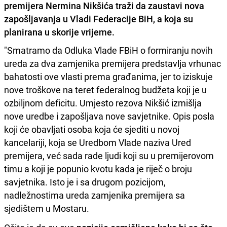
premijera Nermina Nikšića traži da zaustavi nova
zapošljavanja u Vladi Federacije BiH, a koja su
planirana u skorije vrijeme.
"Smatramo da Odluka Vlade FBiH o formiranju novih
ureda za dva zamjenika premijera predstavlja vrhunac
bahatosti ove vlasti prema građanima, jer to iziskuje
nove troškove na teret federalnog budžeta koji je u
ozbiljnom deficitu. Umjesto rezova Nikšić izmišlja
nove uredbe i zapošljava nove savjetnike. Opis posla
koji će obavljati osoba koja će sjediti u novoj
kancelariji, koja se Uredbom Vlade naziva Ured
premijera, već sada rade ljudi koji su u premijerovom
timu a koji je popunio kvotu kada je riječ o broju
savjetnika. Isto je i sa drugom pozicijom,
nadležnostima ureda zamjenika premijera sa
sjedištem u Mostaru.