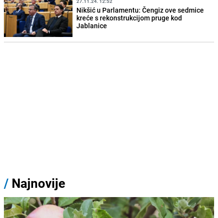
27.11.24. 12:52
Nikšić u Parlamentu: Čengiz ove sedmice
kreće s rekonstrukcijom pruge kod
Jablanice
/
Najnovije