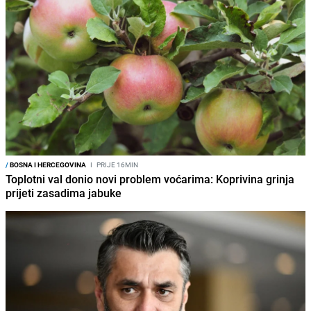
/
BOSNA I HERCEGOVINA
I
PRIJE 16MIN
Toplotni val donio novi problem voćarima: Koprivina grinja
prijeti zasadima jabuke