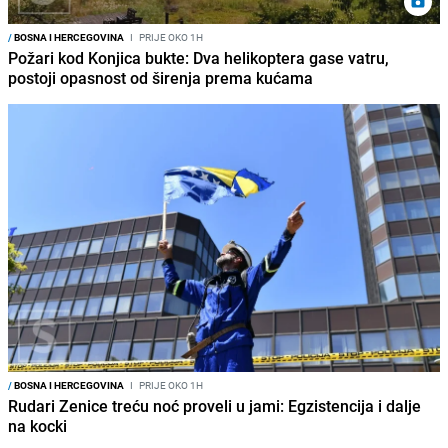
/
BOSNA I HERCEGOVINA
I
PRIJE OKO 1H
Požari kod Konjica bukte: Dva helikoptera gase vatru,
postoji opasnost od širenja prema kućama
/
BOSNA I HERCEGOVINA
I
PRIJE OKO 1H
Rudari Zenice treću noć proveli u jami: Egzistencija i dalje
na kocki