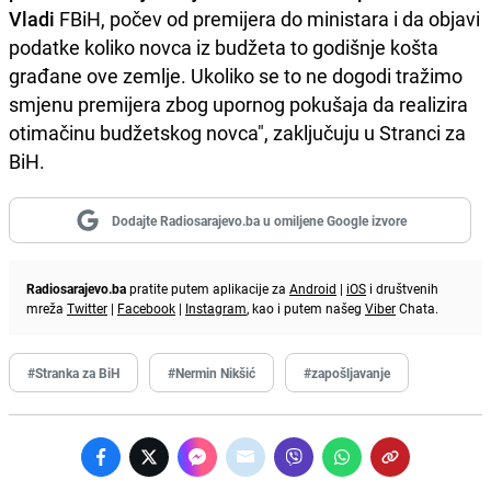
Vladi
FBiH, počev od premijera do ministara i da objavi
podatke koliko novca iz budžeta to godišnje košta
građane ove zemlje. Ukoliko se to ne dogodi tražimo
smjenu premijera zbog upornog pokušaja da realizira
otimačinu budžetskog novca", zaključuju u Stranci za
BiH.
Dodajte Radiosarajevo.ba u omiljene Google izvore
Radiosarajevo.ba
pratite putem aplikacije za
Android
|
iOS
i društvenih
mreža
Twitter
|
Facebook
|
Instagram
, kao i putem našeg
Viber
Chata.
#Stranka za BiH
#Nermin Nikšić
#zapošljavanje