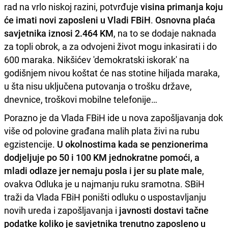
rad na vrlo niskoj razini, potvrđuje
visina primanja koju
će imati novi zaposleni u Vladi FBiH
.
Osnovna plaća
savjetnika iznosi 2.464 KM
, na to se dodaje naknada
za topli obrok, a za odvojeni život mogu inkasirati i do
600 maraka. Nikšićev 'demokratski iskorak' na
godišnjem nivou koštat će nas stotine hiljada maraka,
u šta nisu uključena putovanja o trošku države,
dnevnice, troškovi mobilne telefonije…
Porazno je da Vlada FBiH ide u nova zapošljavanja dok
više od polovine građana malih plata živi na rubu
egzistencije.
U okolnostima kada se penzionerima
dodjeljuje po 50 i 100 KM jednokratne pomoći, a
mladi
odlaze jer nemaju posla i jer su plate male
,
ovakva Odluka je u najmanju ruku sramotna. SBiH
traži da Vlada FBiH poništi odluku o uspostavljanju
novih ureda i zapošljavanja i
javnosti dostavi tačne
podatke koliko je savjetnika trenutno zaposleno u