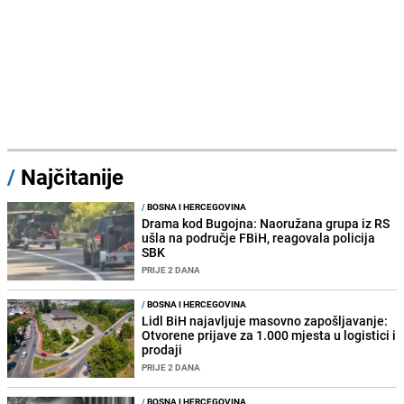
/
Najčitanije
/
BOSNA I HERCEGOVINA
Drama kod Bugojna: Naoružana grupa iz RS
ušla na područje FBiH, reagovala policija
SBK
PRIJE 2 DANA
/
BOSNA I HERCEGOVINA
Lidl BiH najavljuje masovno zapošljavanje:
Otvorene prijave za 1.000 mjesta u logistici i
prodaji
PRIJE 2 DANA
/
BOSNA I HERCEGOVINA