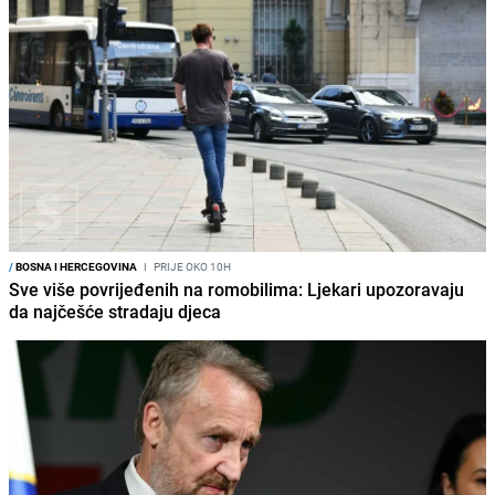
/
BOSNA I HERCEGOVINA
I
PRIJE OKO 10H
Sve više povrijeđenih na romobilima: Ljekari upozoravaju
da najčešće stradaju djeca