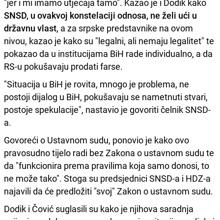
"jer i mi imamo utjecaja tamo". Kazao je i Dodik kako
SNSD, u ovakvoj konstelaciji odnosa, ne želi ući u
državnu vlast
, a za srpske predstavnike na ovom
nivou, kazao je kako su "legalni, ali nemaju legalitet" te
pokazao da u institucijama BiH rade individualno, a da
RS-u pokušavaju prodati farse.
"Situacija u BiH je rovita, mnogo je problema, ne
postoji dijalog u BiH, pokušavaju se nametnuti stvari,
postoje spekulacije", nastavio je govoriti čelnik SNSD-
a.
Govoreći o Ustavnom sudu, ponovio je kako ovo
pravosudno tijelo radi bez Zakona o ustavnom sudu te
da "funkcionira prema pravilima koja samo donosi, to
ne može tako". Stoga su predsjednici SNSD-a i HDZ-a
najavili da će predložiti "svoj" Zakon o ustavnom sudu.
Dodik i Čović suglasili su kako je njihova saradnja