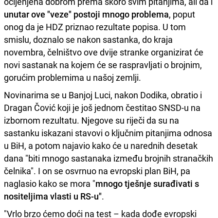
ocijenjena dobrom prema skoro svim pitanjima, ali da i
unutar ove "veze" postoji mnogo problema
, poput
onog da je HDZ priznao rezultate popisa. U tom
smislu, doznalo se nakon sastanka, do kraja
novembra, čelništvo ove dvije stranke organizirat će
novi sastanak na kojem će se raspravljati o brojnim,
gorućim problemima u našoj zemlji.
Novinarima se u Banjoj Luci, nakon Dodika, obratio i
Dragan Čović koji je još jednom čestitao SNSD-u na
izbornom rezultatu. Njegove su riječi da su na
sastanku iskazani stavovi o ključnim pitanjima odnosa
u BiH, a potom najavio kako će u narednih desetak
dana "biti mnogo sastanaka između brojnih stranačkih
čelnika". I on se osvrnuo na evropski plan BiH, pa
naglasio kako se mora "
mnogo tješnje surađivati s
nositeljima vlasti u RS-u"
.
"Vrlo brzo ćemo doći na test – kada dođe evropski