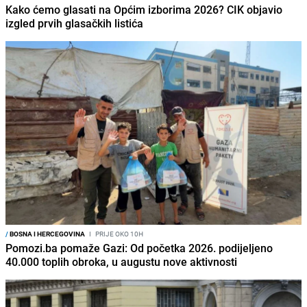
Kako ćemo glasati na Općim izborima 2026? CIK objavio
izgled prvih glasačkih listića
/
BOSNA I HERCEGOVINA
I
PRIJE OKO 10H
Pomozi.ba pomaže Gazi: Od početka 2026. podijeljeno
40.000 toplih obroka, u augustu nove aktivnosti