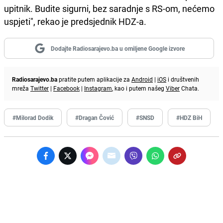
upitnik. Budite sigurni, bez saradnje s RS-om, nećemo
uspjeti", rekao je predsjednik HDZ-a.
Dodajte Radiosarajevo.ba u omiljene Google izvore
Radiosarajevo.ba
pratite putem aplikacije za
Android
|
iOS
i društvenih
mreža
Twitter
|
Facebook
|
Instagram
, kao i putem našeg
Viber
Chata.
#Milorad Dodik
#Dragan Čović
#SNSD
#HDZ BiH