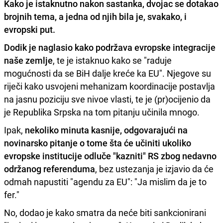
Kako je istaknutno nakon sastanka, dvojac se dotakao
brojnih tema, a jedna od njih bila je, svakako, i
evropski put.
Dodik je naglasio kako podržava evropske integracije
naše zemlje
, te je istaknuo kako se "raduje
mogućnosti da se BiH dalje kreće ka EU". Njegove su
riječi kako usvojeni mehanizam koordinacije postavlja
na jasnu poziciju sve nivoe vlasti, te je (pr)ocijenio da
je Republika Srpska na tom pitanju učinila mnogo.
Ipak,
nekoliko minuta kasnije, odgovarajući na
novinarsko pitanje o tome šta će učiniti ukoliko
evropske institucije odluče "kazniti" RS zbog nedavno
održanog referenduma
, bez ustezanja je izjavio da će
odmah napustiti "agendu za EU": "Ja mislim da je to
fer."
No, dodao je kako smatra da neće biti sankcionirani