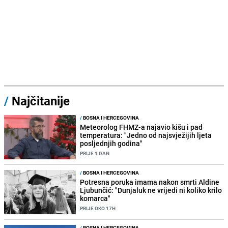
/
Najčitanije
/
BOSNA I HERCEGOVINA
Meteorolog FHMZ-a najavio kišu i pad
temperatura: "Jedno od najsvježijih ljeta
posljednjih godina"
PRIJE 1 DAN
/
BOSNA I HERCEGOVINA
Potresna poruka imama nakon smrti Aldine
Ljubunčić: "Dunjaluk ne vrijedi ni koliko krilo
komarca"
PRIJE OKO 17H
/
BOSNA I HERCEGOVINA