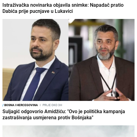
Istraživačka novinarka objavila snimke: Napadač pratio
Dabića prije pucnjave u Lukavici
/
BOSNA I HERCEGOVINA
I
PRIJE OKO 3H
Suljagić odgovorio Amidžiću: "Ovo je politička kampanja
zastrašivanja usmjerena protiv Bošnjaka"