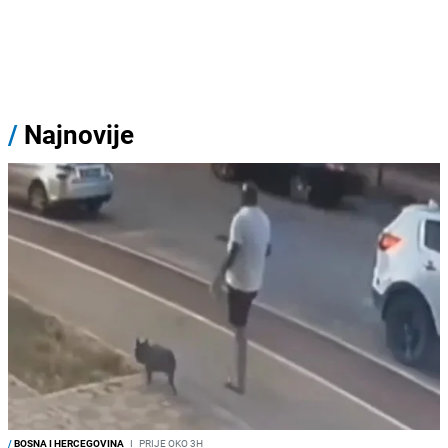
/
Najnovije
/
BOSNA I HERCEGOVINA
I
PRIJE OKO 3H