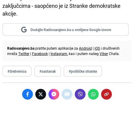
zaključcima - saopćeno je iz Stranke demokratske
akcije.
Dodajte Radiosarajevo.ba u omiljene Google izvore
Radiosarajevo.ba
pratite putem aplikacije za
Android
|
iOS
i društvenih
mreža
Twitter
|
Facebook
|
Instagram
, kao i putem našeg
Viber
Chata.
#Srebrenica
#sastanak
#političke stranke