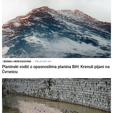
/
BOSNA I HERCEGOVINA
I
PRIJE OKO 4H
Planinski vodič o opasnostima planina BiH: Krenuli pijani na
Čvrsnicu