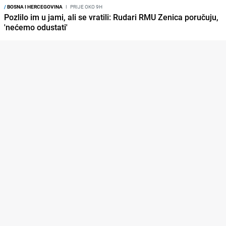
/
BOSNA I HERCEGOVINA
I
PRIJE OKO 9H
Pozlilo im u jami, ali se vratili: Rudari RMU Zenica poručuju,
'nećemo odustati'