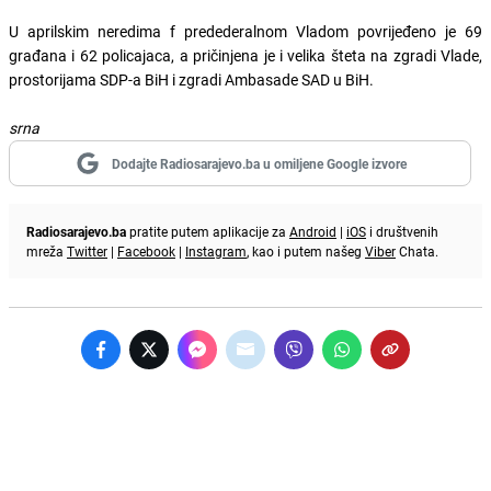
U aprilskim neredima f predederalnom Vladom povrijeđeno je 69
građana i 62 policajaca, a pričinjena je i velika šteta na zgradi Vlade,
prostorijama SDP-a BiH i zgradi Ambasade SAD u BiH.
srna
Dodajte Radiosarajevo.ba u omiljene Google izvore
Radiosarajevo.ba
pratite putem aplikacije za
Android
|
iOS
i društvenih
mreža
Twitter
|
Facebook
|
Instagram
, kao i putem našeg
Viber
Chata.