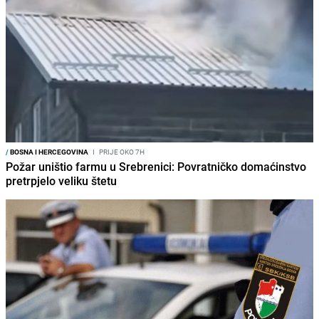
/
BOSNA I HERCEGOVINA
I
PRIJE OKO 7H
Požar uništio farmu u Srebrenici: Povratničko domaćinstvo
pretrpjelo veliku štetu