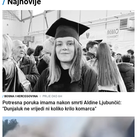
/
Najnovije
/
BOSNA I HERCEGOVINA
I
PRIJE OKO 6H
Potresna poruka imama nakon smrti Aldine Ljubunčić:
"Dunjaluk ne vrijedi ni koliko krilo komarca"