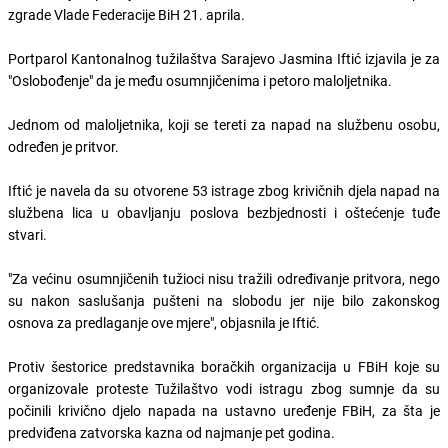
zgrade Vlade Federacije BiH 21. aprila.
Portparol Kantonalnog tužilaštva Sarajevo Jasmina Iftić izjavila je za
"Oslobođenje" da je među osumnjičenima i petoro maloljetnika.
Jednom od maloljetnika, koji se tereti za napad na službenu osobu,
određen je pritvor.
Iftić je navela da su otvorene 53 istrage zbog krivičnih djela napad na
službena lica u obavljanju poslova bezbjednosti i oštećenje tuđe
stvari.
"Za većinu osumnjičenih tužioci nisu tražili određivanje pritvora, nego
su nakon saslušanja pušteni na slobodu jer nije bilo zakonskog
osnova za predlaganje ove mjere", objasnila je Iftić.
Protiv šestorice predstavnika boračkih organizacija u FBiH koje su
organizovale proteste Tužilaštvo vodi istragu zbog sumnje da su
počinili krivično djelo napada na ustavno uređenje FBiH, za šta je
predviđena zatvorska kazna od najmanje pet godina.