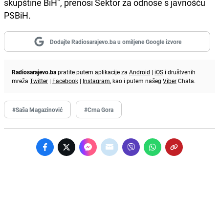
skupštine BiH", prenosi Sektor za odnose s javnošću
PSBiH.
Dodajte Radiosarajevo.ba u omiljene Google izvore
Radiosarajevo.ba
pratite putem aplikacije za
Android
|
iOS
i društvenih
mreža
Twitter
|
Facebook
|
Instagram
, kao i putem našeg
Viber
Chata.
#Saša Magazinović
#Crna Gora