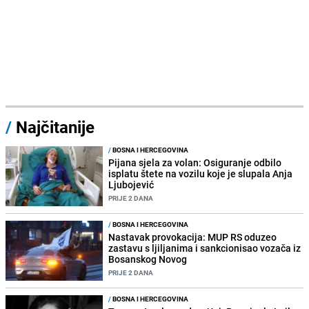
/
Najčitanije
/
BOSNA I HERCEGOVINA
Pijana sjela za volan: Osiguranje odbilo
isplatu štete na vozilu koje je slupala Anja
Ljubojević
PRIJE 2 DANA
/
BOSNA I HERCEGOVINA
Nastavak provokacija: MUP RS oduzeo
zastavu s ljiljanima i sankcionisao vozača iz
Bosanskog Novog
PRIJE 2 DANA
/
BOSNA I HERCEGOVINA