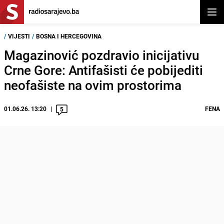
Otvor
/
VIJESTI
/
BOSNA I HERCEGOVINA
Magazinović pozdravio inicijativu
Crne Gore: Antifašisti će pobijediti
neofašiste na ovim prostorima
01.06.26. 13:20
FENA
5