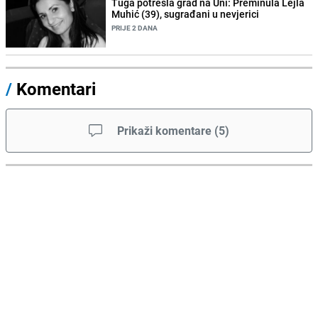
Tuga potresla grad na Uni: Preminula Lejla
Muhić (39), sugrađani u nevjerici
PRIJE 2 DANA
/
Komentari
Prikaži komentare
(
5
)