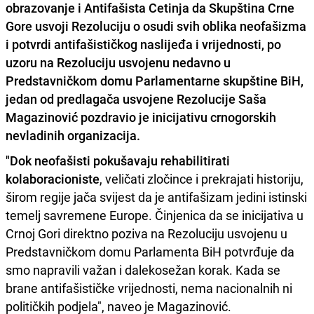
obrazovanje i Antifašista Cetinja da Skupština Crne
Gore usvoji Rezoluciju o osudi svih oblika neofašizma
i potvrdi antifašističkog naslijeđa i vrijednosti, po
uzoru na Rezoluciju usvojenu nedavno u
Predstavničkom domu Parlamentarne skupštine BiH,
jedan od predlagača usvojene Rezolucije Saša
Magazinović pozdravio je inicijativu crnogorskih
nevladinih organizacija.
"Dok neofašisti pokušavaju rehabilitirati
kolaboracioniste
, veličati zločince i prekrajati historiju,
širom regije jača svijest da je antifašizam jedini istinski
temelj savremene Europe. Činjenica da se inicijativa u
Crnoj Gori direktno poziva na Rezoluciju usvojenu u
Predstavničkom domu Parlamenta BiH potvrđuje da
smo napravili važan i dalekosežan korak. Kada se
brane antifašističke vrijednosti, nema nacionalnih ni
političkih podjela", naveo je Magazinović.