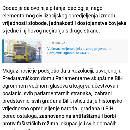
Dodao je da ovo nije pitanje ideologije, nego
elementarnog civilizacijskog opredjeljenja između
vrijednosti slobode, jednakosti i dostojanstva čovjeka
s jedne i njihovog negiranja s druge strane.
TRENDING
Večeras izmjene dijela javnog prijevoza u
Sarajevu: Oglasio se GRAS
Magazinović je podsjetio da u Rezoluciji, usvojenoj u
Predstavničkom domu Parlamentarne skupštine BiH
ogromnom većinom glasova u kojoj su učestvovali
poslanici svih parlamentarnih stranaka, izabrani
predstavnici svih građana BiH, ističu da je historijsko i
vrijednosno opredjeljenje naroda i građana u BiH,
pored ostaloga,
zasnovano na antifašizmu i borbi
protiv fašističkih režima
, okupacije i svih domaćih