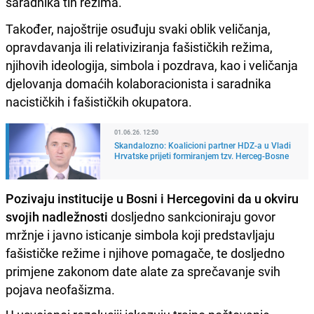
saradnika tih režima.
Također, najoštrije osuđuju svaki oblik veličanja,
opravdavanja ili relativiziranja fašističkih režima,
njihovih ideologija, simbola i pozdrava, kao i veličanja
djelovanja domaćih kolaboracionista i saradnika
nacističkih i fašističkih okupatora.
01.06.26. 12:50
Skandalozno: Koalicioni partner HDZ-a u Vladi
Hrvatske prijeti formiranjem tzv. Herceg-Bosne
Pozivaju institucije u Bosni i Hercegovini da u okviru
svojih nadležnosti
dosljedno sankcioniraju govor
mržnje i javno isticanje simbola koji predstavljaju
fašističke režime i njihove pomagače, te dosljedno
primjene zakonom date alate za sprečavanje svih
pojava neofašizma.