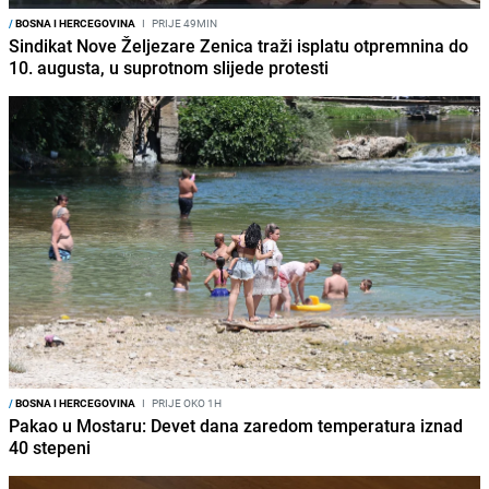
/
BOSNA I HERCEGOVINA
I
PRIJE 49MIN
Sindikat Nove Željezare Zenica traži isplatu otpremnina do
10. augusta, u suprotnom slijede protesti
/
BOSNA I HERCEGOVINA
I
PRIJE OKO 1H
Pakao u Mostaru: Devet dana zaredom temperatura iznad
40 stepeni