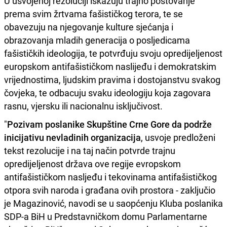
U usvojenoj rezoluciji iskazuju trajno poštovanje
prema svim žrtvama fašističkog terora, te se
obavezuju na njegovanje kulture sjećanja i
obrazovanja mladih generacija o posljedicama
fašističkih ideologija, te potvrđuju svoju opredijeljenost
europskom antifašističkom naslijeđu i demokratskim
vrijednostima, ljudskim pravima i dostojanstvu svakog
čovjeka, te odbacuju svaku ideologiju koja zagovara
rasnu, vjersku ili nacionalnu isključivost.
"
Pozivam poslanike Skupštine Crne Gore da podrže
inicijativu nevladinih organizacija
, usvoje predloženi
tekst rezolucije i na taj način potvrde trajnu
opredijeljenost država ove regije evropskom
antifašističkom nasljeđu i tekovinama antifašističkog
otpora svih naroda i građana ovih prostora - zaključio
je Magazinović, navodi se u saopćenju Kluba poslanika
SDP-a BiH u Predstavničkom domu Parlamentarne