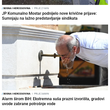
/
BOSNA I HERCEGOVINA
I
PRIJE 21MIN
JP Komunalno Mostar podnijelo nove krivične prijave:
Sumnjaju na lažno predstavljanje sindikata
/
BOSNA I HERCEGOVINA
I
PRIJE 34MIN
Alarm širom BiH: Ekstremna suša prazni izvorišta, gradovi
uvode zabrane potrošnje vode