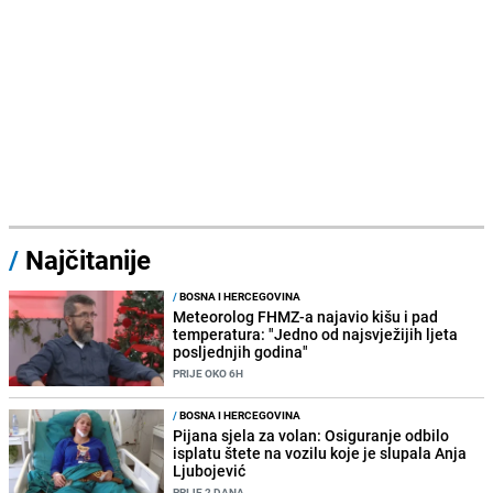
/
Najčitanije
/
BOSNA I HERCEGOVINA
Meteorolog FHMZ-a najavio kišu i pad
temperatura: "Jedno od najsvježijih ljeta
posljednjih godina"
PRIJE OKO 6H
/
BOSNA I HERCEGOVINA
Pijana sjela za volan: Osiguranje odbilo
isplatu štete na vozilu koje je slupala Anja
Ljubojević
PRIJE 2 DANA