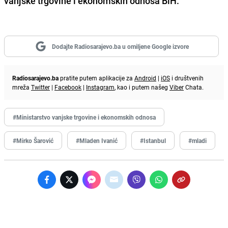
vanjske trgovine i ekonomskih odnosa BiH.
Dodajte Radiosarajevo.ba u omiljene Google izvore
Radiosarajevo.ba
pratite putem aplikacije za
Android
|
iOS
i društvenih
mreža
Twitter
|
Facebook
|
Instagram
, kao i putem našeg
Viber
Chata.
#Ministarstvo vanjske trgovine i ekonomskih odnosa
#Mirko Šarović
#Mladen Ivanić
#Istanbul
#mladi