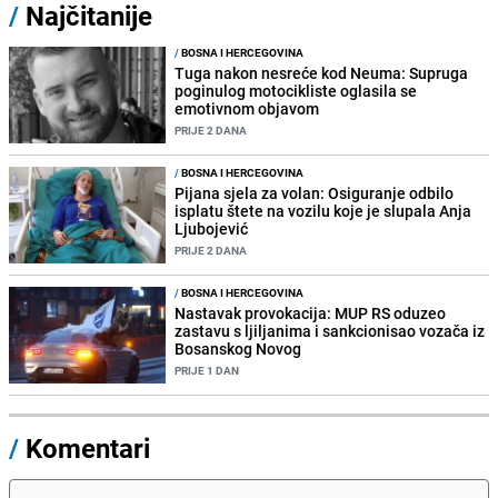
/
Najčitanije
/
BOSNA I HERCEGOVINA
Tuga nakon nesreće kod Neuma: Supruga
poginulog motocikliste oglasila se
emotivnom objavom
PRIJE 2 DANA
/
BOSNA I HERCEGOVINA
Pijana sjela za volan: Osiguranje odbilo
isplatu štete na vozilu koje je slupala Anja
Ljubojević
PRIJE 2 DANA
/
BOSNA I HERCEGOVINA
Nastavak provokacija: MUP RS oduzeo
zastavu s ljiljanima i sankcionisao vozača iz
Bosanskog Novog
PRIJE 1 DAN
/
Komentari