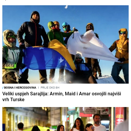
/
BOSNA I HERCEGOVINA
I
PRIJE OKO 8H
Veliki uspjeh Sarajlija: Armin, Maid i Amar osvojili najviši
vrh Turske