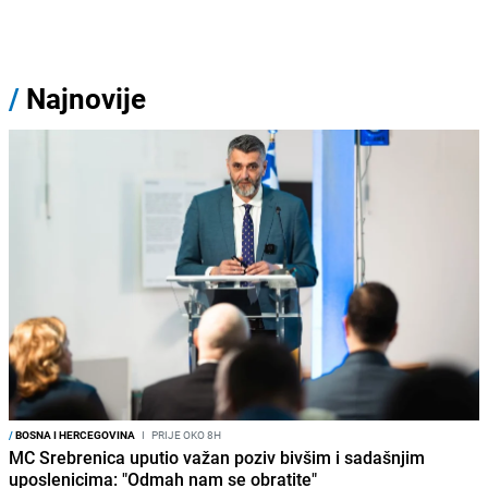
/
Najnovije
/
BOSNA I HERCEGOVINA
I
PRIJE OKO 8H
MC Srebrenica uputio važan poziv bivšim i sadašnjim
uposlenicima: "Odmah nam se obratite"