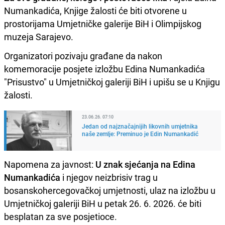
Numankadića, Knjige žalosti će biti otvorene u
prostorijama Umjetničke galerije BiH i Olimpijskog
muzeja Sarajevo.
Organizatori pozivaju građane da nakon
komemoracije posjete izložbu Edina Numankadića
"Prisustvo" u Umjetničkoj galeriji BiH i upišu se u Knjigu
žalosti.
23.06.26. 07:10
Jedan od najznačajnijih likovnih umjetnika
naše zemlje: Preminuo je Edin Numankadić
Napomena za javnost:
U znak sjećanja na Edina
Numankadića
i njegov neizbrisiv trag u
bosanskohercegovačkoj umjetnosti, ulaz na izložbu u
Umjetničkoj galeriji BiH u petak 26. 6. 2026. će biti
besplatan za sve posjetioce.