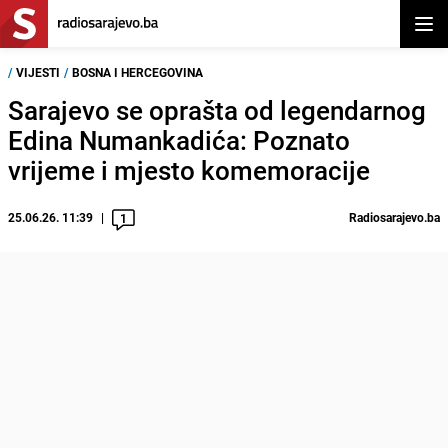
Otvor
/
VIJESTI
/
BOSNA I HERCEGOVINA
Sarajevo se oprašta od legendarnog
Edina Numankadića: Poznato
vrijeme i mjesto komemoracije
25.06.26. 11:39
Radiosarajevo.ba
1