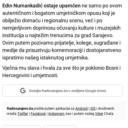
Edin Numankadić ostaje upamćen
ne samo po svom
autentičnom i bogatom umjetničkom opusu koji je
obilježio domaću i regionalnu scenu, već i po
nemjerljivom doprinosu očuvanju kulture i muzejskih
institucija u najtežim trenucima za grad Sarajevo.
Ovim putem pozivamo prijatelje, kolege, sugrađane i
medije da prisustvuju komemoraciji i dostojanstveno
ispratimo našeg istaknutog umjetnika.
Vječna mu slava i hvala za sve što je poklonio Bosni i
Hercegovini i umjetnosti.
Dodajte Radiosarajevo.ba u omiljene Google izvore
Radiosarajevo.ba
pratite putem aplikacije za
Android
|
iOS
i društvenih
mreža
Twitter
|
Facebook
|
Instagram
, kao i putem našeg
Viber
Chata.