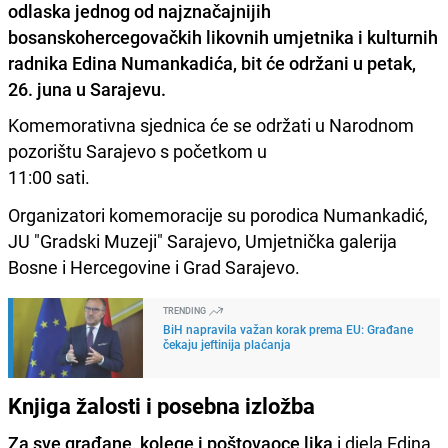
odlaska jednog od najznačajnijih
bosanskohercegovačkih likovnih umjetnika i kulturnih
radnika Edina Numankadića, bit će održani u petak,
26. juna u Sarajevu.
Komemorativna sjednica će se održati u Narodnom
pozorištu Sarajevo s početkom u
11:00 sati.
Organizatori komemoracije su porodica Numankadić,
JU "Gradski Muzeji" Sarajevo, Umjetnička galerija
Bosne i Hercegovine i Grad Sarajevo.
TRENDING
BiH napravila važan korak prema EU: Građane
čekaju jeftinija plaćanja
Knjiga žalosti i posebna izložba
Za sve građane, kolege i poštovaoce lika
i djela Edina