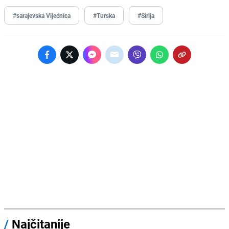
#sarajevska Vijećnica
#Turska
#Sirija
/
Najčitanije