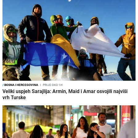
/
BOSNA I HERCEGOVINA
I
PRIJE OKO 1H
Veliki uspjeh Sarajlija: Armin, Maid i Amar osvojili najviši
vrh Turske