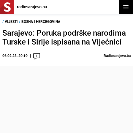
Otvor
/
VIJESTI
/
BOSNA I HERCEGOVINA
Sarajevo: Poruka podrške narodima
Turske i Sirije ispisana na Vijećnici
06.02.23. 20:10
Radiosarajevo.ba
1