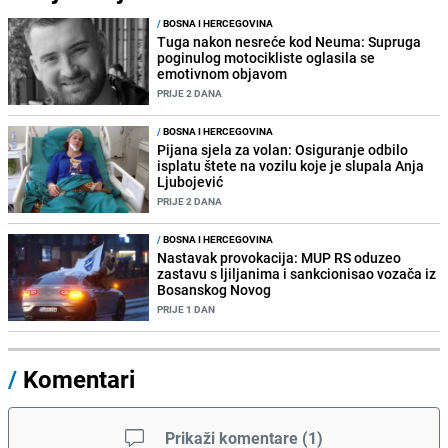
/
BOSNA I HERCEGOVINA
Tuga nakon nesreće kod Neuma: Supruga
poginulog motocikliste oglasila se
emotivnom objavom
PRIJE 2 DANA
/
BOSNA I HERCEGOVINA
Pijana sjela za volan: Osiguranje odbilo
isplatu štete na vozilu koje je slupala Anja
Ljubojević
PRIJE 2 DANA
/
BOSNA I HERCEGOVINA
Nastavak provokacija: MUP RS oduzeo
zastavu s ljiljanima i sankcionisao vozača iz
Bosanskog Novog
PRIJE 1 DAN
/
Komentari
Prikaži komentare
(
1
)