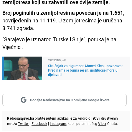
zemljotresa koji su zahvatili ove dvije zemlje.
Broj poginulih u zemljotresima povećan je na 1.651
,
povrijeđenih na 11.119. U zemljotresima je urušena
3.741 zgrada.
"Sarajevo je uz narod Turske i Sirije", poruka je na
Vijećnici.
TRENDING
Stručnjak za sigurnost Ahmed Kico upozorava:
Pred nama je burna jesen, institucije moraju
djelovati
Dodajte Radiosarajevo.ba u omiljene Google izvore
Radiosarajevo.ba
pratite putem aplikacije za
Android
|
iOS
i društvenih
mreža
Twitter
|
Facebook
|
Instagram
, kao i putem našeg
Viber
Chata.