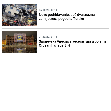
06.02.23. 17:11
Novo podrhtavanje: Još dva snažna
zemljotresa pogodila Tursku
01.12.22. 21:15
Sarajevska Vijećnica večeras sija u bojama
Oružanih snaga BiH