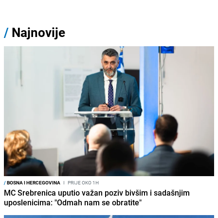
/
Najnovije
/
BOSNA I HERCEGOVINA
I
PRIJE OKO 1H
MC Srebrenica uputio važan poziv bivšim i sadašnjim
uposlenicima: "Odmah nam se obratite"