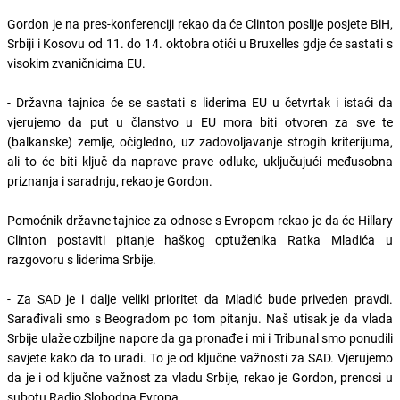
Gordon je na pres-konferenciji rekao da će Clinton poslije posjete BiH,
Srbiji i Kosovu od 11. do 14. oktobra otići u Bruxelles gdje će sastati s
visokim zvaničnicima EU.
- Državna tajnica će se sastati s liderima EU u četvrtak i istaći da
vjerujemo da put u članstvo u EU mora biti otvoren za sve te
(balkanske) zemlje, očigledno, uz zadovoljavanje strogih kriterijuma,
ali to će biti ključ da naprave prave odluke, uključujući međusobna
priznanja i saradnju, rekao je Gordon.
Pomoćnik državne tajnice za odnose s Evropom rekao je da će Hillary
Clinton postaviti pitanje haškog optuženika Ratka Mladića u
razgovoru s liderima Srbije.
- Za SAD je i dalje veliki prioritet da Mladić bude priveden pravdi.
Sarađivali smo s Beogradom po tom pitanju. Naš utisak je da vlada
Srbije ulaže ozbiljne napore da ga pronađe i mi i Tribunal smo ponudili
savjete kako da to uradi. To je od ključne važnosti za SAD. Vjerujemo
da je i od ključne važnost za vladu Srbije, rekao je Gordon, prenosi u
subotu Radio Slobodna Evropa.