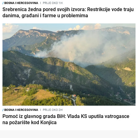
/
BOSNA I HERCEGOVINA
I
PRIJE OKO 1H
Srebrenica žedna pored svojih izvora: Restrikcije vode traju
danima, građani i farme u problemima
/
BOSNA I HERCEGOVINA
I
PRIJE OKO 2H
Pomoć iz glavnog grada BiH: Vlada KS uputila vatrogasce
na požarište kod Konjica