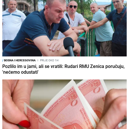
/
BOSNA I HERCEGOVINA
I
PRIJE OKO 1H
Pozlilo im u jami, ali se vratili: Rudari RMU Zenica poručuju,
'nećemo odustati'