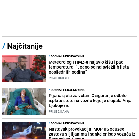
/
Najčitanije
/
BOSNA I HERCEGOVINA
Meteorolog FHMZ-a najavio kišu i pad
temperatura: "Jedno od najsvježijih ljeta
posljednjih godina"
PRIJE OKO 9H
/
BOSNA I HERCEGOVINA
Pijana sjela za volan: Osiguranje odbilo
isplatu štete na vozilu koje je slupala Anja
Ljubojević
PRIJE 2 DANA
/
BOSNA I HERCEGOVINA
Nastavak provokacija: MUP RS oduzeo
zastavu s ljiljanima i sankcionisao vozača iz
Bosanskog Novog