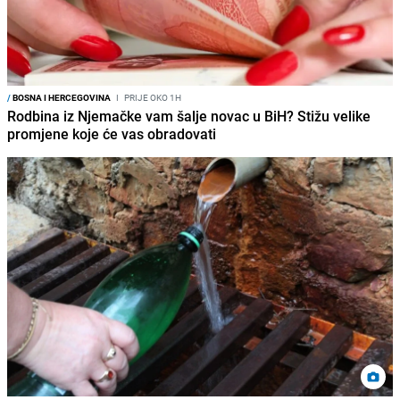
/
BOSNA I HERCEGOVINA
I
PRIJE OKO 1H
Rodbina iz Njemačke vam šalje novac u BiH? Stižu velike
promjene koje će vas obradovati