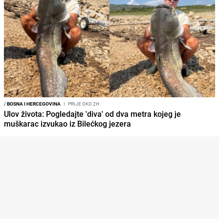
/
BOSNA I HERCEGOVINA
I
PRIJE OKO 2H
Ulov života: Pogledajte 'diva' od dva metra kojeg je
muškarac izvukao iz Bilećkog jezera