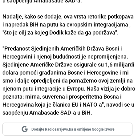
u saopćenju Amabasade SAD-a.
Nadalje, kako se dodaje, ova vrsta retorike potkopava
i napredak BiH na putu ka evropskim integracijama ,
"što je cilj za kojeg Dodik kaže da ga podržava".
"Predanost Sjedinjenih Američkih Država Bosni i
Hercegovini i njenoj budućnosti je nepromijenjena.
Sjedinjene Američke Države osigurale su 1,6 milijardi
dolara pomoći građanima Bosne i Hercegovine i mi
smo i dalje opredjeljeni da pomažemo ovoj zemlji na
njenom putu integracije u
Evropu
. Naša vizija je dobro
poznata: mirna, suverena i prosperitetna Bosna i
Hercegovina koja je članica
EU
i
NATO
-a", navodi se u
saopćenju Amabasade SAD-a u BiH.
Dodajte Radiosarajevo.ba u omiljene Google izvore