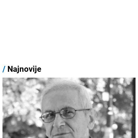
/
Najnovije