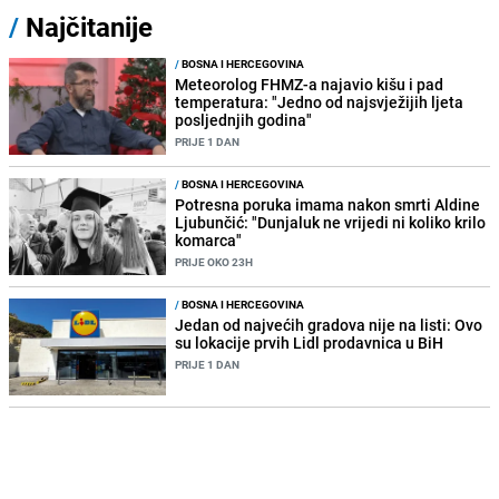
/
Najčitanije
/
BOSNA I HERCEGOVINA
Meteorolog FHMZ-a najavio kišu i pad
temperatura: "Jedno od najsvježijih ljeta
posljednjih godina"
PRIJE 1 DAN
/
BOSNA I HERCEGOVINA
Potresna poruka imama nakon smrti Aldine
Ljubunčić: "Dunjaluk ne vrijedi ni koliko krilo
komarca"
PRIJE OKO 23H
/
BOSNA I HERCEGOVINA
Jedan od najvećih gradova nije na listi: Ovo
su lokacije prvih Lidl prodavnica u BiH
PRIJE 1 DAN