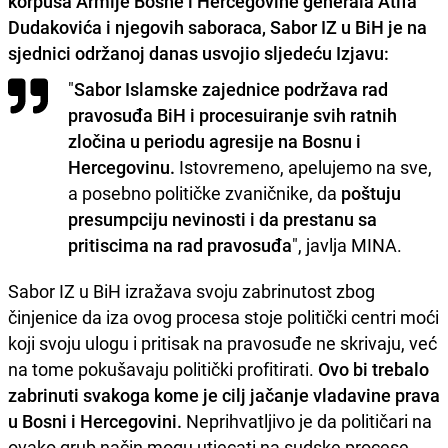
korpusa Armije Bosne i Hercegovine generala Atifa
Dudakovića i njegovih saboraca, Sabor IZ u BiH je na
sjednici održanoj danas usvojio sljedeću Izjavu:
"
Sabor Islamske zajednice podržava rad
pravosuđa BiH i procesuiranje svih ratnih
zločina u periodu agresije na Bosnu i
Hercegovinu.
Istovremeno, apelujemo na sve,
a posebno političke zvaničnike, da
poštuju
presumpciju nevinosti i da prestanu sa
pritiscima na rad pravosuđa
", javlja MINA.
Sabor IZ u BiH izražava svoju zabrinutost zbog
činjenice da iza ovog procesa stoje politički centri moći
koji svoju ulogu i pritisak na pravosuđe ne skrivaju, već
na tome pokušavaju politički profitirati.
Ovo bi trebalo
zabrinuti svakoga kome je cilj jačanje vladavine prava
u Bosni i Hercegovini.
Neprihvatljivo je da političari na
ovako grub način mogu utjecati na sudske procese.