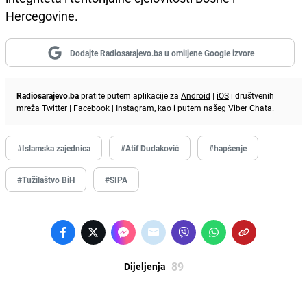
Hercegovine.
Dodajte Radiosarajevo.ba u omiljene Google izvore
Radiosarajevo.ba
pratite putem aplikacije za
Android
|
iOS
i društvenih
mreža
Twitter
|
Facebook
|
Instagram
, kao i putem našeg
Viber
Chata.
#Islamska zajednica
#Atif Dudaković
#hapšenje
#Tužilaštvo BiH
#SIPA
89
Dijeljenja