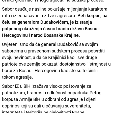
Sabor osuđuje nasilne pokušaje mijenjanja karaktera
rata i izjednačavanja žrtve i agresora.
Peti korpus, na
čelu sa generalom Dudakovićem, je iz stanja
potpunog okruženja časno branio državu Bosnu i
Hercegovinu i narod Bosanske Krajine.
Uvjereni smo da će general Dudaković sa svojim
saborcima u pravednom sudskom procesu potvrditi
svoju nevinost, a da će Krajišnici kao i sve druge
patriote ove zemlje pokazati dostojanstvo i istrajnost u
borbi za Bosnu i Hercegovinu kao što su to činili i
tokom agresije.
Sabor IZ u BiH izražava visoko poštovanje za
patriotizam, hrabrost i odlučnost pripadnika Petog
korpusa Armije BiH u odbrani od agresije i cijeni
doprinos koji su dali u očuvanju suvereniteta,
integriteta i teritorijalne cjelovitosti Bosne i