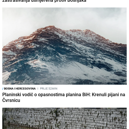
zastrašivanja usmjerena protiv Bošnjaka"
/
BOSNA I HERCEGOVINA
I
PRIJE 52MIN
Planinski vodič o opasnostima planina BiH: Krenuli pijani na
Čvrsnicu