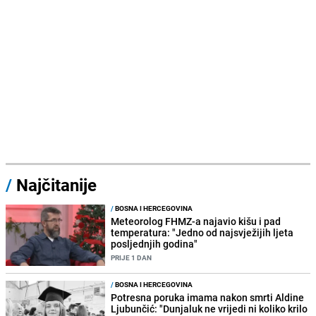
/
Najčitanije
/
BOSNA I HERCEGOVINA
Meteorolog FHMZ-a najavio kišu i pad
temperatura: "Jedno od najsvježijih ljeta
posljednjih godina"
PRIJE 1 DAN
/
BOSNA I HERCEGOVINA
Potresna poruka imama nakon smrti Aldine
Ljubunčić: "Dunjaluk ne vrijedi ni koliko krilo