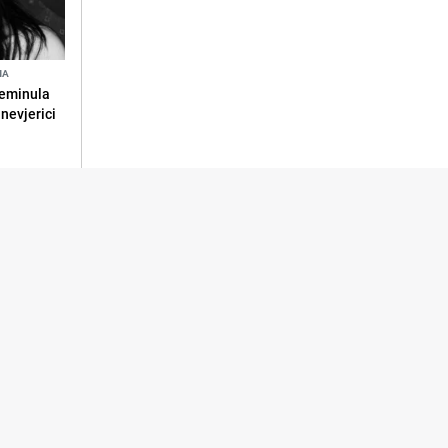
NA
reminula
 nevjerici