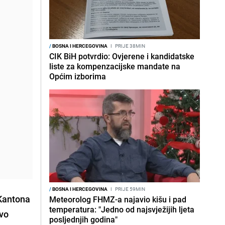
/
BOSNA I HERCEGOVINA
I
PRIJE 38MIN
CIK BiH potvrdio: Ovjerene i kandidatske
liste za kompenzacijske mandate na
Općim izborima
/
BOSNA I HERCEGOVINA
I
PRIJE 59MIN
 Kantona
Meteorolog FHMZ-a najavio kišu i pad
temperatura: "Jedno od najsvježijih ljeta
ivo
posljednjih godina"