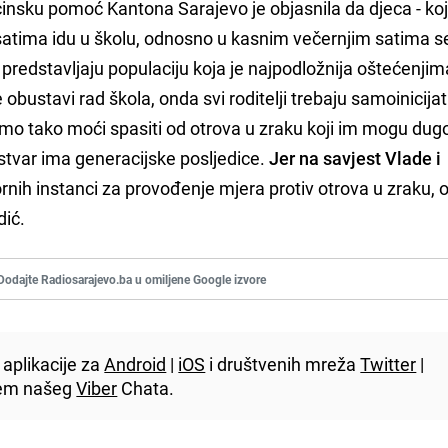
cinsku pomoć Kantona Sarajevo je objasnila da djeca - ko
 satima idu u školu, odnosno u kasnim večernjim satima s
 predstavljaju populaciju koja je najpodložnija oštećenjim
 obustavi rad škola, onda svi roditelji trebaju samoinicija
 samo tako moći spasiti od otrova u zraku koji im mogu du
a stvar ima generacijske posljedice.
Jer na savjest Vlade i
rnih instanci za provođenje mjera protiv otrova u zraku, o
dić.
Dodajte Radiosarajevo.ba u omiljene Google izvore
aplikacije za
Android
|
iOS
i društvenih mreža
Twitter
|
utem našeg
Viber
Chata.