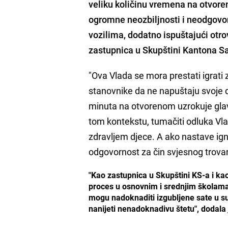
veliku količinu vremena na otvoren
ogromne neozbiljnosti i neodgovor
vozilima, dodatno ispuštajući otr
zastupnica u Skupštini Kantona S
"Ova Vlada se mora prestati igrati 
stanovnike da ne napuštaju svoje do
minuta na otvorenom uzrokuje glav
tom kontekstu, tumačiti odluka Vl
zdravljem djece. A ako nastave ignor
odgovornost za čin svjesnog trovan
"Kao zastupnica u Skupštini KS-a i ka
proces u osnovnim i srednjim školama.
mogu nadoknaditi izgubljene sate u s
nanijeti nenadoknadivu štetu", dodala 