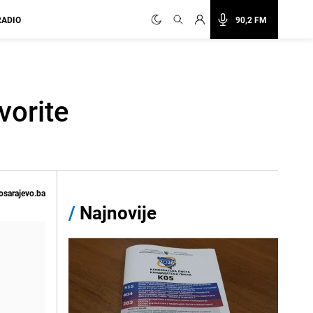
RADIO
90,2 FM
vorite
osarajevo.ba
/
Najnovije