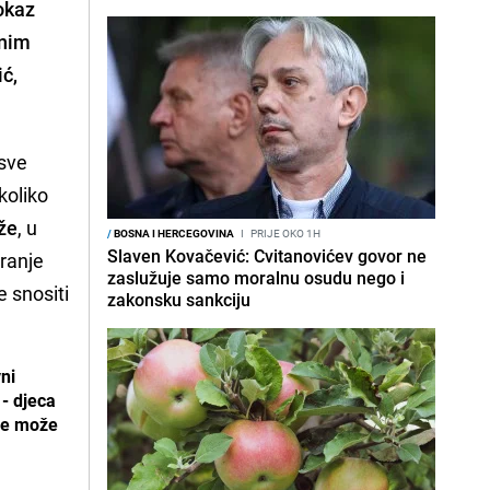
dokaz
enim
ć,
 sve
koliko
že
, u
/
BOSNA I HERCEGOVINA
I
PRIJE OKO 1H
Slaven Kovačević: Cvitanovićev govor ne
ranje
zaslužuje samo moralnu osudu nego i
e snositi
zakonsku sankciju
ni
 - djeca
uke može