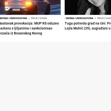
BOSNA I HERCEGOVINA
I
PRIJE 2 DANA
/
BOSNA I HERCEGOVINA
I
PRIJE 2 DA
Nastavak provokacija: MUP RS oduzeo
Tuga potresla grad na Uni: P
zastavu s ljiljanima i sankcionisao
Lejla Muhić (39), sugrađani u
vozača iz Bosanskog Novog