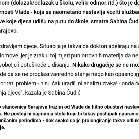
om (dolazak/odlazak u školu, veliki odmor, itd.) što je 
nosti Vlade - koja se neometano nastavlja voziti služb
ove koje djeca udišu na putu do škole, smatra
Sabina Ćudi
arajevo.
zdravljem djece. Situacija je takva da doktori apeliraju na
move, jer je zrak u toj mjeri pun otrovnih materija da ne
obolju i poteškoće u disanju.
Nikako drugačije se ne mo
ade da se ne proglasi vanredno stanje nego kao opasno ig
irati problem - nisu čak uradili ni analizu zraka! - onda ć
ja djece", kazala je Sabina Ćudić.
o stanovnica Sarajeva tražim od Vlade da hitno obustavi nastav
 Ne postoji ni najmanja šteta koju bi takav postupak napravio
unčanim periodima - dok svako dalje prolongiranje takve odl
je.