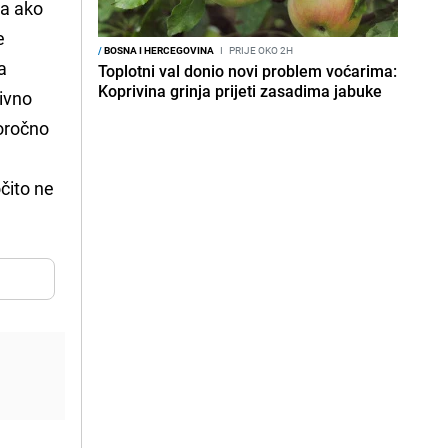
ja ako
e
/
BOSNA I HERCEGOVINA
I
PRIJE OKO 2H
a
Toplotni val donio novi problem voćarima:
Koprivina grinja prijeti zasadima jabuke
tivno
goročno
čito ne