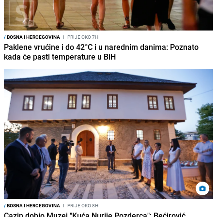
/
BOSNA I HERCEGOVINA
I
PRIJE OKO 7H
Paklene vrućine i do 42°C i u narednim danima: Poznato
kada će pasti temperature u BiH
/
BOSNA I HERCEGOVINA
I
PRIJE OKO 8H
Cazin dobio Muzej "Kuća Nurije Pozderca": Bećirović