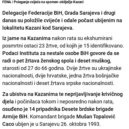
FENA / Polaganje cvijeća na spomen-obilježje Kazani
Delegacije Federacije BiH, Grada Sarajeva i drugi
danas su položile cvijeće i odale počast ubijenim na
lokalitetu Kazani kod Sarajeva.
Iz jame na Kazanima
nakon rata su ekshumirani
posmrtni ostaci 23 žrtve, od kojih je 15 identifikovano.
Podaci Instituta za nestale osobe BiH govore da se
radi o pet žrtava ženskog spola i deset muškog
,
starosti od 27 do 66 godina. Dvije žrtve su ukrajinske
nacionalnosti, dvije hrvatske, jedna žrtva bošnjačke
nacionalnosti i deset žrtava srpske nacionalnosti.
Za ubistva na Kazanima te neprijavljivanje krivičnog
djela
i počinilaca tokom i neposredno nakon rata,
osuđeno je 14 pripadnika Desete brdske brigade
Armije BiH.
Komandant brigade
Mušan Topalović
Caco
ubijen je u Sarajevu 26. oktobra 1993.