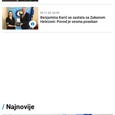
02.11.23. 22:34
Benjamina Karić se sastala sa Zukanom
Helezom: Povod je veoma poseban
/
Najnovije