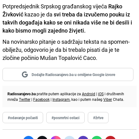
Potpredsjednik Srpskog građanskog vijeća
Rajko
Živković
kazao je da
svi treba da izvučemo pouku iz
takvih događaja kako se oni nikada više ne bi desili i
kako bismo mogli zajedno živjeti.
Na novinarsko pitanje o sadržaju teksta na spomen-
obilježu, odgovorio je da bi trebalo pisati da je te
zločine počinio Mušan Topalović Caco.
Dodajte Radiosarajevo.ba u omiljene Google izvore
Radiosarajevo.ba
pratite putem aplikacije za
Android
|
iOS
i društvenih
mreža
Twitter
|
Facebook
|
Instagram
, kao i putem našeg
Viber
Chata.
#odavanje počasti
#posmrtni ostaci
#žrtve