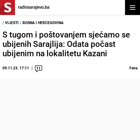
Otvor
/
VIJESTI
/
BOSNA I HERCEGOVINA
S tugom i poštovanjem sjećamo se
ubijenih Sarajlija: Odata počast
ubijenim na lokalitetu Kazani
09.11.23. 17:11
Fena
11