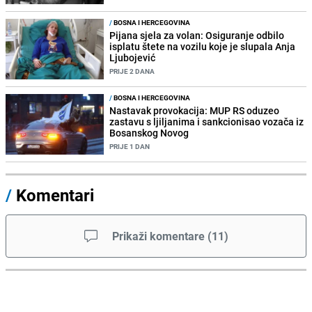
/
BOSNA I HERCEGOVINA
Pijana sjela za volan: Osiguranje odbilo
isplatu štete na vozilu koje je slupala Anja
Ljubojević
PRIJE 2 DANA
/
BOSNA I HERCEGOVINA
Nastavak provokacija: MUP RS oduzeo
zastavu s ljiljanima i sankcionisao vozača iz
Bosanskog Novog
PRIJE 1 DAN
/
Komentari
Prikaži komentare
(
11
)