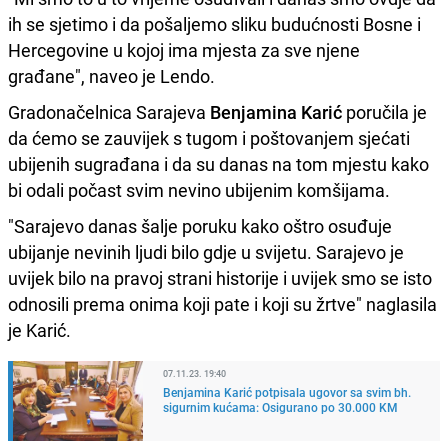
ih se sjetimo i da pošaljemo sliku budućnosti Bosne i
Hercegovine u kojoj ima mjesta za sve njene
građane", naveo je Lendo.
Gradonačelnica Sarajeva
Benjamina Karić
poručila je
da ćemo se zauvijek s tugom i poštovanjem sjećati
ubijenih sugrađana i da su danas na tom mjestu kako
bi odali počast svim nevino ubijenim komšijama.
"Sarajevo danas šalje poruku kako oštro osuđuje
ubijanje nevinih ljudi bilo gdje u svijetu. Sarajevo je
uvijek bilo na pravoj strani historije i uvijek smo se isto
odnosili prema onima koji pate i koji su žrtve" naglasila
je Karić.
07.11.23. 19:40
Benjamina Karić potpisala ugovor sa svim bh.
sigurnim kućama: Osigurano po 30.000 KM