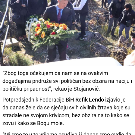
"Zbog toga očekujem da nam se na ovakvim
događajima pridruže svi političari bez obzira na naciju i
političku pripadnost", rekao je Stojanović.
Potpredsjednik Federacije BiH
Refik Lendo
izjavio je
da danas žele da se sjećaju svih civilnih žrtava koje su
stradale ne svojom krivicom, bez obzira na to kako se
zovu i kako se Bogu mole.
"Mi smo to u to vrijeme osuđivali i danas smo ovdje da