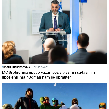
/
BOSNA I HERCEGOVINA
I
PRIJE OKO 7H
MC Srebrenica uputio važan poziv bivšim i sadašnjim
uposlenicima: "Odmah nam se obratite"