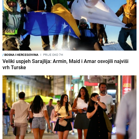
/
BOSNA I HERCEGOVINA
I
PRIJE OKO 7H
Veliki uspjeh Sarajlija: Armin, Maid i Amar osvojili najviši
vrh Turske