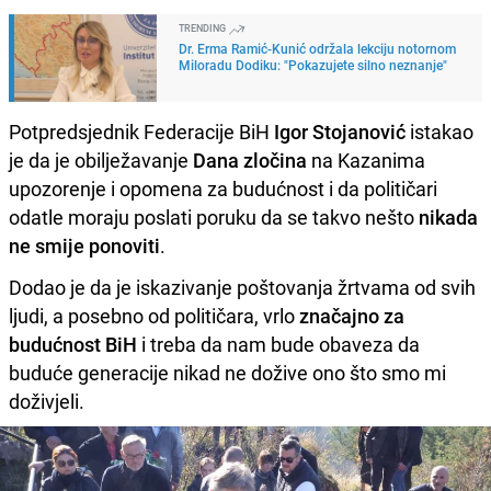
TRENDING
Dr. Erma Ramić-Kunić održala lekciju notornom
Miloradu Dodiku: "Pokazujete silno neznanje"
Potpredsjednik Federacije BiH
Igor Stojanović
istakao
je da je obilježavanje
Dana zločina
na Kazanima
upozorenje i opomena za budućnost i da političari
odatle moraju poslati poruku da se takvo nešto
nikada
ne smije ponoviti
.
Dodao je da je iskazivanje poštovanja žrtvama od svih
ljudi, a posebno od političara, vrlo
značajno za
budućnost BiH
i treba da nam bude obaveza da
buduće generacije nikad ne dožive ono što smo mi
doživjeli.