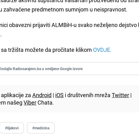
isu zahvaćene predmetnom sumnjom u neispravnost.
ci obavezni prijaviti ALMBiH-u svako neželjeno dejstvo l
a.
e sa tržišta možete da pročitate klikom
OVDJE.
Dodajte Radiosarajevo.ba u omiljene Google izvore
aplikacije za
Android
|
iOS
i društvenih mreža
Twitter
|
utem našeg
Viber
Chata.
#lijekovi
#medicina