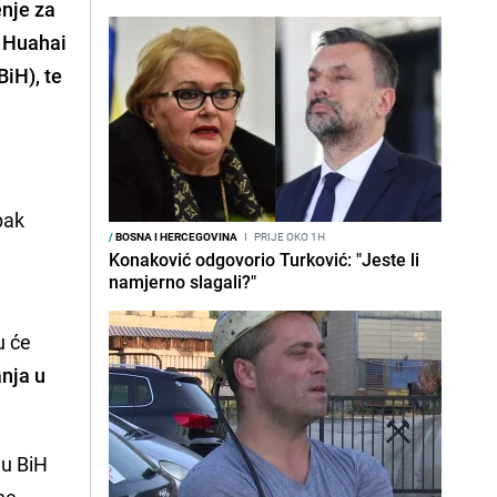
enje za
g Huahai
BiH), te
pak
/
BOSNA I HERCEGOVINA
I
PRIJE OKO 1H
n
Konaković odgovorio Turković: "Jeste li
namjerno slagali?"
u će
anja u
 u BiH
ne