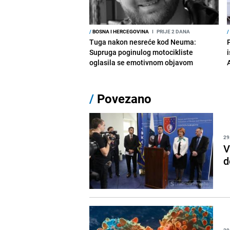
/
BOSNA I HERCEGOVINA
I
PRIJE 2 DANA
/
Tuga nakon nesreće kod Neuma:
Supruga poginulog motocikliste
i
oglasila se emotivnom objavom
/
Povezano
29
V
d