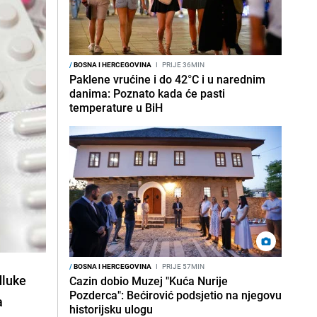
/
BOSNA I HERCEGOVINA
I
PRIJE 36MIN
Paklene vrućine i do 42°C i u narednim
danima: Poznato kada će pasti
temperature u BiH
/
BOSNA I HERCEGOVINA
I
PRIJE 57MIN
dluke
Cazin dobio Muzej "Kuća Nurije
Pozderca": Bećirović podsjetio na njegovu
a
historijsku ulogu