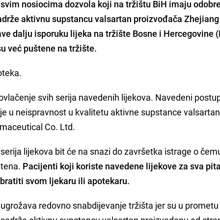
la svim nosiocima dozvola koji na tržištu BiH imaju odobr
 sadrže aktivnu supstancu valsartan proizvođača Zhejian
ve dalju isporuku lijeka na tržište Bosne i Hercegovine (
su već puštene na tržište.
oteka.
ovlačenje svih serija navedenih lijekova. Navedeni postu
e u neispravnost u kvalitetu aktivne supstance valsarta
maceutical Co. Ltd.
 serija lijekova bit će na snazi do završetka istrage o čem
štena.
Pacijenti koji koriste navedene lijekove za sva pit
bratiti svom ljekaru ili apotekaru.
 ugrožava redovno snabdijevanje tržišta jer su u prometu
ji sadrže aktivnu supstancu valsartan proizvedenu od stra