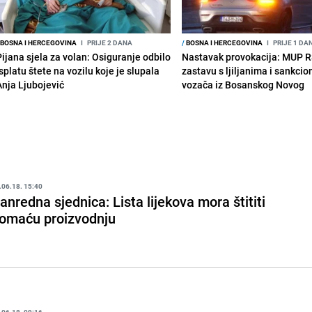
BOSNA I HERCEGOVINA
I
PRIJE 2 DANA
/
BOSNA I HERCEGOVINA
I
PRIJE 1 DA
Pijana sjela za volan: Osiguranje odbilo
Nastavak provokacija: MUP 
splatu štete na vozilu koje je slupala
zastavu s ljiljanima i sankcio
Anja Ljubojević
vozača iz Bosanskog Novog
.06.18. 15:40
anredna sjednica: Lista lijekova mora štititi
omaću proizvodnju