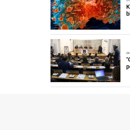
29
K
b
26
"
p