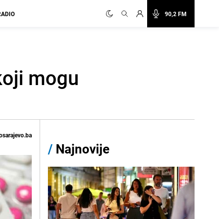
RADIO
90,2 FM
 koji mogu
osarajevo.ba
/
Najnovije