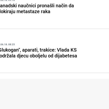
.06.18. 09:16
anadski naučnici pronašli način da
lokiraju metastaze raka
.06.18. 08:25
Glukogan", aparati, trakice: Vlada KS
održala djecu oboljelu od dijabetesa