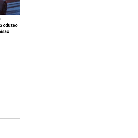
N
RS oduzeo
nisao