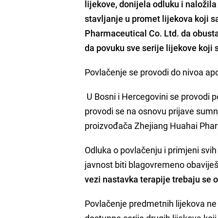
lijekove, donijela odluku i naloži
stavljanje u promet lijekova koji
Pharmaceutical Co. Ltd. da
obusta
da povuku sve serije lijekove koji 
Povlačenje se provodi do nivoa ap
U Bosni i Hercegovini se provodi p
provodi se na osnovu prijave sumnj
proizvođača Zhejiang Huahai Phar
Odluka o povlačenju i primjeni svih
javnost biti blagovremeno obavije
vezi nastavka terapije trebaju se o
Povlačenje predmetnih lijekova ne
dostupne serije drugih lijekova ko