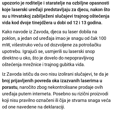
upozorio je roditelje i staratelje na ozbiljne opasnosti
koje laserski uređaji predstavljaju za djecu, nakon što
su u Hrvatskoj zabilježeni slučajevi trajnog oštećenja
vida kod dvoje tinejdžera u dobi od 12 i 13 godina.
Kako navode iz Zavoda, djeca su laser dobila na
poklon, a jedan od uređaja imao je snagu od čak 100
mW, višestruko veću od dozvoljene za potrošačku
upotrebu. Igrajući se, usmjerili su laserski snop
direktno u oko, što je dovelo do nepopravljivog
oštećenja mrežnice i trajnog gubitka vida.
Iz Zavoda ističu da ovo nisu izolirani slučajevi, te da je
broj prijavljenih povreda oka izazvanih laserima u
porastu
, naročito zbog nekontrolisane prodaje ovih
uređaja putem interneta. Posebno su rizični proizvodi
koji nisu pravilno označeni ili čija je stvarna snaga veća
od one navedene na deklaraciji.