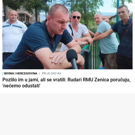
/
BOSNA I HERCEGOVINA
I
PRIJE OKO 8H
Pozlilo im u jami, ali se vratili: Rudari RMU Zenica poručuju,
'nećemo odustati'