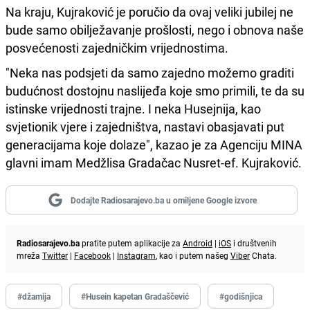
Na kraju, Kujraković je poručio da ovaj veliki jubilej ne
bude samo obilježavanje prošlosti, nego i obnova naše
posvećenosti zajedničkim vrijednostima.
"Neka nas podsjeti da samo zajedno možemo graditi
budućnost dostojnu naslijeđa koje smo primili, te da su
istinske vrijednosti trajne. I neka Husejnija, kao
svjetionik vjere i zajedništva, nastavi obasjavati put
generacijama koje dolaze", kazao je za Agenciju MINA
glavni imam Medžlisa Gradačac Nusret-ef. Kujraković.
Dodajte Radiosarajevo.ba u omiljene Google izvore
Radiosarajevo.ba
pratite putem aplikacije za
Android
|
iOS
i društvenih
mreža
Twitter
|
Facebook
|
Instagram
, kao i putem našeg
Viber
Chata.
#džamija
#Husein kapetan Gradaščević
#godišnjica