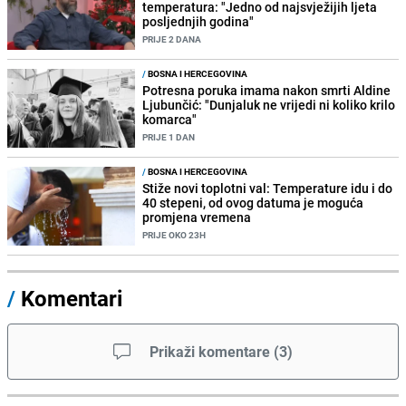
temperatura: "Jedno od najsvježijih ljeta
posljednjih godina"
PRIJE 2 DANA
/
BOSNA I HERCEGOVINA
Potresna poruka imama nakon smrti Aldine
Ljubunčić: "Dunjaluk ne vrijedi ni koliko krilo
komarca"
PRIJE 1 DAN
/
BOSNA I HERCEGOVINA
Stiže novi toplotni val: Temperature idu i do
40 stepeni, od ovog datuma je moguća
promjena vremena
PRIJE OKO 23H
/
Komentari
Prikaži komentare
(
3
)