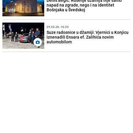
Denis Begić: Rušenje džamija nije samo
napad na zgrade, nego i na identitet
Bošnjaka u Švedskoj
29.03.26. 16:23
Suze radosnice u džamiji: Vjernici u Konjicu
iznenadili Ensara ef. Zalihića novim
automobilom