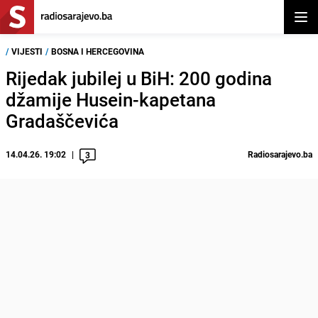
Otvor
/
VIJESTI
/
BOSNA I HERCEGOVINA
Rijedak jubilej u BiH: 200 godina
džamije Husein-kapetana
Gradaščevića
14.04.26. 19:02
Radiosarajevo.ba
3