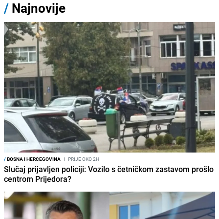
/
Najnovije
/
BOSNA I HERCEGOVINA
I
PRIJE OKO 2H
Slučaj prijavljen policiji: Vozilo s četničkom zastavom prošlo
centrom Prijedora?