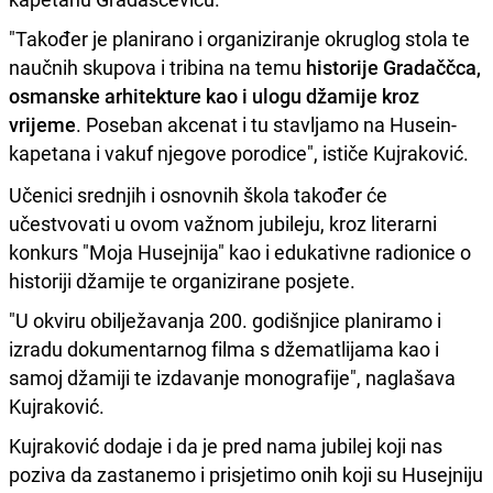
"Također je planirano i organiziranje okruglog stola te
naučnih skupova i tribina na temu
historije Gradaččca,
osmanske arhitekture kao i ulogu džamije kroz
vrijeme
. Poseban akcenat i tu stavljamo na Husein-
kapetana i vakuf njegove porodice", ističe Kujraković.
Učenici srednjih i osnovnih škola također će
učestvovati u ovom važnom jubileju, kroz literarni
konkurs "Moja Husejnija" kao i edukativne radionice o
historiji džamije te organizirane posjete.
"U okviru obilježavanja 200. godišnjice planiramo i
izradu dokumentarnog filma s džematlijama kao i
samoj džamiji te izdavanje monografije", naglašava
Kujraković.
Kujraković dodaje i da je pred nama jubilej koji nas
poziva da zastanemo i prisjetimo onih koji su Husejniju