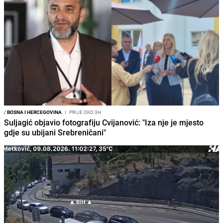
/
BOSNA I HERCEGOVINA
I
PRIJE OKO 3H
Suljagić objavio fotografiju Cvijanović: "Iza nje je mjesto
gdje su ubijani Srebreničani"