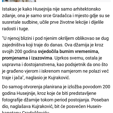
Istakao je kako Husejnija nije samo arhitektonsko
zdanje, ona je samo srce Gradačca i mjesto gdje su se
susretale sudbine, učile prve životne lekcije i dijelile
radosti i tuge.
"U njenoj blizini i pod njenim okriljem oblikovao se dug
zajedništva koji traje do danas. Ova džamija je kroz
svojih 200 godina
svjedočila burnim vremenima,
promjenama i izazovima
. Uprkos svemu, ostala je
uspravna i dostojanstvena, kao podsjetnik da ono što
je građeno vjerom i iskrenom namjerom ne polazi već
traje i jača", naglasio je Kujraković.
Do samog otvorenja planirana je izložba povodom 200
godina Husejnije, kroz koje će biti predstavljene
fotografije džamije tokom period postojanja. Poseban
dio, naglašava Kujraković, bit će posvećen Husein-
kapetanu Gradaščeviću.