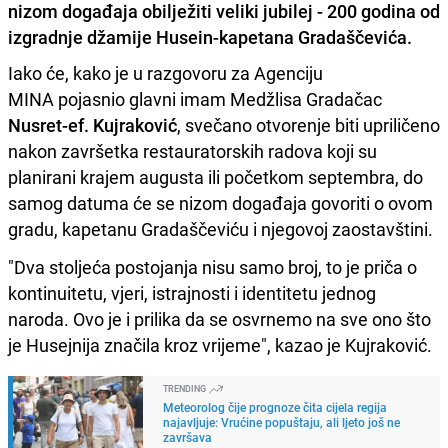
nizom događaja obilježiti veliki jubilej - 200 godina od
izgradnje džamije Husein-kapetana Gradaščevića.
Iako će, kako je u razgovoru za Agenciju
MINA pojasnio glavni imam Medžlisa Gradačac
Nusret-ef. Kujraković
, svečano otvorenje biti upriličeno
nakon završetka restauratorskih radova koji su
planirani krajem augusta ili početkom septembra, do
samog datuma će se nizom događaja govoriti o ovom
gradu, kapetanu Gradaščeviću i njegovoj zaostavštini.
"Dva stoljeća postojanja nisu samo broj, to je priča o
kontinuitetu, vjeri, istrajnosti i identitetu jednog
naroda. Ovo je i prilika da se osvrnemo na sve ono što
je Husejnija značila kroz vrijeme", kazao je Kujraković.
TRENDING
Meteorolog čije prognoze čita cijela regija
najavljuje: Vrućine popuštaju, ali ljeto još ne
završava