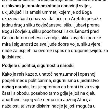
u kakvom je moralnom stanju današnji svijet
,
uključujući i islamski ummet, kojem je od Boga
ukazana čast i obaveza da jučer na Arefatu pokaže
jednu drugu sliku čovječanstva, sliku ljubavi prema
Bogu i čovjeku, sliku pobožnosti i skrušenosti pred
Gospodarom nebesa i zemlje, sliku zavjeta i poruke
mira i sigurnosti za sve ljude dobre volje, sliku vjere i
nade za uspjeh na ovome i spas na drugome svijetu za
ljudski rod.
Podjele u politici, sigurnost u narodu
Kako je reis kazao, unatoč nerazumnoj i opasnoj
podjeli među političarima,
sigurni smo u jedinstvo
našeg naroda
, koji je spreman da brani i čuva svoju
čast i slobodu, posebno tamo gdje je još na djelu
apartheid, kojeg više nema ni u Južnoj Africi, a
nažalost, ta vrsta diskriminacije je još moguća u