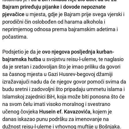
Bajram priređuju pijanke i dovode nepoznate
pjevačice
u mjesta, gdje je Bajram prije svega vjerski i
porodični čin oslobođen od harama alkohola i
neprimjernog odnosa prema bajramskim adetima i
počastima.
Podsjetio je da je
ovo njegova posljednja kurban-
bajramska hutba
u svojstvu reisu-l-uleme, te naglasio
da je sretan i zadovoljan što je imao priliku da govori
sa časnog mjesta u Gazi Husrev-begovoj džamiji
izražavajući nadu da će njegov govor pomoći svima da
budu sretni i zadovoljni što pripadaju ummetu islama i
Islamskoj zajednici BiH, koja može biti ponosna što će
na svom čelu imati visoko moralnog i svestrano
učenog čovjeka
Husein ef. Kavazovića
, kojem je
danas iskazao punu podršku za imenovanje na
dužnost reisu-l-uleme i vrhovnog muftije u Bošnjaka.