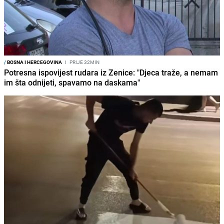
/
BOSNA I HERCEGOVINA
I
PRIJE 32MIN
Potresna ispovijest rudara iz Zenice: "Djeca traže, a nemam
im šta odnijeti, spavamo na daskama"