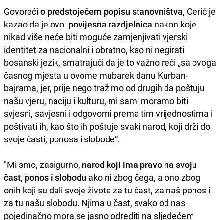
Govoreći
o predstojećem popisu stanovništva
, Cerić je
kazao da je ovo
povijesna razdjelnica
nakon koje
nikad više neće biti moguće zamjenjivati vjerski
identitet za nacionalni i obratno, kao ni negirati
bosanski jezik, smatrajući da je to važno reći „sa ovoga
časnog mjesta u ovome mubarek danu Kurban-
bajrama, jer, prije nego tražimo od drugih da poštuju
našu vjeru, naciju i kulturu, mi sami moramo biti
svjesni, savjesni i odgovorni prema tim vrijednostima i
poštivati ih, kao što ih poštuje svaki narod, koji drži do
svoje časti, ponosa i slobode“.
"Mi smo, zasigurno,
narod koji ima pravo na svoju
čast, ponos i slobodu
ako ni zbog čega, a ono zbog
onih koji su dali svoje živote za tu čast, za naš ponos i
za tu našu slobodu. Njima u čast, svako od nas
pojedinačno mora se jasno odrediti na sljedećem