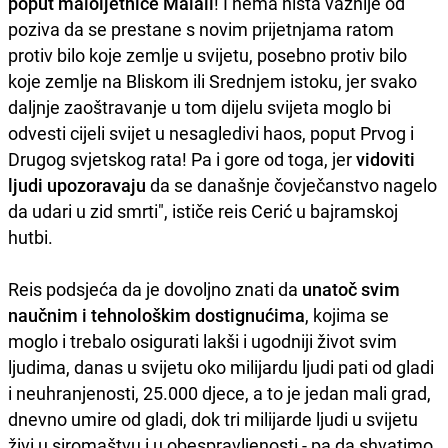
poput maloljetnice Malali
! I nema ništa važnije od
poziva da se prestane s novim prijetnjama ratom
protiv bilo koje zemlje u svijetu, posebno protiv bilo
koje zemlje na Bliskom ili Srednjem istoku, jer svako
daljnje zaoštravanje u tom dijelu svijeta moglo bi
odvesti cijeli svijet u nesagledivi haos, poput Prvog i
Drugog svjetskog rata! Pa i gore od toga, jer
vidoviti
ljudi upozoravaju
da se današnje čovječanstvo nagelo
da udari u zid smrti", ističe reis Cerić u bajramskoj
hutbi.
Reis podsjeća da je dovoljno znati da
unatoč svim
naučnim i tehnološkim dostignućima
, kojima se
moglo i trebalo osigurati lakši i ugodniji život svim
ljudima, danas u svijetu oko milijardu ljudi pati od gladi
i neuhranjenosti, 25.000 djece, a to je jedan mali grad,
dnevno umire od gladi, dok tri milijarde ljudi u svijetu
živi u siromaštvu i u obespravljenosti - pa da shvatimo