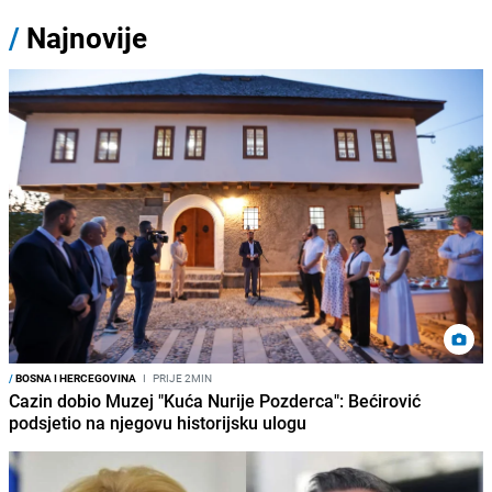
/
Najnovije
/
BOSNA I HERCEGOVINA
I
PRIJE 2MIN
Cazin dobio Muzej "Kuća Nurije Pozderca": Bećirović
podsjetio na njegovu historijsku ulogu