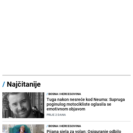
/
Najčitanije
/
BOSNA I HERCEGOVINA
Tuga nakon nesreće kod Neuma: Supruga
poginulog motocikliste oglasila se
emotivnom objavom
PRIJE 2 DANA
/
BOSNA I HERCEGOVINA
Pijana sjela za volan: Osiguranje odbilo