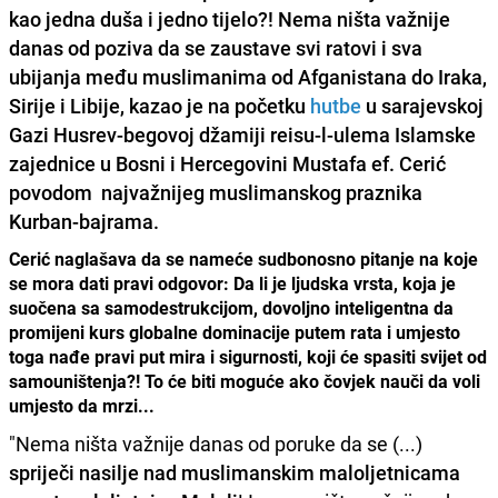
kao jedna duša i jedno tijelo?! Nema ništa važnije
danas
od poziva da se zaustave svi ratovi i sva
ubijanja
među muslimanima od Afganistana do Iraka,
Sirije i Libije, kazao je na početku
hutbe
u sarajevskoj
Gazi Husrev-begovoj džamiji reisu-l-ulema Islamske
zajednice u Bosni i Hercegovini
Mustafa ef. Cerić
povodom najvažnijeg muslimanskog praznika
Kurban-bajrama.
Cerić naglašava da se nameće sudbonosno pitanje na koje
se mora dati pravi odgovor: Da li je ljudska vrsta, koja je
suočena sa samodestrukcijom, dovoljno inteligentna da
promijeni kurs globalne dominacije putem rata i umjesto
toga nađe pravi put mira i sigurnosti, koji će spasiti svijet od
samouništenja?! To će biti moguće ako čovjek nauči da voli
umjesto da mrzi...
"Nema ništa važnije danas od poruke da se (...)
spriječi nasilje nad muslimanskim maloljetnicama