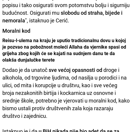
popisu i tako osigurati svom potomstvu bolju i sigurniju
budućnost. Osigurati mu
slobodu od straha, bijede i
nemorala
", istaknuo je Cerić.
Moralni kod
Reisu-l-ulema na kraju je uputio tradicionalnu dovu u kojoj
je pozvao na pobožnost moleći Allaha da vjernike spasi od
grijeha zbog kojih će se kajati na sudnjem danu te da
olakša dunjalučke terete
Dodao je da unatoč
sve većoj opasnosti od
droge i
alkohola, od trgovine ljudima, od nasilja u porodici i na
ulici, od mita i korupcije u društvu, kao i sve većeg
broja nezakonitih birtija i kockarnica uz osnovne i
srednje škole, potrebno je vjerovati u moralni kod, kako
bismo ustali protiv društvenih zala koja razaraju
društvo i zajednicu.
Istaknuo je i da
u BiH nikada nije bio adet da se za