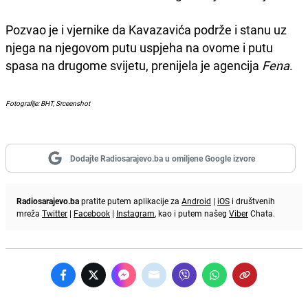
Pozvao je i vjernike da Kavazavića podrže i stanu uz
njega na njegovom putu uspjeha na ovome i putu
spasa na drugome svijetu, prenijela je agencija
Fena
.
Fotografije: BHT, Srceenshot
Dodajte Radiosarajevo.ba u omiljene Google izvore
Radiosarajevo.ba
pratite putem aplikacije za
Android
|
iOS
i društvenih
mreža
Twitter
|
Facebook
|
Instagram
, kao i putem našeg
Viber
Chata.