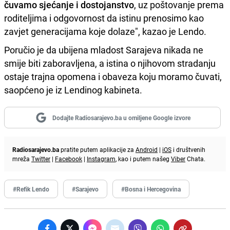
čuvamo sjećanje i dostojanstvo
, uz poštovanje prema
roditeljima i odgovornost da istinu prenosimo kao
zavjet generacijama koje dolaze", kazao je Lendo.
Poručio je da ubijena mladost Sarajeva nikada ne
smije biti zaboravljena, a istina o njihovom stradanju
ostaje trajna opomena i obaveza koju moramo čuvati,
saopćeno je iz Lendinog kabineta.
Dodajte Radiosarajevo.ba u omiljene Google izvore
Radiosarajevo.ba
pratite putem aplikacije za
Android
|
iOS
i društvenih
mreža
Twitter
|
Facebook
|
Instagram
, kao i putem našeg
Viber
Chata.
#Refik Lendo
#Sarajevo
#Bosna i Hercegovina