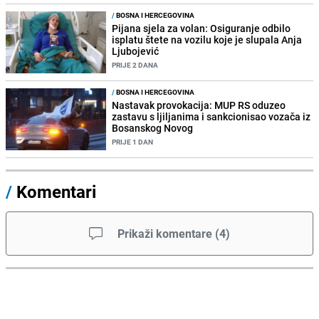
/
BOSNA I HERCEGOVINA
Pijana sjela za volan: Osiguranje odbilo
isplatu štete na vozilu koje je slupala Anja
Ljubojević
PRIJE 2 DANA
/
BOSNA I HERCEGOVINA
Nastavak provokacija: MUP RS oduzeo
zastavu s ljiljanima i sankcionisao vozača iz
Bosanskog Novog
PRIJE 1 DAN
/
Komentari
Prikaži komentare
(
4
)