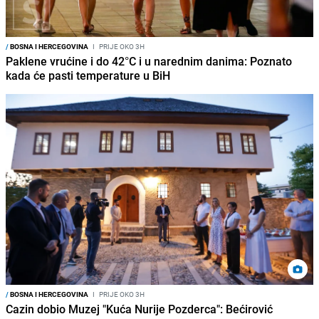
/
BOSNA I HERCEGOVINA
I
PRIJE OKO 3H
Paklene vrućine i do 42°C i u narednim danima: Poznato
kada će pasti temperature u BiH
/
BOSNA I HERCEGOVINA
I
PRIJE OKO 3H
Cazin dobio Muzej "Kuća Nurije Pozderca": Bećirović