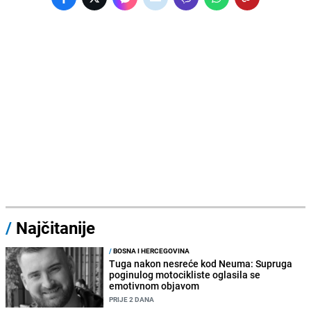
/
Najčitanije
/
BOSNA I HERCEGOVINA
Tuga nakon nesreće kod Neuma: Supruga
poginulog motocikliste oglasila se
emotivnom objavom
PRIJE 2 DANA