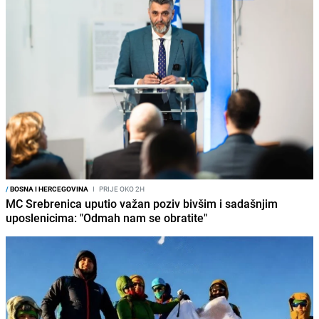
/
BOSNA I HERCEGOVINA
I
PRIJE OKO 2H
MC Srebrenica uputio važan poziv bivšim i sadašnjim
uposlenicima: "Odmah nam se obratite"