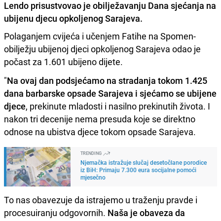
Lendo prisustvovao je obilježavanju Dana sjećanja na
ubijenu djecu opkoljenog Sarajeva.
Polaganjem cvijeća i učenjem Fatihe na Spomen-
obilježju ubijenoj djeci opkoljenog Sarajeva odao je
počast za 1.601 ubijeno dijete.
"
Na ovaj dan podsjećamo na stradanja tokom 1.425
dana barbarske opsade Sarajeva i sjećamo se ubijene
djece
, prekinute mladosti i nasilno prekinutih života. I
nakon tri decenije nema presuda koje se direktno
odnose na ubistva djece tokom opsade Sarajeva.
TRENDING
Njemačka istražuje slučaj desetočlane porodice
iz BiH: Primaju 7.300 eura socijalne pomoći
mjesečno
To nas obavezuje da istrajemo u traženju pravde i
procesuiranju odgovornih.
Naša je obaveza da