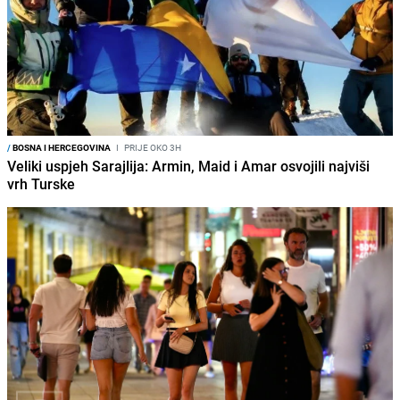
/
BOSNA I HERCEGOVINA
I
PRIJE OKO 3H
Veliki uspjeh Sarajlija: Armin, Maid i Amar osvojili najviši
vrh Turske