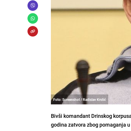
Foto: Screenshot / Radislav Krstić
Bivši komandant Drinskog korpusa
godina zatvora zbog pomaganja u g