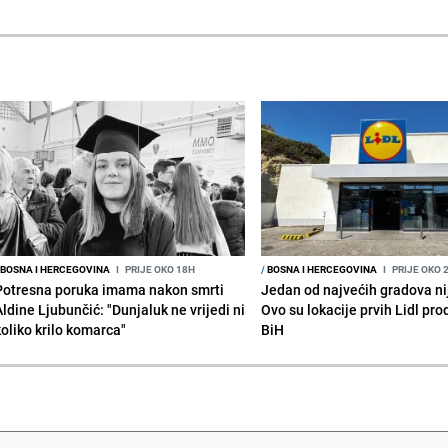
BOSNA I HERCEGOVINA
I
PRIJE OKO 18H
/
BOSNA I HERCEGOVINA
I
PRIJE OKO 
Potresna poruka imama nakon smrti
Jedan od najvećih gradova nije
Aldine Ljubunčić: "Dunjaluk ne vrijedi ni
Ovo su lokacije prvih Lidl pr
koliko krilo komarca"
BiH