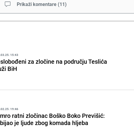
Prikaži komentare
(
11
)
.03.25. 15:43
slobođeni za zločine na području Teslića
uži BiH
.02.25. 19:46
mro ratni zločinac Boško Boko Previšić:
bijao je ljude zbog komada hljeba