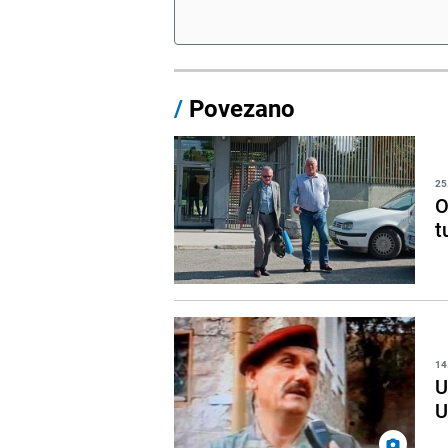
/
Povezano
25
O
t
14
U
U