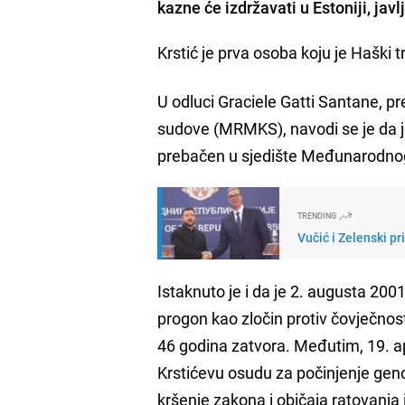
kazne će izdržavati u Estoniji, jav
Krstić je prva osoba koju je Haški 
U odluci Graciele Gatti Santane,
sudove (MRMKS), navodi se je da j
prebačen u sjedište Međunarodnog
TRENDING
Vučić i Zelenski pr
Istaknuto je i da je 2. augusta 200
progon kao zločin protiv čovječnost
46 godina zatvora. Međutim, 19. ap
Krstićevu osudu za počinjenje geno
kršenje zakona i običaja ratovanja