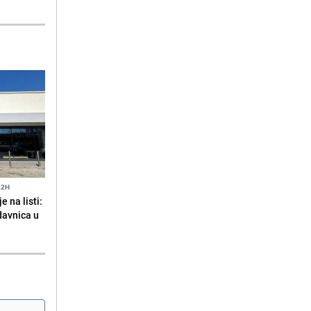
22H
 na listi:
odavnica u