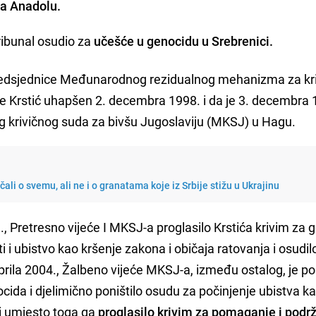
lja Anadolu.
tribunal osudio za
učešće u genocidu u Srebrenici.
 predsjednice Međunarodnog rezidualnog mehanizma za kr
e Krstić uhapšen 2. decembra 1998. i da je 3. decembra 
 krivičnog suda za bivšu Jugoslaviju (MKSJ) u Hagu.
ičali o svemu, ali ne i o granatama koje iz Srbije stižu u Ukrajinu
1., Pretresno vijeće I MKSJ-a proglasilo Krstića krivim za 
i i ubistvo kao kršenje zakona i običaja ratovanja i osudil
rila 2004., Žalbeno vijeće MKSJ-a, između ostalog, je pon
cida i djelimično poništilo osudu za počinjenje ubistva k
 i umjesto toga ga
proglasilo krivim za pomaganje i podr