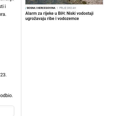
i i
/
BOSNA I HERCEGOVINA
I
PRIJE OKO 4H
Alarm za rijeke u BiH: Niski vodostaji
ora.
ugrožavaju ribe i vodozemce
 23.
 odbio.