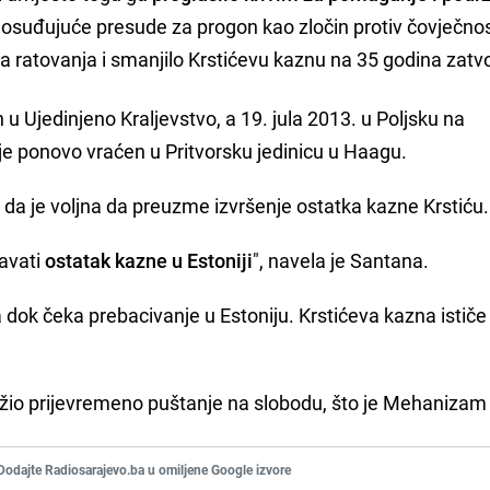
e osuđujuće presude za progon kao zločin protiv čovječnost
ja ratovanja i smanjilo Krstićevu kaznu na 35 godina zatv
u Ujedinjeno Kraljevstvo, a 19. jula 2013. u Poljsku na
je ponovo vraćen u Pritvorsku jedinicu u Haagu.
 da je voljna da preuzme izvršenje ostatka kazne Krstiću.
avati
ostatak kazne u Estoniji
", navela je Santana.
 dok čeka prebacivanje u Estoniju. Krstićeva kazna ističe
ražio prijevremeno puštanje na slobodu, što je Mehanizam
Dodajte Radiosarajevo.ba u omiljene Google izvore