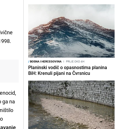
ivične
1998.
/
BOSNA I HERCEGOVINA
I
PRIJE OKO 4H
Planinski vodič o opasnostima planina
BiH: Krenuli pijani na Čvrsnicu
genocid,
o ga na
ištilo
ao
žavanje