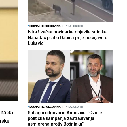
/
BOSNA I HERCEGOVINA
I
PRIJE OKO 3H
Istraživačka novinarka objavila snimke:
Napadač pratio Dabića prije pucnjave u
Lukavici
/
BOSNA I HERCEGOVINA
I
PRIJE OKO 4H
 na 35
Suljagić odgovorio Amidžiću: "Ovo je
politička kampanja zastrašivanja
orske
usmjerena protiv Bošnjaka"