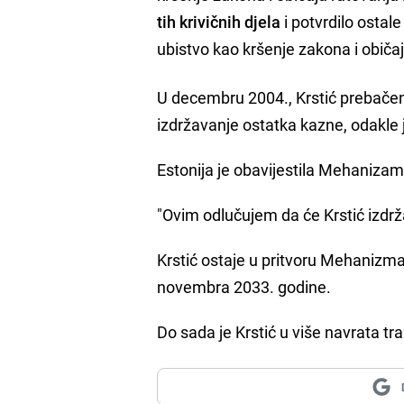
tih krivičnih djela
i potvrdilo ostal
ubistvo kao kršenje zakona i običa
U decembru 2004., Krstić prebačen 
izdržavanje ostatka kazne, odakle 
Estonija je obavijestila Mehanizam
"Ovim odlučujem da će Krstić izdrž
Krstić ostaje u pritvoru Mehanizma
novembra 2033. godine.
Do sada je Krstić u više navrata t