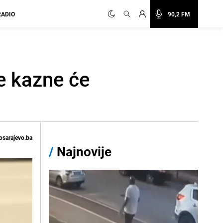
RADIO
90,2 FM
e kazne će
osarajevo.ba
/
Najnovije