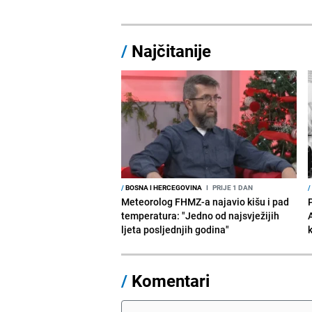
/
Najčitanije
/
BOSNA I HERCEGOVINA
I
PRIJE 1 DAN
/
Meteorolog FHMZ-a najavio kišu i pad
temperatura: "Jedno od najsvježijih
ljeta posljednjih godina"
/
Komentari