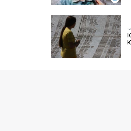
13
I
K