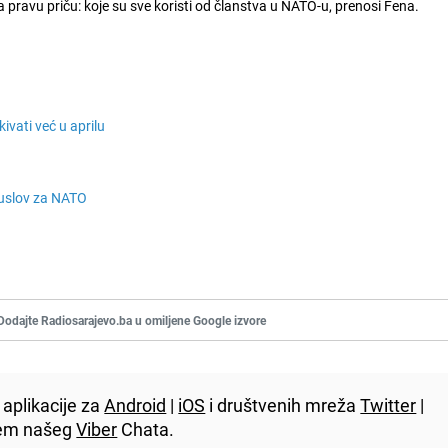
 pravu priču: koje su sve koristi od članstva u NATO-u, prenosi Fena.
ivati već u aprilu
duslov za NATO
Dodajte Radiosarajevo.ba u omiljene Google izvore
aplikacije za
Android
|
iOS
i društvenih mreža
Twitter
|
utem našeg
Viber
Chata.