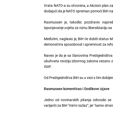
Vrata NATO-a su otvorena, a Akcioni plan z
dodajući da je NATO spreman pomoći BiH na
Rasmussen je, također, pozdravio napreda
ispunjavanje uvjeta za viznu liberalizaciju s
Međutim, naglasio je, BiH će dobiti status
demonstrira sposobnost i spremnost za ref
Naveo je da je sa članovima Predsjedništva 
ubuhvata reviziju izbornog zakona vezano za 
ISAF.
Od Predsjedništva BiH su u vezi s tim dobije
Rasmussen komentirao i Dodikove izjave
Jedno od novinarskih pitanja odnosilo se 
varijanti za BiH "mirni razlaz", jer "samo stra