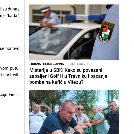
li su danas
je "kada",
e se ponovo
/
BOSNA I HERCEGOVINA
I
PRIJE OKO 7H
 ovom putu,
Misterija u SBK: Kako su povezani
i nastaviti
zapaljeni Golf II u Travniku i bacanje
bombe na kafić u Vitezu?
aju Finci i