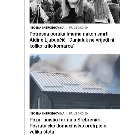
/
BOSNA I HERCEGOVINA
I
PRIJE OKO 5H
Potresna poruka imama nakon smrti
Aldine Ljubunčić: "Dunjaluk ne vrijedi ni
koliko krilo komarca"
/
BOSNA I HERCEGOVINA
I
PRIJE OKO 5H
Požar uništio farmu u Srebrenici:
Povratničko domaćinstvo pretrpjelo
veliku štetu