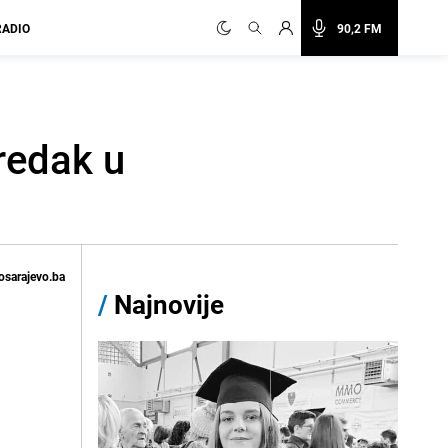
RADIO
90,2 FM
redak u
osarajevo.ba
/
Najnovije