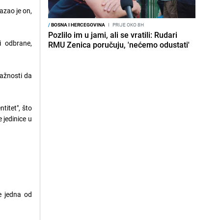
azao je on,
/
BOSNA I HERCEGOVINA
I
PRIJE OKO 8H
Pozlilo im u jami, ali se vratili: Rudari
i odbrane,
RMU Zenica poručuju, 'nećemo odustati'
važnosti da
titet", što
 jedinice u
e jedna od