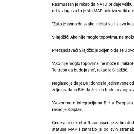
Rasmussen je rekao da NATO pridaje veliku v
od razloga za to je što MAP pokriva veliki o
"Zato je jasno da svaka inicijativa i izjava 
Silajdžić: Ako nije moglo topovima, ne mož
Predsjedavaći Silajdžić je ocijenio da se u o
"Ako nije moglo topovima, ne može ni mikrofo
To treba da bude jasno", rekao je Silajdžić.
Naglasio je da je BiH donosila jedinstvene 
želju građana BiH da žele da budu ravnopra
"Govorimo o integracijama BiH u Evropsku un
rekao je Silajdžić.
Generalni sekretar Rasmussen je zatim dodao
statusa MAP i zatražio je od svih stranak