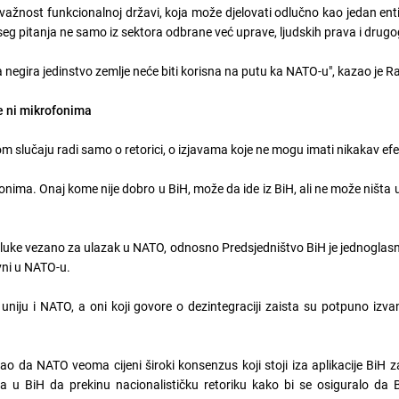
ažnost funkcionalnoj državi, koja može djelovati odlučno kao jedan ent
pseg pitanja ne samo iz sektora odbrane već uprave, ljudskih prava i drugo
koja negira jedinstvo zemlje neće biti korisna na putu ka NATO-u", kazao je
e ni mikrofonima
vom slučaju radi samo o retorici, o izjavama koje ne mogu imati nikakav efe
nima. Onaj kome nije dobro u BiH, može da ide iz BiH, ali ne može ništa u
odluke vezano za ulazak u NATO, odnosno Predsjedništvo BiH je jednoglasn
vni u NATO-u.
iju i NATO, a oni koji govore o dezintegraciji zaista su potpuno izvan 
 da NATO veoma cijeni široki konsenzus koji stoji iza aplikacije BiH z
a u BiH da prekinu nacionalističku retoriku kako bi se osiguralo da 