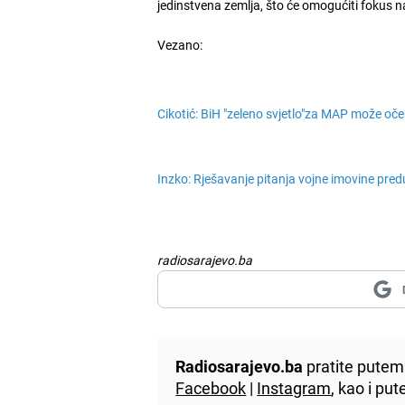
jedinstvena zemlja, što će omogućiti fokus na
Vezano:
Cikotić: BiH "zeleno svjetlo"za MAP može oček
Inzko: Rješavanje pitanja vojne imovine pre
radiosarajevo.ba
Radiosarajevo.ba
pratite putem 
Facebook
|
Instagram
, kao i p