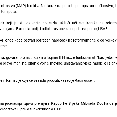
a članstvo (MAP) bio bi važan korak na putu ka punopravnom članstvu, k
 tom putu.
k koji je BiH ostvarila do sada, uključujući sve korake na reform
a zemljama Evropske unije i odluke vezane za doprinos operaciji ISAF.
 MAP onda kada ostvari potreban napredak na reformama te je od velike 
orme.
razgovarano o nizu stvari u kojima BiH može funkcionirati "kao jedan en
prava manjina, pitanje vojne imovine, uništavanje viška municije i slanje
ne informacije koje će se sada proučiti, kazao je Rasmussen.
na jučerašnju izjavu premijera Republike Srpske Milorada Dodika da j
nci održavaju privid funkcioniranja BiH".