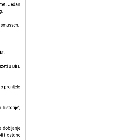
itet. Jedan
g.
 Rasmussen.
kt.
zeti u BiH.
o prenijelo
historije",
a dobijanje
BiH ostane