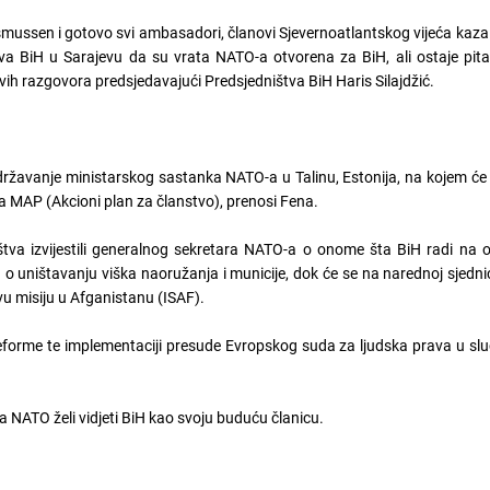
ussen i gotovo svi ambasadori, članovi Sjevernoatlantskog vijeća kaza
a BiH u Sarajevu da su vrata NATO-a otvorena za BiH, ali ostaje pitan
ovih razgovora predsjedavajući Predsjedništva BiH Haris Silajdžić.
državanje ministarskog sastanka NATO-a u Talinu, Estonija, na kojem ć
sa MAP (Akcioni plan za članstvo), prenosi Fena.
ištva izvijestili generalnog sekretara NATO-a o onome šta BiH radi na
 o uništavanju viška naoružanja i municije, dok će se na narednoj sjednic
u misiju u Afganistanu (ISAF).
forme te implementaciji presude Evropskog suda za ljudska prava u sluč
a NATO želi vidjeti BiH kao svoju buduću članicu.