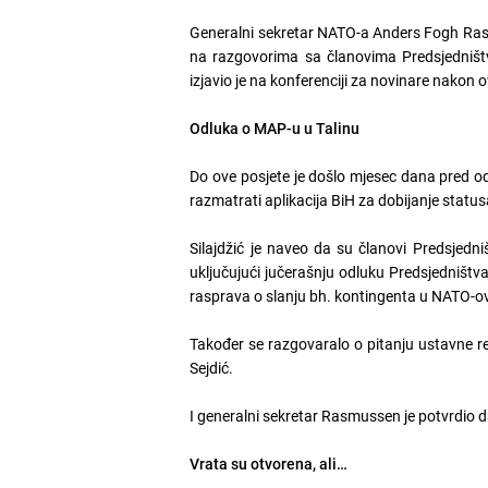
Generalni sekretar NATO-a Anders Fogh Rasm
na razgovorima sa članovima Predsjedništv
izjavio je na konferenciji za novinare nakon 
Odluka o MAP-u u Talinu
Do ove posjete je došlo mjesec dana pred o
razmatrati aplikacija BiH za dobijanje statu
Silajdžić je naveo da su članovi Predsjedn
uključujući jučerašnju odluku Predsjedništva
rasprava o slanju bh. kontingenta u NATO-ov
Također se razgovaralo o pitanju ustavne re
Sejdić.
I generalni sekretar Rasmussen je potvrdio d
Vrata su otvorena, ali…