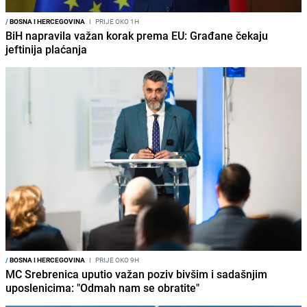
/
BOSNA I HERCEGOVINA
I
PRIJE OKO 1H
BiH napravila važan korak prema EU: Građane čekaju
jeftinija plaćanja
/
BOSNA I HERCEGOVINA
I
PRIJE OKO 9H
MC Srebrenica uputio važan poziv bivšim i sadašnjim
uposlenicima: "Odmah nam se obratite"