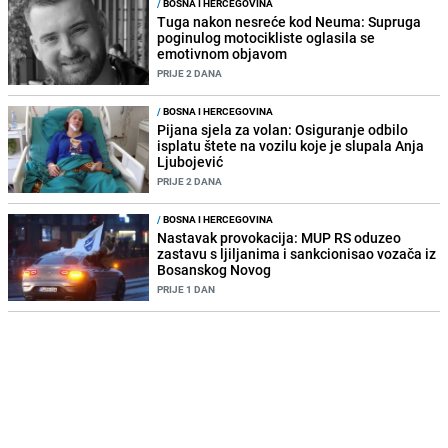
/
BOSNA I HERCEGOVINA
Tuga nakon nesreće kod Neuma: Supruga
poginulog motocikliste oglasila se
emotivnom objavom
PRIJE 2 DANA
/
BOSNA I HERCEGOVINA
Pijana sjela za volan: Osiguranje odbilo
isplatu štete na vozilu koje je slupala Anja
Ljubojević
PRIJE 2 DANA
/
BOSNA I HERCEGOVINA
Nastavak provokacija: MUP RS oduzeo
zastavu s ljiljanima i sankcionisao vozača iz
Bosanskog Novog
PRIJE 1 DAN