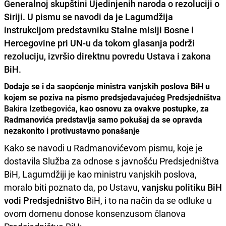
Generalnoj skupštini Ujedinjenih naroda o
rezoluciji o
Siriji
. U pismu se navodi da je Lagumdžija
instrukcijom predstavniku Stalne misiji Bosne i
Hercegovine pri UN-u da tokom glasanja
podrži
rezoluciju
, izvršio direktnu povredu Ustava i zakona
BiH.
Dodaje se i da saopćenje ministra vanjskih poslova BiH u
kojem se poziva na pismo predsjedavajućeg Predsjedništva
Bakira Izetbegovića
, kao osnovu za ovakve postupke, za
Radmanovića predstavlja samo pokušaj da se opravda
nezakonito i protivustavno ponašanje
Kako se navodi u Radmanovićevom pismu, koje je
dostavila Služba za odnose s javnošću Predsjedništva
BiH, Lagumdžiji je kao ministru vanjskih poslova,
moralo biti poznato da, po Ustavu,
vanjsku politiku BiH
vodi Predsjedništvo
BiH, i to na način da se odluke u
ovom domenu donose konsenzusom članova