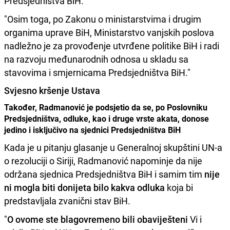
Predsjedništva BiH:
"Osim toga, po Zakonu o ministarstvima i drugim
organima uprave BiH, Ministarstvo vanjskih poslova
nadležno je za provođenje utvrđene politike BiH i radi
na razvoju međunarodnih odnosa u skladu sa
stavovima i smjernicama Predsjedništva BiH."
Svjesno kršenje Ustava
Također, Radmanović je podsjetio da se, po Poslovniku
Predsjedništva, odluke, kao i druge vrste akata, donose
jedino i isključivo na sjednici Predsjedništva BiH
Kada je u pitanju glasanje u Generalnoj skupštini UN-a
o rezoluciji o Siriji, Radmanović napominje da nije
održana sjednica Predsjedništva BiH i samim tim
nije
ni mogla biti donijeta bilo kakva odluka
koja bi
predstavljala zvanični stav BiH.
"
O ovome ste blagovremeno bili obaviješteni
Vi i