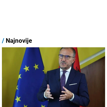
/
Najnovije