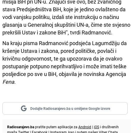
misija BiH pri UN-u. Znajući sve ovo, bez zvaničnog
stava Predsjedništva BiH, koje je jedino ovlašteno da
vodi vanjsku politiku, izdali ste instrukciju o načinu
glasanja u Generalnoj skupštini UN-a, čime ste svjesno
prekršili Ustav i zakone BiH", tvrdi Radmanović.
Na kraju pisma Radmanović podsjeća Lagumdžiju da
kršenje Ustava i zakona, pored političke, povlači i
krivičnu odgovornost, te ga upozorava da je ovakvo
postupanje potpuno neprihvatljivo i može imati teške
posljedice po sve u BiH, objavila je novinska Agencija
Fena
.
Dodajte Radiosarajevo.ba u omiljene Google izvore
Radiosarajevo.ba
pratite putem aplikacije za
Android
|
iOS
i društvenih
mreža
Twitter
|
Facebook
|
Instagram
, kao i putem našeg
Viber
Chata.