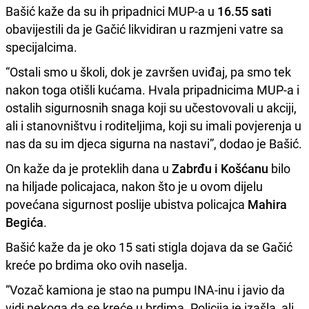
Bašić kaže da su ih pripadnici MUP-a u
16.55 sati
obavijestili da je Gačić likvidiran u razmjeni vatre sa
specijalcima.
“Ostali smo u školi, dok je završen uviđaj, pa smo tek
nakon toga otišli kućama. Hvala pripadnicima MUP-a i
ostalih sigurnosnih snaga koji su učestovovali u akciji,
ali i stanovništvu i roditeljima, koji su imali povjerenja u
nas da su im djeca sigurna na nastavi”, dodao je Bašić.
On kaže da je proteklih dana u
Zabrđu i Košćanu
bilo
na hiljade policajaca, nakon što je u ovom dijelu
povećana sigurnost poslije ubistva policajca
Mahira
Begića
.
Bašić kaže da je oko 15 sati stigla dojava da se Gačić
kreće po brdima oko ovih naselja.
“Vozač kamiona je stao na pumpu INA-inu i javio da
vidi nekoga da se kreće u brdima. Policija je izašla, ali