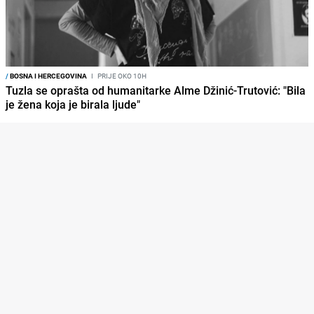
/
BOSNA I HERCEGOVINA
I
PRIJE OKO 10H
Tuzla se oprašta od humanitarke Alme Džinić-Trutović: "Bila
je žena koja je birala ljude"