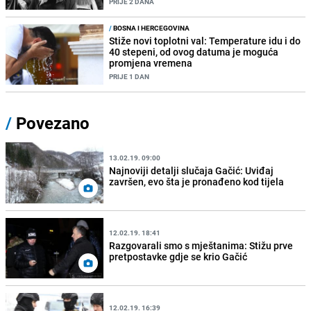
PRIJE 2 DANA
/
BOSNA I HERCEGOVINA
Stiže novi toplotni val: Temperature idu i do
40 stepeni, od ovog datuma je moguća
promjena vremena
PRIJE 1 DAN
/
Povezano
13.02.19. 09:00
Najnoviji detalji slučaja Gačić: Uviđaj
završen, evo šta je pronađeno kod tijela
12.02.19. 18:41
Razgovarali smo s mještanima: Stižu prve
pretpostavke gdje se krio Gačić
12.02.19. 16:39