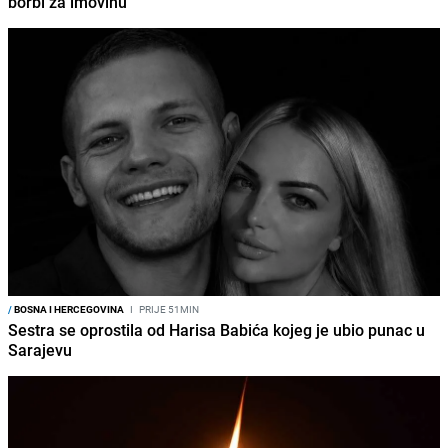
borbi za imovinu
/
BOSNA I HERCEGOVINA
I
PRIJE 51MIN
Sestra se oprostila od Harisa Babića kojeg je ubio punac u
Sarajevu