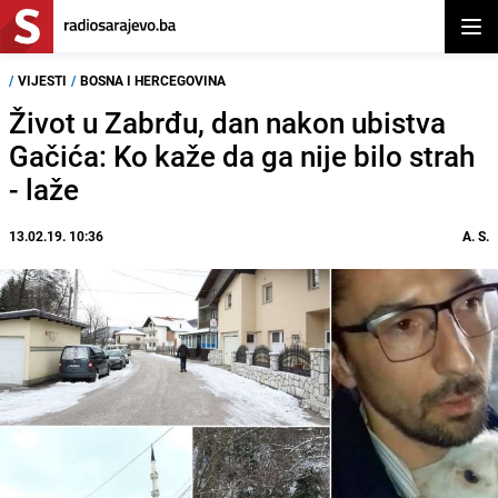
Otvor
/
VIJESTI
/
BOSNA I HERCEGOVINA
Život u Zabrđu, dan nakon ubistva
Gačića: Ko kaže da ga nije bilo strah
- laže
13.02.19. 10:36
A. S.