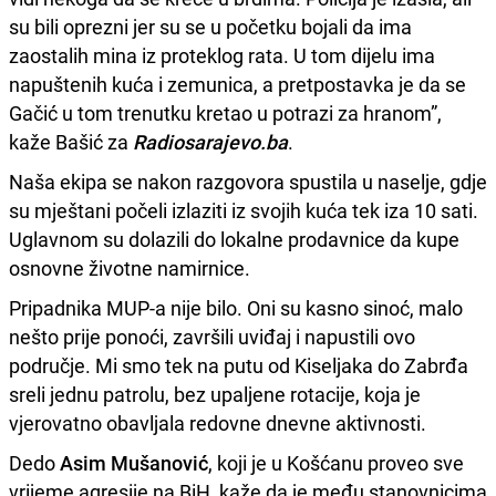
su bili oprezni jer su se u početku bojali da ima
zaostalih mina iz proteklog rata. U tom dijelu ima
napuštenih kuća i zemunica, a pretpostavka je da se
Gačić u tom trenutku kretao u potrazi za hranom”,
kaže Bašić za
Radiosarajevo.ba
.
Naša ekipa se nakon razgovora spustila u naselje, gdje
su mještani počeli izlaziti iz svojih kuća tek iza 10 sati.
Uglavnom su dolazili do lokalne prodavnice da kupe
osnovne životne namirnice.
Pripadnika MUP-a nije bilo. Oni su kasno sinoć, malo
nešto prije ponoći, završili uviđaj i napustili ovo
područje. Mi smo tek na putu od Kiseljaka do Zabrđa
sreli jednu patrolu, bez upaljene rotacije, koja je
vjerovatno obavljala redovne dnevne aktivnosti.
Dedo
Asim Mušanović
, koji je u Košćanu proveo sve
vrijeme agresije na BiH, kaže da je među stanovnicima