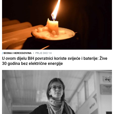
/
BOSNA I HERCEGOVINA
I
PRIJE OKO 1H
U ovom dijelu BiH povratnici koriste svijeće i baterije: Žive
30 godina bez električne energije