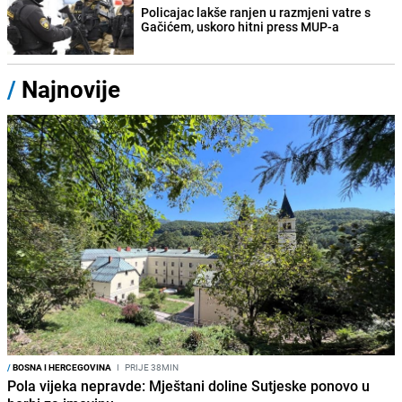
Policajac lakše ranjen u razmjeni vatre s
Gačićem, uskoro hitni press MUP-a
/
Najnovije
/
BOSNA I HERCEGOVINA
I
PRIJE 38MIN
Pola vijeka nepravde: Mještani doline Sutjeske ponovo u