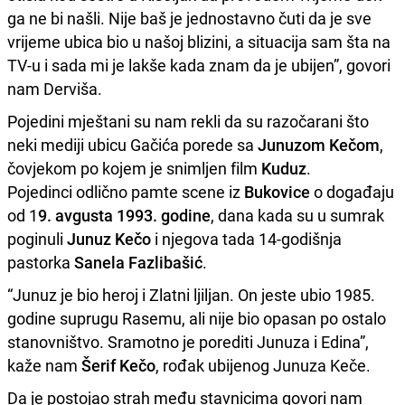
ga ne bi našli. Nije baš je jednostavno čuti da je sve
vrijeme ubica bio u našoj blizini, a situacija sam šta na
TV-u i sada mi je lakše kada znam da je ubijen”, govori
nam Derviša.
Pojedini mještani su nam rekli da su razočarani što
neki mediji ubicu Gačića porede sa
Junuzom Kečom
,
čovjekom po kojem je snimljen film
Kuduz
.
Pojedinci odlično pamte scene iz
Bukovice
o događaju
od 1
9. avgusta 1993. godine
, dana kada su u sumrak
poginuli
Junuz Kečo
i njegova tada 14-godišnja
pastorka
Sanela Fazlibašić
.
“Junuz je bio heroj i Zlatni ljiljan. On jeste ubio 1985.
godine suprugu Rasemu, ali nije bio opasan po ostalo
stanovništvo. Sramotno je porediti Junuza i Edina”,
kaže nam
Šerif Kečo
, rođak ubijenog Junuza Keče.
Da je postojao strah među stavnicima govori nam