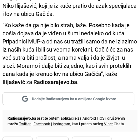
Niko Ilijašević, koji je iz kuće pratio dolazak specijalaca
i lov na ubicu Gačića.
“Ko kaže da ga nije bilo strah, laže. Posebno kada je
došla dojava da je viđen u šumi nedaleko od kuća.
Pripadnici MUP-a od nas su tražili samo da ne izlazimo
iz naših kuća i bili su veoma korektni. Gačić će za nas
već sutra biti prošlost, a nama valja i dalje živjeti u
slozi. Moramo i dalje biti zajedno, kao i svih proteklih
dana kada je krenuo lov na ubicu Gačića”, kaže
Ilijašević
za
Radiosarajevo.ba
.
Dodajte Radiosarajevo.ba u omiljene Google izvore
Radiosarajevo.ba
pratite putem aplikacije za
Android
|
iOS
i društvenih
mreža
Twitter
|
Facebook
|
Instagram
, kao i putem našeg
Viber
Chata.