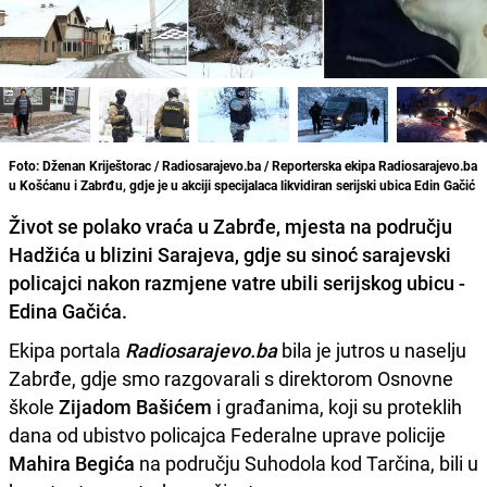
Foto: Dženan Kriještorac / Radiosarajevo.ba / Reporterska ekipa Radiosarajevo.ba
u Košćanu i Zabrđu, gdje je u akciji specijalaca likvidiran serijski ubica Edin Gačić
Život se polako vraća u Zabrđe, mjesta na području
Hadžića u blizini Sarajeva, gdje su sinoć sarajevski
policajci nakon razmjene vatre ubili serijskog ubicu -
Edina Gačića
.
Ekipa portala
Radiosarajevo.ba
bila je jutros u naselju
Zabrđe, gdje smo razgovarali s direktorom Osnovne
škole
Zijadom Bašićem
i građanima, koji su proteklih
dana od ubistvo policajca Federalne uprave policije
Mahira Begića
na području Suhodola kod Tarčina, bili u