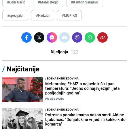
#Edin Gačić
#Mahir Begić
#Kanton Sarajevo
#specijalci
#Hadžići
#MUP KS
122
Dijeljenja
/
Najčitanije
/
BOSNA I HERCEGOVINA
Meteorolog FHMZ-a najavio kišu i pad
temperatura: "Jedno od najsvježijih ljeta
posljednjih godina"
PRIJE 2 DANA
/
BOSNA I HERCEGOVINA
Potresna poruka imama nakon smrti Aldine
Ljubunčić: "Dunjaluk ne vrijedi ni koliko krilo
komarca"