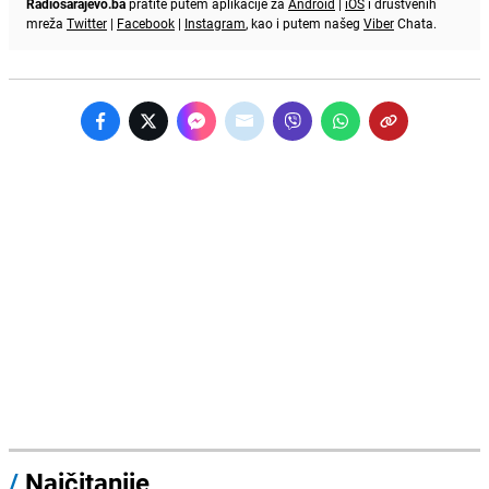
Radiosarajevo.ba
pratite putem aplikacije za
Android
|
iOS
i društvenih
mreža
Twitter
|
Facebook
|
Instagram
, kao i putem našeg
Viber
Chata.
/
Najčitanije