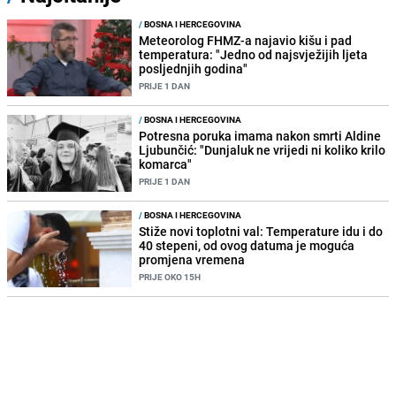
/
BOSNA I HERCEGOVINA
Meteorolog FHMZ-a najavio kišu i pad
temperatura: "Jedno od najsvježijih ljeta
posljednjih godina"
PRIJE 1 DAN
/
BOSNA I HERCEGOVINA
Potresna poruka imama nakon smrti Aldine
Ljubunčić: "Dunjaluk ne vrijedi ni koliko krilo
komarca"
PRIJE 1 DAN
/
BOSNA I HERCEGOVINA
Stiže novi toplotni val: Temperature idu i do
40 stepeni, od ovog datuma je moguća
promjena vremena
PRIJE OKO 15H