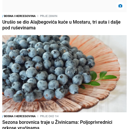
/
BOSNA I HERCEGOVINA
I
PRIJE 28MIN
Urušio se dio Alajbegovića kuće u Mostaru, tri auta i dalje
pod ruševinama
/
BOSNA I HERCEGOVINA
I
PRIJE OKO 1H
Sezona borovnica traje u Živinicama: Poljoprivrednici
prkose vrućinama