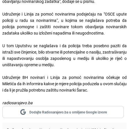
obavljanju novinarskog zadatka", dodaje se u pismu.
Udruženje i Linija za pomoć novinarima podsjećaju na "OSCE upute
policiji u radu sa novinarima“, u kojima se naglašava potreba da
policija pomogne i zaštiti novinare tokom obavljanja novinarskih
zadataka ukoliko su izloženi napadima ili neugodnostima.
U tom Uputstvu se naglašava i da policija treba posebno paziti da
istraži sve činjenice, bilo stvarne ili potencijalne o nasilju, zastrašivanju
ili napastvovanju osoblja zaposlenog u mediju ili ukoliko je riječ o
uništavanju opreme u mediju.
Udruženje BH novinari i Linija za pomoć novinarima očekuje od
Miletića da ih informira kakve je mjere policija poduzela u ovom slučaju
i da li je pružila potrebnu zaštitu novinarki Šarac.
radiosarajevo.ba
Dodajte Radiosarajevo.ba u omiljene Google izvore