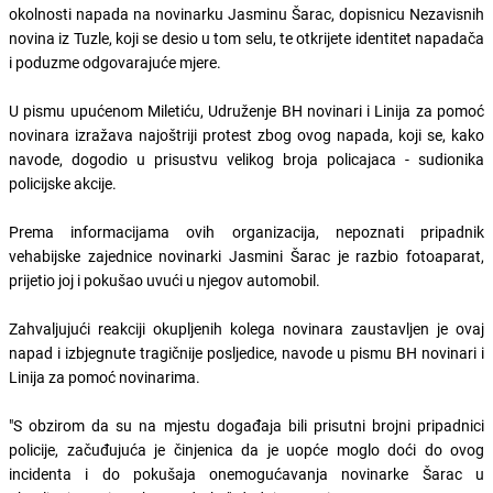
okolnosti napada na novinarku Jasminu Šarac, dopisnicu Nezavisnih
novina iz Tuzle, koji se desio u tom selu, te otkrijete identitet napadača
i poduzme odgovarajuće mjere.
U pismu upućenom Miletiću, Udruženje BH novinari i Linija za pomoć
novinara izražava najoštriji protest zbog ovog napada, koji se, kako
navode, dogodio u prisustvu velikog broja policajaca - sudionika
policijske akcije.
Prema informacijama ovih organizacija, nepoznati pripadnik
vehabijske zajednice novinarki Jasmini Šarac je razbio fotoaparat,
prijetio joj i pokušao uvući u njegov automobil.
Zahvaljujući reakciji okupljenih kolega novinara zaustavljen je ovaj
napad i izbjegnute tragičnije posljedice, navode u pismu BH novinari i
Linija za pomoć novinarima.
"S obzirom da su na mjestu događaja bili prisutni brojni pripadnici
policije, začuđujuća je činjenica da je uopće moglo doći do ovog
incidenta i do pokušaja onemogućavanja novinarke Šarac u