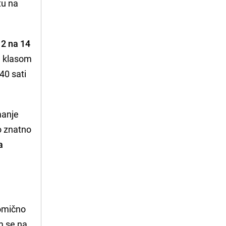
tu na
12 na 14
m klasom
40 sati
manje
o znatno
a
lomično
m se na