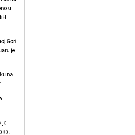
bno u
BiH
oj Gori
uaru je
fiku na
r.
a
o je
đana.