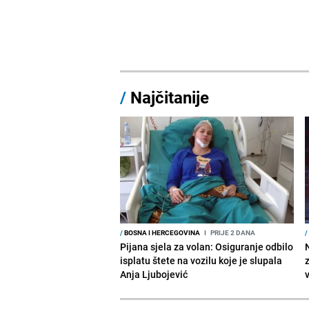
/
Najčitanije
/
BOSNA I HERCEGOVINA
I
PRIJE 2 DANA
/
Pijana sjela za volan: Osiguranje odbilo
isplatu štete na vozilu koje je slupala
Anja Ljubojević