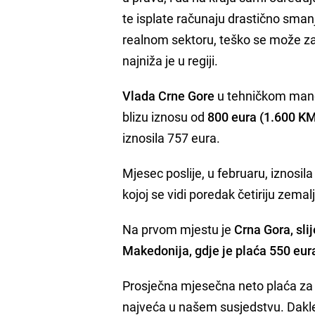
te isplate računaju drastično sman
realnom sektoru, teško se može zau
najniža je u regiji.
Vlada Crne Gore
u tehničkom manda
blizu iznosu od
800 eura (1.600 K
iznosila 757 eura.
Mjesec poslije, u februaru, iznosila j
kojoj se vidi poredak četiriju zemal
Na prvom mjestu je
Crna Gora, sli
Makedonija, gdje je plaća 550 eur
Prosječna mjesečna neto plaća za
najveća u našem susjedstvu. Dakl