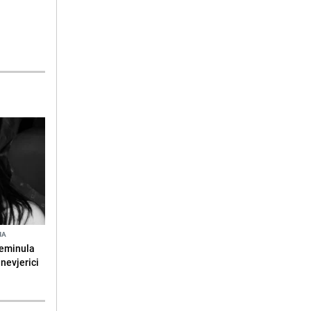
NA
reminula
 nevjerici