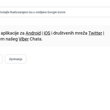
Dodajte Radiosarajevo.ba u omiljene Google izvore
aplikacije za
Android
|
iOS
i društvenih mreža
Twitter
|
utem našeg
Viber
Chata.
#primanja