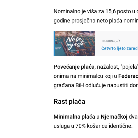
Nominalno je viša za 15,6 posto 
godine prosječna neto plaća nomina
TRENDING
Četvrto ljeto zare
Povećanje plaća
, nažalost, "pojela
onima na minimalcu koji u
Federac
građana BiH odlučuje napustiti domo
Rast plaća
Minimalna plaća u Njemačkoj
dva 
usluga u 70% košarice identične.