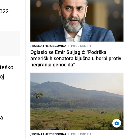
2022.
/
BOSNA I HERCEGOVINA
I
PRIJE OKO 1H
Oglasio se Emir Suljagić: "Podrška
američkih senatora ključna u borbi protiv
negiranja genocida"
 teško
oj
a i
/
BOSNA I HERCEGOVINA
I
PRIJE OKO 2H