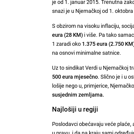
je ​​od 1. januar 2015. Trenutna za
snazi ​​je u Njemačkoj od 1. oktobr
S obzirom na visoku inflaciju, soci
eura (28 KM)
i više. Pa tako samac
1 zaradi oko
1.375 eura (2.750 KM
na osnovi minimalne satnice.
Uz to sindikat Verdi u Njemačkoj t
500 eura mjesečno
. Slično je i u
lošije nego u, primjerice, Njemačkoj,
susjednim zemljama.
Najlošiji u regiji
Poslodavci obećavaju veće plaće, 
u pravu, i da na kraju sami određu