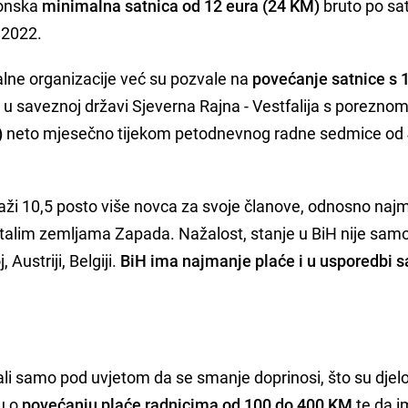
konska
minimalna satnica od 12 eura (24 KM)
bruto po sa
a 2022.
jalne organizacije već su pozvale na
povećanje satnice s 
 u saveznoj državi Sjeverna Rajna - Vestfalija s porezno
)
neto mjesečno tijekom petodnevnog radne sedmice od 
raži 10,5 posto više novca za svoje članove, odnosno naj
 ostalim zemljama Zapada. Nažalost, stanje u BiH nije sam
 Austriji, Belgiji.
BiH ima najmanje plaće i u usporedbi s
ali samo pod uvjetom da se smanje doprinosi, što su dje
ju o
povećanju plaće radnicima od 100 do 400 KM
te da i