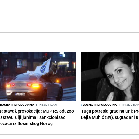
BOSNA I HERCEGOVINA
I
PRIJE 1 DAN
/
BOSNA I HERCEGOVINA
I
PRIJE 2 DA
Nastavak provokacija: MUP RS oduzeo
Tuga potresla grad na Uni: P
zastavu s ljiljanima i sankcionisao
Lejla Muhić (39), sugrađani u
vozača iz Bosanskog Novog