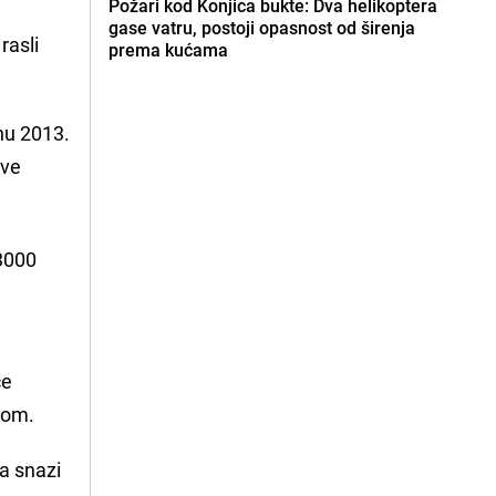
Požari kod Konjica bukte: Dva helikoptera
gase vatru, postoji opasnost od širenja
rasli
prema kućama
nu 2013.
ove
 3000
će
inom.
a snazi