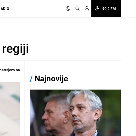
RADIO
90,2 FM
regiji
osarajevo.ba
/
Najnovije