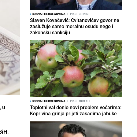
/
BOSNA I HERCEGOVINA
I
PRIJE 33MIN
Slaven Kovačević: Cvitanovićev govor ne
zaslužuje samo moralnu osudu nego i
zakonsku sankciju
/
BOSNA I HERCEGOVINA
I
PRIJE OKO 1H
, u
Toplotni val donio novi problem voćarima:
Koprivina grinja prijeti zasadima jabuke
 BiH
.