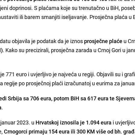
jeni doprinosi. S plaćama koje su trenutačno u BiH, pose
staviti ili barem smanjiti iseljavanje. Prosječna plaća u 
tu objavila je podatak da je iznos
prosječne plaće
u Crn
M)
. Kako su precizirali, prosječna zarada u Crnoj Gori u jan
e 771 euro i uvjerljivo je najveća u regiji. Objavili su i gra
ja regije po prosječnoj plaći izračunatoj u eurima za janua
jedi Srbija sa 706 eura, potom BiH sa 617 eura te Sjevern
a
.
 januar 2023. u
Hrvatskoj iznosila je 1.094 eura
i uvjerljiv
e,
Crnogorci primaju 154 eura ili 300 KM više od bh. gra