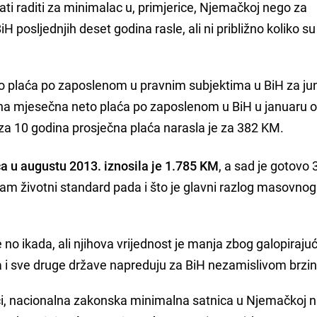
ati raditi za minimalac u, primjerice, Njemačkoj nego za
H posljednjih deset godina rasle, ali ni približno koliko su 
o plaća po zaposlenom u pravnim subjektima u BiH za ju
čna mjesečna neto plaća po zaposlenom u BiH u januaru 
 za 10 godina prosječna plaća narasla je za 382 KM.
a u augustu 2013. iznosila je 1.785 KM
, a sad je gotovo
am životni standard pada i što je glavni razlog masovnog
e no ikada, ali njihova vrijednost je manja zbog galopiraju
a, a i sve druge države napreduju za BiH nezamislivom brz
i, nacionalna zakonska minimalna satnica u Njemačkoj n