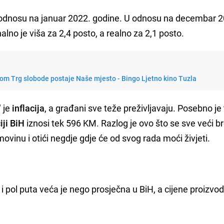
u odnosu na januar 2022. godine. U odnosu na decembar 
lno je viša za 2,4 posto, a realno za 2,1 posto.
dom Trg slobode postaje Naše mjesto - Bingo Ljetno kino Tuzla
" je
inflacija
, a građani sve teže preživljavaju. Posebno je
iji BiH
iznosi tek 596 KM. Razlog je ovo što se sve veći br
vinu i otići negdje gdje će od svog rada moći živjeti.
i pol puta veća je nego prosječna u BiH, a cijene proizvod