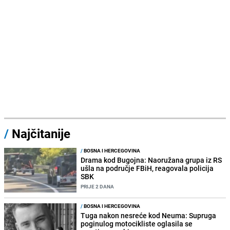
/
Najčitanije
/
BOSNA I HERCEGOVINA
Drama kod Bugojna: Naoružana grupa iz RS
ušla na područje FBiH, reagovala policija
SBK
PRIJE 2 DANA
/
BOSNA I HERCEGOVINA
Tuga nakon nesreće kod Neuma: Supruga
poginulog motocikliste oglasila se