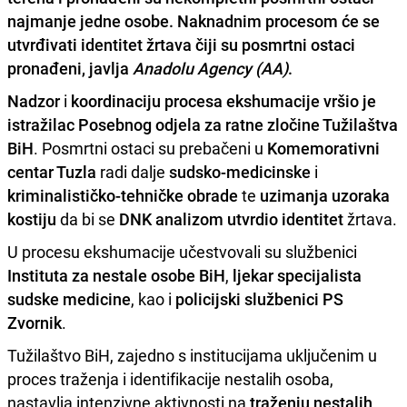
najmanje jedne osobe
. Naknadnim procesom će se
utvrđivati
identitet žrtava
čiji su posmrtni ostaci
pronađeni, javlja
Anadolu Agency (AA)
.
Nadzor
i
koordinaciju
procesa ekshumacije vršio je
istražilac Posebnog odjela za ratne zločine Tužilaštva
BiH
. Posmrtni ostaci su prebačeni u
Komemorativni
centar Tuzla
radi dalje
sudsko-medicinske
i
kriminalističko-tehničke obrade
te
uzimanja uzoraka
kostiju
da bi se
DNK analizom utvrdio identitet
žrtava.
U procesu ekshumacije učestvovali su službenici
Instituta za nestale osobe BiH
,
ljekar specijalista
sudske medicine
, kao i
policijski službenici PS
Zvornik
.
Tužilaštvo BiH, zajedno s institucijama uključenim u
proces traženja i identifikacije nestalih osoba,
nastavlja intenzivne aktivnosti na
traženju nestalih