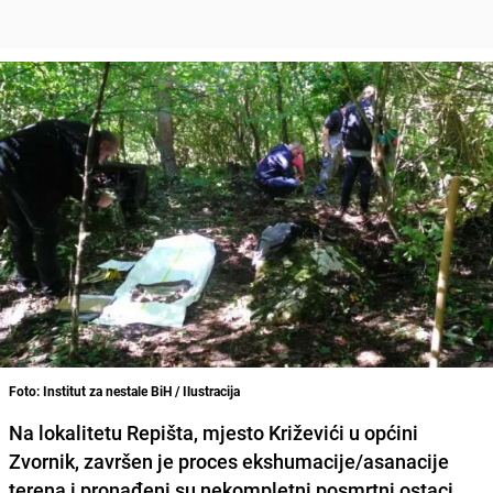
Foto: Institut za nestale BiH / Ilustracija
Na lokalitetu
Repišta
, mjesto
Križevići
u općini
Zvornik
,
završen je proces
ekshumacije/asanacije
terena
i
pronađeni su nekompletni posmrtni ostaci