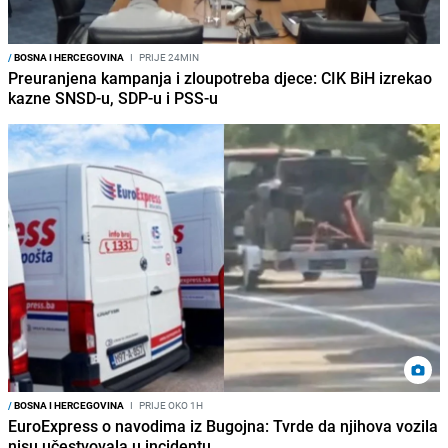
/
BOSNA I HERCEGOVINA
I
PRIJE 24MIN
Preuranjena kampanja i zloupotreba djece: CIK BiH izrekao
kazne SNSD-u, SDP-u i PSS-u
/
BOSNA I HERCEGOVINA
I
PRIJE OKO 1H
EuroExpress o navodima iz Bugojna: Tvrde da njihova vozila
nisu učestvovala u incidentu