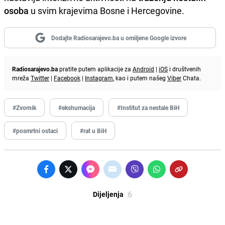
osoba
u svim krajevima Bosne i Hercegovine.
Dodajte Radiosarajevo.ba u omiljene Google izvore
Radiosarajevo.ba
pratite putem aplikacije za
Android
|
iOS
i društvenih
mreža
Twitter
|
Facebook
|
Instagram
, kao i putem našeg
Viber
Chata.
#Zvornik
#ekshumacija
#Institut za nestale BiH
#posmrtni ostaci
#rat u BiH
6
Dijeljenja