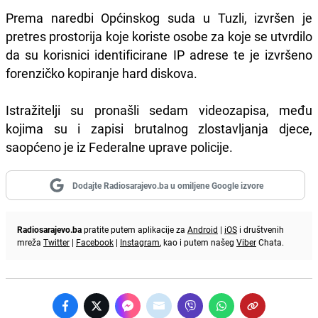
Prema naredbi Općinskog suda u Tuzli, izvršen je
pretres prostorija koje koriste osobe za koje se utvrdilo
da su korisnici identificirane IP adrese te je izvršeno
forenzičko kopiranje hard diskova.
Istražitelji su pronašli sedam videozapisa, među
kojima su i zapisi brutalnog zlostavljanja djece,
saopćeno je iz Federalne uprave policije.
Dodajte Radiosarajevo.ba u omiljene Google izvore
Radiosarajevo.ba
pratite putem aplikacije za
Android
|
iOS
i društvenih
mreža
Twitter
|
Facebook
|
Instagram
, kao i putem našeg
Viber
Chata.