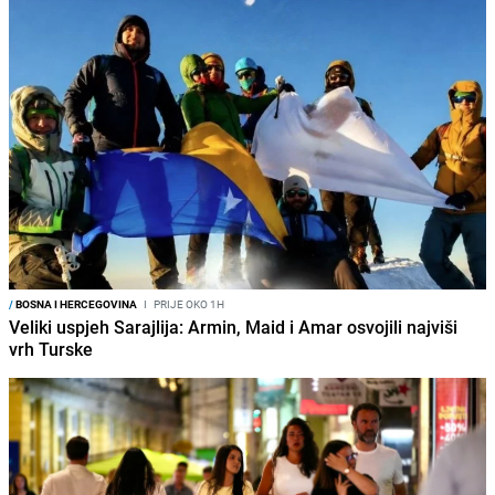
/
BOSNA I HERCEGOVINA
I
PRIJE OKO 1H
Veliki uspjeh Sarajlija: Armin, Maid i Amar osvojili najviši
vrh Turske