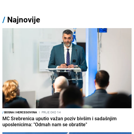
/
Najnovije
/
BOSNA I HERCEGOVINA
I
PRIJE OKO 1H
MC Srebrenica uputio važan poziv bivšim i sadašnjim
uposlenicima: "Odmah nam se obratite"