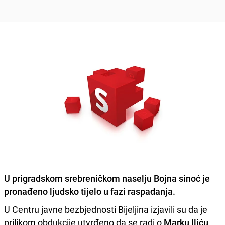
U prigradskom srebreničkom naselju Bojna
sinoć
je
pronađeno ljudsko tijelo u fazi raspadanja.
U Centru javne bezbjednosti Bijeljina izjavili su da je
prilikom obdukcije utvrđeno da se radi o
Marku Iliću