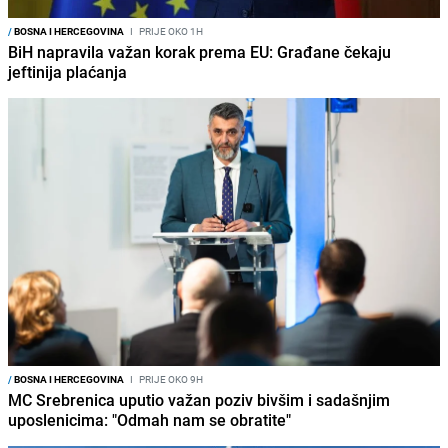
/
BOSNA I HERCEGOVINA
I
PRIJE OKO 1H
BiH napravila važan korak prema EU: Građane čekaju
jeftinija plaćanja
/
BOSNA I HERCEGOVINA
I
PRIJE OKO 9H
MC Srebrenica uputio važan poziv bivšim i sadašnjim
uposlenicima: "Odmah nam se obratite"