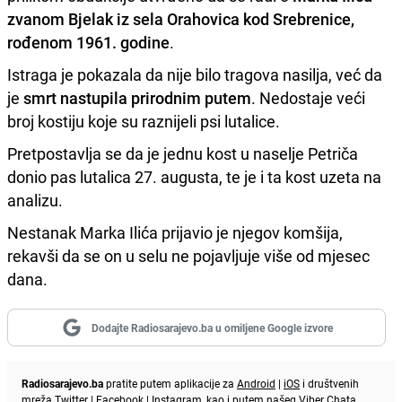
zvanom Bjelak iz sela Orahovica kod Srebrenice,
rođenom 1961. godine
.
Istraga je pokazala da nije bilo tragova nasilja, već da
je
smrt nastupila prirodnim putem
. Nedostaje veći
broj kostiju koje su raznijeli psi lutalice.
Pretpostavlja se da je jednu kost u naselje Petriča
donio pas lutalica 27. augusta, te je i ta kost uzeta na
analizu.
Nestanak Marka Ilića prijavio je njegov komšija,
rekavši da se on u selu ne pojavljuje više od mjesec
dana.
Dodajte Radiosarajevo.ba u omiljene Google izvore
Radiosarajevo.ba
pratite putem aplikacije za
Android
|
iOS
i društvenih
mreža
Twitter
|
Facebook
|
Instagram
, kao i putem našeg
Viber
Chata.