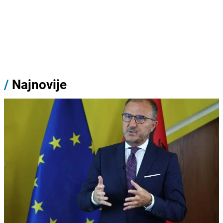
/
Najnovije