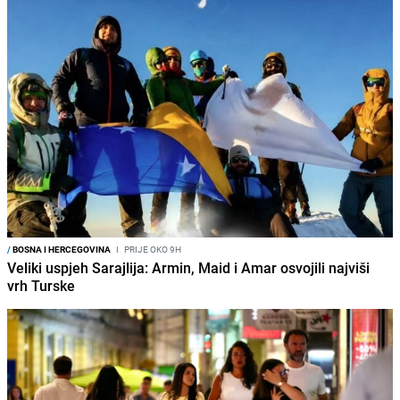
/
BOSNA I HERCEGOVINA
I
PRIJE OKO 9H
Veliki uspjeh Sarajlija: Armin, Maid i Amar osvojili najviši
vrh Turske