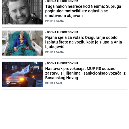
/
BOSNA I HERCEGOVINA
Tuga nakon nesreće kod Neuma: Supruga
poginulog motocikliste oglasila se
emotivnom objavom
PRIJE 2 DANA
/
BOSNA I HERCEGOVINA
Pijana sjela za volan: Osiguranje odbilo
isplatu štete na vozilu koje je slupala Anja
Ljubojević
PRIJE 2 DANA
/
BOSNA I HERCEGOVINA
Nastavak provokacija: MUP RS oduzeo
zastavu s ljiljanima i sankcionisao vozača iz
Bosanskog Novog
PRIJE 1 DAN