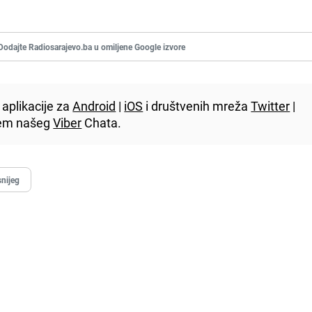
Dodajte Radiosarajevo.ba u omiljene Google izvore
aplikacije za
Android
|
iOS
i društvenih mreža
Twitter
|
utem našeg
Viber
Chata.
snijeg