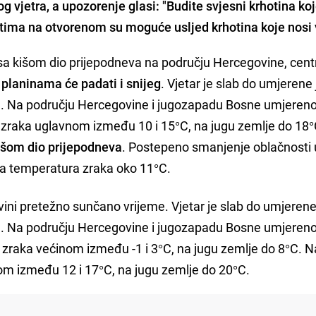
vjetra, a upozorenje glasi: "Budite svjesni krhotina koj
tima na otvorenom su moguće usljed krhotina koje nosi v
sa kišom dio prijepodneva na području Hercegovine, cent
planinama će padati i snijeg
. Vjetar je slab do umjerene
a. Na području Hercegovine i jugozapadu Bosne umjereno
 zraka uglavnom između 10 i 15°C, na jugu zemlje do 18
išom dio prijepodneva
. Postepeno smanjenje oblačnosti 
na temperatura zraka oko 11°C.
ini pretežno sunčano vrijeme. Vjetar je slab do umjerene
a. Na području Hercegovine i jugozapadu Bosne umjereno
 zraka većinom između -1 i 3°C, na jugu zemlje do 8°C. N
m između 12 i 17°C, na jugu zemlje do 20°C.