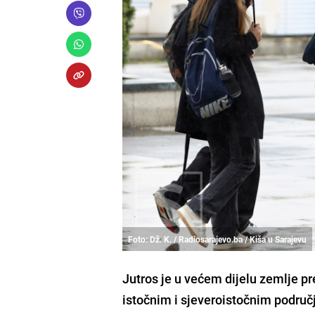
Foto: Dž. K. / Radiosarajevo.ba / Kiša u Sarajevu
Jutros je u većem dijelu zemlje p
istočnim i sjeveroistočnim područj