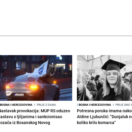
BOSNA I HERCEGOVINA
I
PRIJE 2 DANA
/
BOSNA I HERCEGOVINA
I
PRIJE OKO 
Nastavak provokacija: MUP RS oduzeo
Potresna poruka imama nako
zastavu s ljiljanima i sankcionisao
Aldine Ljubunčić: "Dunjaluk ne
vozača iz Bosanskog Novog
koliko krilo komarca"