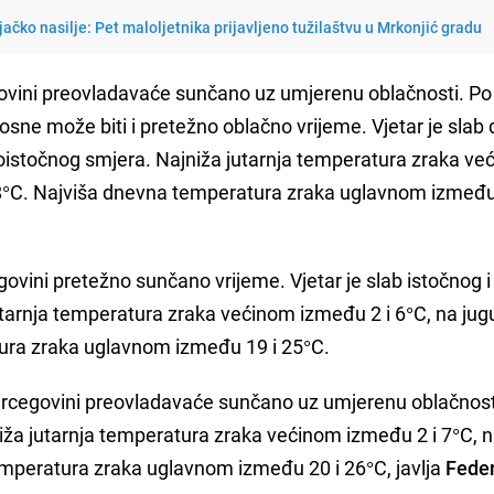
njačko nasilje: Pet maloljetnika prijavljeno tužilaštvu u Mrkonjić gradu
ovini preovladavaće sunčano uz umjerenu oblačnosti. Po
osne može biti i pretežno oblačno vrijeme. Vjetar je slab 
roistočnog smjera. Najniža jutarnja temperatura zraka v
 8°C. Najviša dnevna temperatura zraka uglavnom između
govini pretežno sunčano vrijeme. Vjetar je slab istočnog i
utarnja temperatura zraka većinom između 2 i 6°C, na jug
ura zraka uglavnom između 19 i 25°C.
ercegovini preovladavaće sunčano uz umjerenu oblačnosti
iža jutarnja temperatura zraka većinom između 2 i 7°C, n
mperatura zraka uglavnom između 20 i 26°C, javlja
Feder