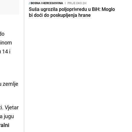
/
BOSNA I HERCEGOVINA
I
PRIJE OKO 2H
Suša ugrozila poljoprivredu u BiH: Moglo
bi doći do poskupljenja hrane
do
ećinom
 14 i
u zemlje
. Vjetar
a jugu
alni