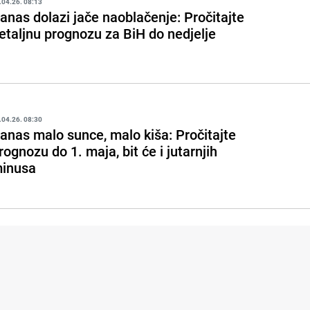
.04.26. 08:13
anas dolazi jače naoblačenje: Pročitajte
etaljnu prognozu za BiH do nedjelje
.04.26. 08:30
anas malo sunce, malo kiša: Pročitajte
rognozu do 1. maja, bit će i jutarnjih
inusa