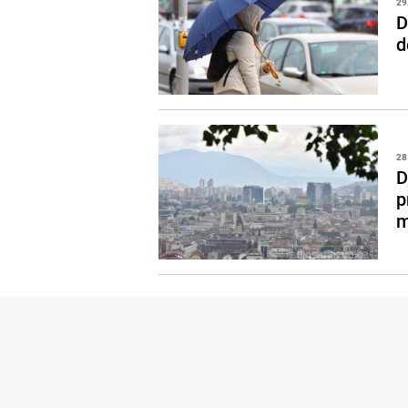
29
D
d
28
D
p
m