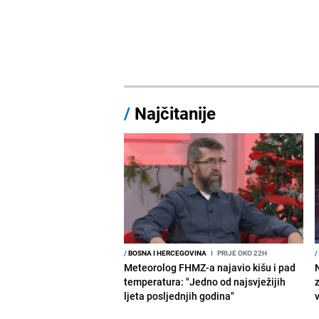
/
Najčitanije
/
BOSNA I HERCEGOVINA
I
PRIJE OKO 22H
/
Meteorolog FHMZ-a najavio kišu i pad
temperatura: "Jedno od najsvježijih
ljeta posljednjih godina"