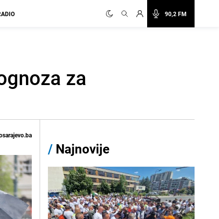
RADIO
90,2 FM
rognoza za
osarajevo.ba
/
Najnovije