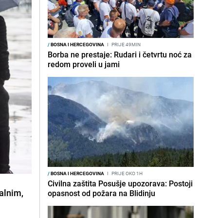
/
BOSNA I HERCEGOVINA
I
PRIJE 49MIN
Borba ne prestaje: Rudari i četvrtu noć za
redom proveli u jami
/
BOSNA I HERCEGOVINA
I
PRIJE OKO 1H
Civilna zaštita Posušje upozorava: Postoji
alnim,
opasnost od požara na Blidinju