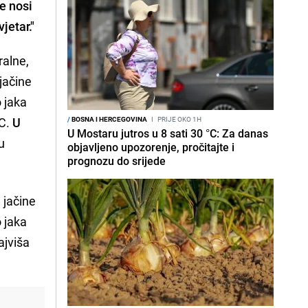
e nosi
jetar."
ralne,
 jačine
 jaka
°C.
U
/
BOSNA I HERCEGOVINA
I
PRIJE OKO 1H
U Mostaru jutros u 8 sati 30 °C: Za danas
u
objavljeno upozorenje, pročitajte i
prognozu do srijede
 jačine
 jaka
ajviša