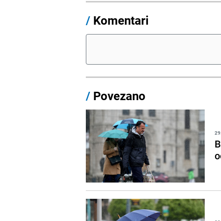
/
Komentari
/
Povezano
29
B
o