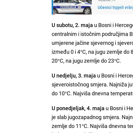
TRENDING
Učenici trpjeli vrš
U subotu, 2. maja
u Bosni i Herceg
centralnim i istočnim područjima B
umjerene jačine sjevernog i sjeve
između 0 i 4°C, na jugu zemlje do
20°C, na jugu zemlje do 23°C.
U nedjelju, 3. maja
u Bosni i Herce
sjeveroistočnog smjera. Najniža j
do 10°C. Najviša dnevna temperat
U ponedjeljak, 4. maja
u Bosni i H
je slab jugozapadnog smjera. Najn
zemlje do 11°C. Najviša dnevna te